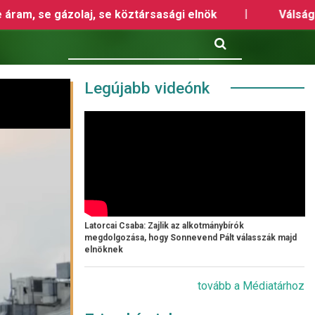
gi elnök
Válság idején az Orbán-kormány megol
Keresés
Legújabb videónk
Latorcai Csaba: Zajlik az alkotmánybírók
megdolgozása, hogy Sonnevend Pált válasszák majd
elnöknek
tovább a Médiatárhoz