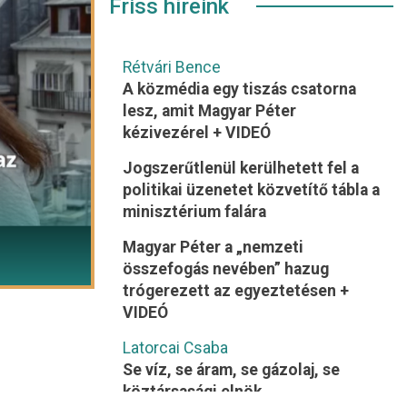
Friss híreink
Rétvári Bence
A közmédia egy tiszás csatorna
lesz, amit Magyar Péter
kézivezérel + VIDEÓ
Jogszerűtlenül kerülhetett fel a
politikai üzenetet közvetítő tábla a
minisztérium falára
Magyar Péter a „nemzeti
összefogás nevében” hazug
trógerezett az egyeztetésen +
VIDEÓ
Latorcai Csaba
Se víz, se áram, se gázolaj, se
köztársasági elnök