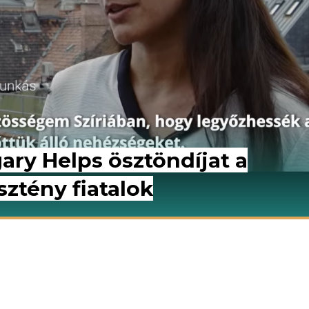
ry Helps ösztöndíjat a
ztény fiatalok