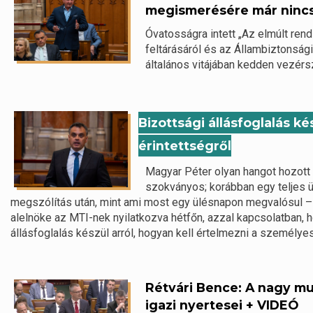
megismerésére már ninc
Óvatosságra intett „Az elmúlt ren
feltárásáról és az Állambiztonsági
általános vitájában kedden vezérs
Bizottsági állásfoglalás k
érintettségről
Magyar Péter olyan hangot hozott
szokványos; korábban egy teljes ü
megszólítás után, mint ami most egy ülésnapon megvalósul 
alelnöke az MTI-nek nyilatkozva hétfőn, azzal kapcsolatban,
állásfoglalás készül arról, hogyan kell értelmezni a személyes
Rétvári Bence: A nagy mu
igazi nyertesei + VIDEÓ