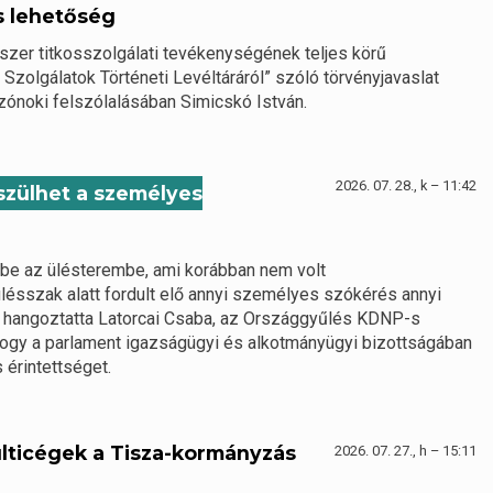
s lehetőség
dszer titkosszolgálati tevékenységének teljes körű
 Szolgálatok Történeti Levéltáráról” szóló törvényjavaslat
zónoki felszólalásában Simicskó István.
2026. 07. 28., k – 11:42
észülhet a személyes
 be az ülésterembe, ami korábban nem volt
lésszak alatt fordult elő annyi személyes szókérés annyi
– hangoztatta Latorcai Csaba, az Országgyűlés KDNP-s
 hogy a parlament igazságügyi és alkotmányügyi bizottságában
 érintettséget.
lticégek a Tisza-kormányzás
2026. 07. 27., h – 15:11