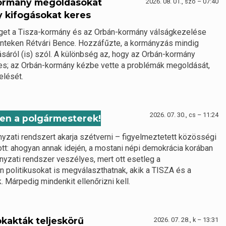
kormány megoldásokat
2026. 08. 01., szo – 07:40
y kifogásokat keres
éget a Tisza-kormány és az Orbán-kormány válságkezelése
pénteken Rétvári Bence. Hozzáfűzte, a kormányzás mindig
sáról (is) szól. A különbség az, hogy az Orbán-kormány
es; az Orbán-kormány kézbe vette a problémák megoldását,
elését.
2026. 07. 30., cs – 11:24
ben a polgármesterek!
nyzati rendszert akarja szétverni – figyelmeztetett közösségi
ott: ahogyan annak idején, a mostani népi demokrácia korában
nyzati rendszer veszélyes, mert ott esetleg a
 politikusokat is megválaszthatnak, akik a TISZA és a
 Márpedig mindenkit ellenőrizni kell.
ökakták teljeskörű
2026. 07. 28., k – 13:31