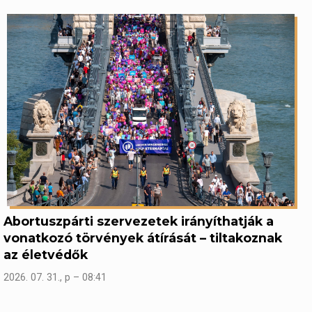
Abortuszpárti szervezetek irányíthatják a
vonatkozó törvények átírását – tiltakoznak
az életvédők
2026. 07. 31., p – 08:41