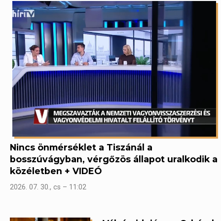
Nincs önmérséklet a Tiszánál a
bosszúvágyban, vérgőzös állapot uralkodik a
közéletben + VIDEÓ
2026. 07. 30., cs – 11:02