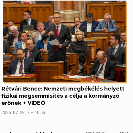
Rétvári Bence: Nemzeti megbékélés helyett
fizikai megsemmisítés a célja a kormányzó
erőnek + VIDEÓ
2026. 07. 28., k – 10:55