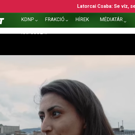
Latorcai Csaba: Se víz, se áram, se gázolaj, se köztársasá
KDNP
FRAKCIÓ
HÍREK
MÉDIATÁR
KAPCSOLAT