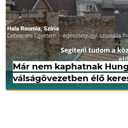
Már nem kaphatnak Hunga
válságövezetben élő keres