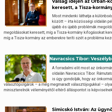
Válság idején az Orbán-
keresett, a Tisza-kormán
Most mindenki láthatja a különbs
között – írta közösségi oldalán 
újabb és újabb problémák megoldá
megoldásokat keresett, míg a Tisza-kormány kifogásokat ker
míg a Tisza-kormány az emberekre teríti szét a probléma kez
Navracsics Tibor: Veszély
A forradalmi elit most az önkormá
oldalán Navracsics Tibor. Rámutat
is úgy gondolják, hogy az önkormá
választópolgárok – a még megmaradt választójogukkal – olyan
miniszterelnök véleményétől eltérő álláspontot is képviselnek.
Simicskó István: Az ügyn