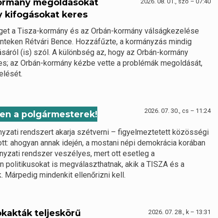
kormány megoldásokat
2026. 08. 01., szo – 07:40
y kifogásokat keres
éget a Tisza-kormány és az Orbán-kormány válságkezelése
pénteken Rétvári Bence. Hozzáfűzte, a kormányzás mindig
sáról (is) szól. A különbség az, hogy az Orbán-kormány
es; az Orbán-kormány kézbe vette a problémák megoldását,
elését.
2026. 07. 30., cs – 11:24
ben a polgármesterek!
nyzati rendszert akarja szétverni – figyelmeztetett közösségi
ott: ahogyan annak idején, a mostani népi demokrácia korában
nyzati rendszer veszélyes, mert ott esetleg a
 politikusokat is megválaszthatnak, akik a TISZA és a
 Márpedig mindenkit ellenőrizni kell.
ökakták teljeskörű
2026. 07. 28., k – 13:31