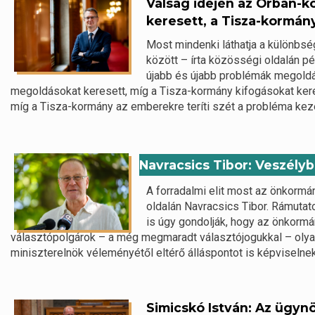
Válság idején az Orbán-
keresett, a Tisza-kormán
Most mindenki láthatja a különbs
között – írta közösségi oldalán 
újabb és újabb problémák megoldá
megoldásokat keresett, míg a Tisza-kormány kifogásokat ker
míg a Tisza-kormány az emberekre teríti szét a probléma kez
Navracsics Tibor: Veszély
A forradalmi elit most az önkormá
oldalán Navracsics Tibor. Rámutat
is úgy gondolják, hogy az önkormá
választópolgárok – a még megmaradt választójogukkal – olyan
miniszterelnök véleményétől eltérő álláspontot is képviselnek.
Simicskó István: Az ügyn