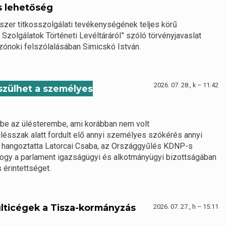
s lehetőség
dszer titkosszolgálati tevékenységének teljes körű
 Szolgálatok Történeti Levéltáráról” szóló törvényjavaslat
zónoki felszólalásában Simicskó István.
2026. 07. 28., k – 11:42
észülhet a személyes
 be az ülésterembe, ami korábban nem volt
lésszak alatt fordult elő annyi személyes szókérés annyi
– hangoztatta Latorcai Csaba, az Országgyűlés KDNP-s
 hogy a parlament igazságügyi és alkotmányügyi bizottságában
 érintettséget.
lticégek a Tisza-kormányzás
2026. 07. 27., h – 15:11