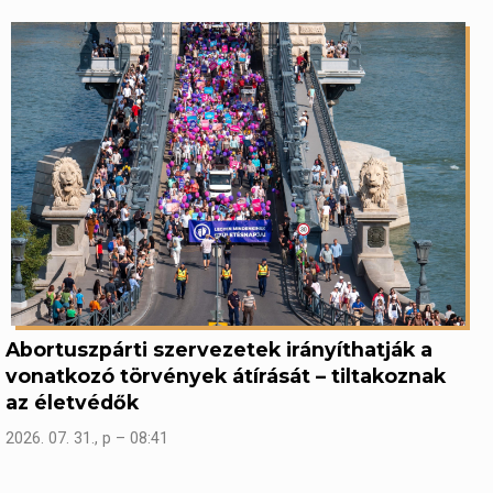
Abortuszpárti szervezetek irányíthatják a
vonatkozó törvények átírását – tiltakoznak
az életvédők
2026. 07. 31., p – 08:41