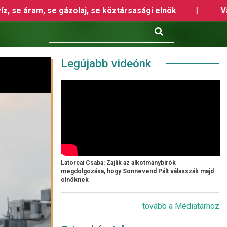
rsasági elnök
Válság idején az Orbán-kormány m
Keresés
Legújabb videónk
Latorcai Csaba: Zajlik az alkotmánybírók
megdolgozása, hogy Sonnevend Pált válasszák majd
elnöknek
tovább a Médiatárhoz