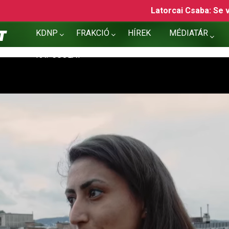
Latorcai Csaba: Se víz, se áram, se gázolaj, se köztá
KDNP
FRAKCIÓ
HÍREK
MÉDIATÁR
KAPCSOLAT