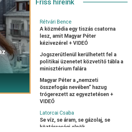
Friss híreink
Rétvári Bence
A közmédia egy tiszás csatorna
lesz, amit Magyar Péter
kézivezérel + VIDEÓ
Jogszerűtlenül kerülhetett fel a
politikai üzenetet közvetítő tábla a
minisztérium falára
Magyar Péter a „nemzeti
összefogás nevében” hazug
trógerezett az egyeztetésen +
VIDEÓ
Latorcai Csaba
Se víz, se áram, se gázolaj, se
köztársasági elnök