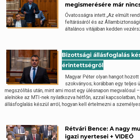
megismerésére már ninc
Óvatosságra intett „Az elmúlt ren
feltárásáról és az Állambiztonsági
általános vitájában kedden vezérs
Bizottsági állásfoglalás k
érintettségről
Magyar Péter olyan hangot hozott
szokványos; korábban egy teljes ü
megszólítás után, mint ami most egy ülésnapon megvalósul 
alelnöke az MTI-nek nyilatkozva hétfőn, azzal kapcsolatban,
állásfoglalás készül arról, hogyan kell értelmezni a személyes
Rétvári Bence: A nagy mu
igazi nyertesei + VIDEÓ