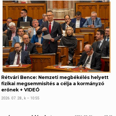
Rétvári Bence: Nemzeti megbékélés helyett
fizikai megsemmisítés a célja a kormányzó
erőnek + VIDEÓ
2026. 07. 28., k – 10:55