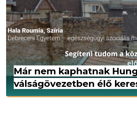
Már nem kaphatnak Hunga
válságövezetben élő keres