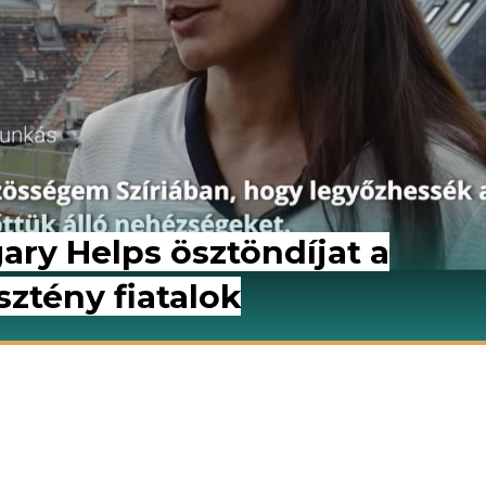
ry Helps ösztöndíjat a
ztény fiatalok