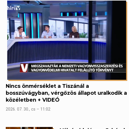
Nincs önmérséklet a Tiszánál a
bosszúvágyban, vérgőzös állapot uralkodik a
közéletben + VIDEÓ
2026. 07. 30., cs – 11:02