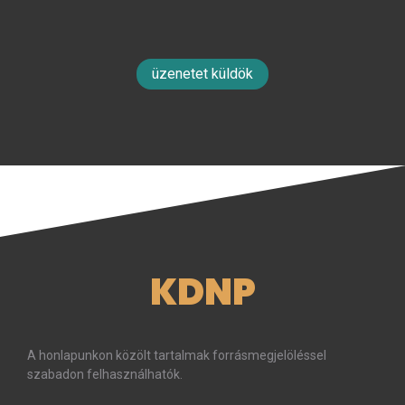
üzenetet küldök
KDNP
A honlapunkon közölt tartalmak forrásmegjelöléssel
szabadon felhasználhatók.