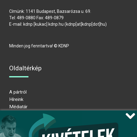
Címünk: 1141 Budapest, Bazsarózsa u. 69.
Tel: 489-0880 Fax: 489-0879
E-mail:
kdnp
[kukac]
kdnp
.
hu
(kdnp[at]kdnp[dot]hu)
Minden jog fenntartva! © KDNP
Oldaltérkép
A pártról
Híreink
Médiatár
Impresszum
Adatkezelési nyilatkozat
Átláthatósági nyilatkozat
Ugrás az oldal tetejére