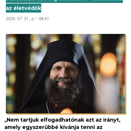
az életvédők
2026. 07. 31., p – 08:41
„Nem tartjuk elfogadhatónak azt az irányt,
amely egyszerűbbé kívánja tenni az