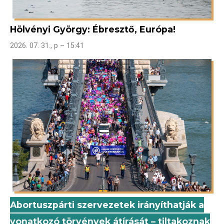
Hölvényi György: Ébresztő, Európa!
2026. 07. 31., p – 15:41
Abortuszpárti szervezetek irányíthatják a
vonatkozó törvények átírását – tiltakoznak