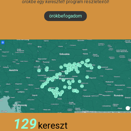
örökbe egy keresztet!
program részleteiről!
örökbefogadom
129
kereszt