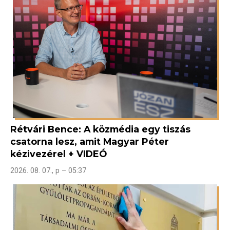
Rétvári Bence: A közmédia egy tiszás
csatorna lesz, amit Magyar Péter
kézivezérel + VIDEÓ
2026. 08. 07., p – 05:37