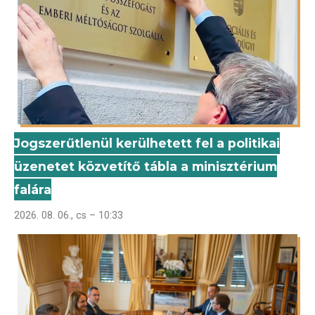
Jogszerűtlenül kerülhetett fel a politikai
üzenetet közvetítő tábla a minisztérium
falára
2026. 08. 06., cs – 10:33