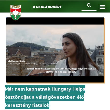
KDNP
Ugrás
Keresés
A családokért.
a
tartalomra
Már nem kaphatnak Hungary Helps
ösztöndíjat a válságövezetben élő
keresztény fiatalok