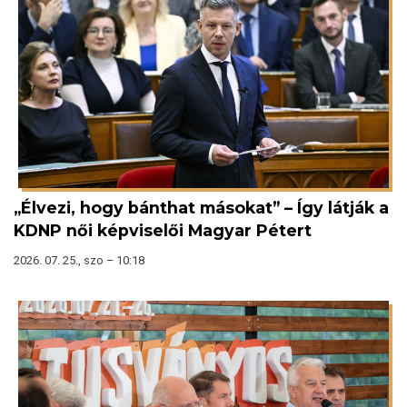
„Élvezi, hogy bánthat másokat” – Így látják a
KDNP női képviselői Magyar Pétert
2026. 07. 25., szo – 10:18