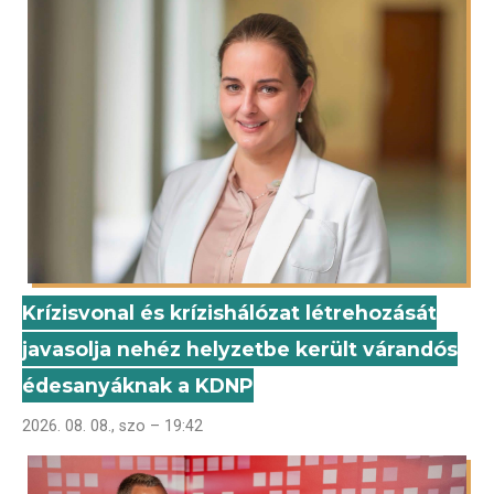
Krízisvonal és krízishálózat létrehozását
javasolja nehéz helyzetbe került várandós
édesanyáknak a KDNP
2026. 08. 08., szo – 19:42