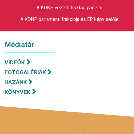
A KDNP vezető tisztségviselői
A KDNP parlamenti frakciója és EP képviselője
Médiatár
VIDEÓK
FOTÓGALÉRIÁK
HAZÁNK
KÖNYVEK