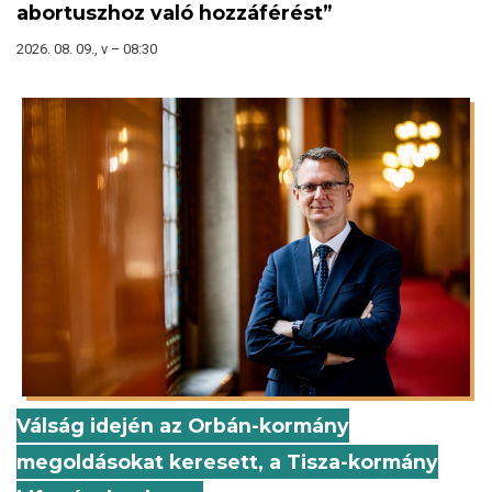
abortuszhoz való hozzáférést”
2026. 08. 09., v – 08:30
Válság idején az Orbán-kormány
megoldásokat keresett, a Tisza-kormány