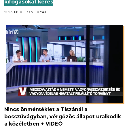
kifogásokat keres
2026. 08. 01., szo – 07:40
Nincs önmérséklet a Tiszánál a
bosszúvágyban, vérgőzös állapot uralkodik
a közéletben + VIDEÓ