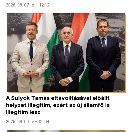
2026. 08. 07., p – 12:12
A Sulyok Tamás eltávolításával előállt
helyzet illegitim, ezért az új államfő is
illegitim lesz
2026. 08. 09., v – 09:04