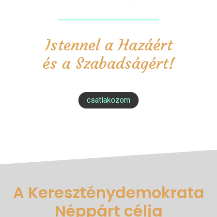
Istennel a Hazáért
és a Szabadságért!
csatlakozom
A Kereszténydemokrata
Néppárt célja