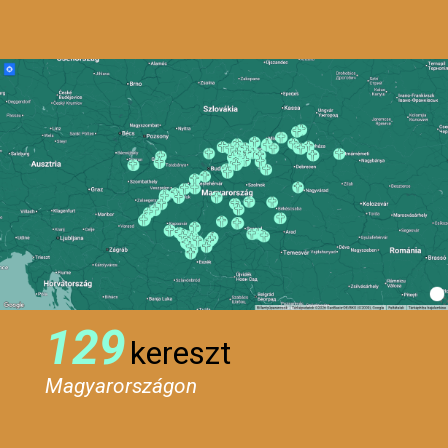
129
kereszt
Magyarországon