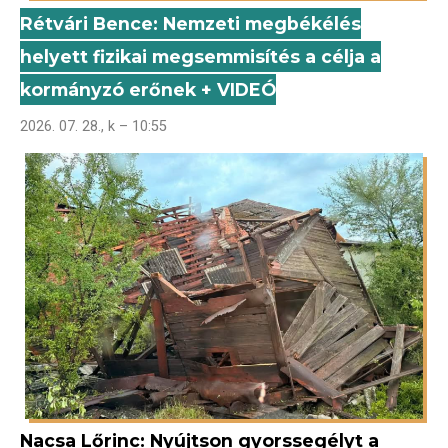
Rétvári Bence: Nemzeti megbékélés
helyett fizikai megsemmisítés a célja a
kormányzó erőnek + VIDEÓ
2026. 07. 28., k – 10:55
Nacsa Lőrinc: Nyújtson gyorssegélyt a