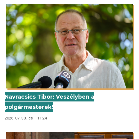
Navracsics Tibor: Veszélyben a
polgármesterek!
2026. 07. 30., cs – 11:24