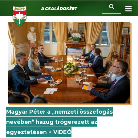
KDNP
Ugrás
Keresés
A családokért.
a
tartalomra
Magyar Péter a „nemzeti összefogás
nevében” hazug trógerezett az
egyeztetésen + VIDEÓ