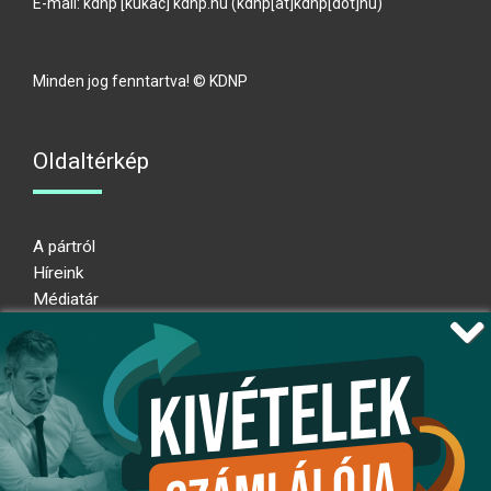
E-mail:
kdnp
[kukac]
kdnp
.
hu
(kdnp[at]kdnp[dot]hu)
Minden jog fenntartva! © KDNP
Oldaltérkép
A pártról
Híreink
Médiatár
Impresszum
Adatkezelési nyilatkozat
Átláthatósági nyilatkozat
Ugrás az oldal tetejére
Kövessen minket!