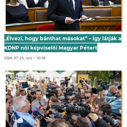
„Élvezi, hogy bánthat másokat” – Így látják a
KDNP női képviselői Magyar Pétert
2026. 07. 25., szo – 10:18