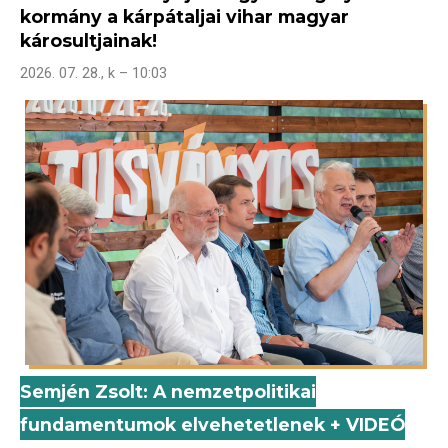
kormány a kárpátaljai vihar magyar
károsultjainak!
2026. 07. 28., k – 10:03
Semjén Zsolt: A nemzetpolitikai
fundamentumok elvehetetlenek + VIDEÓ