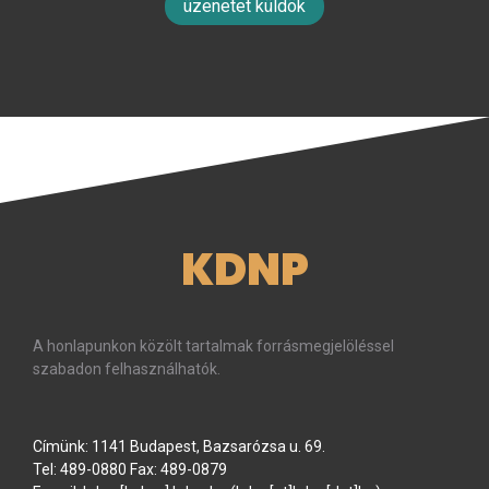
üzenetet küldök
KDNP
A honlapunkon közölt tartalmak forrásmegjelöléssel
szabadon felhasználhatók.
Címünk: 1141 Budapest, Bazsarózsa u. 69.
Tel: 489-0880 Fax: 489-0879