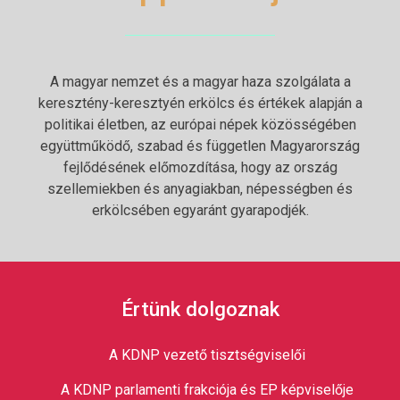
A magyar nemzet és a magyar haza szolgálata a
keresztény-keresztyén erkölcs és értékek alapján a
politikai életben, az európai népek közösségében
együttműködő, szabad és független Magyarország
fejlődésének előmozdítása, hogy az ország
szellemiekben és anyagiakban, népességben és
erkölcsében egyaránt gyarapodjék.
Értünk dolgoznak
A KDNP vezető tisztségviselői
A KDNP parlamenti frakciója és EP képviselője