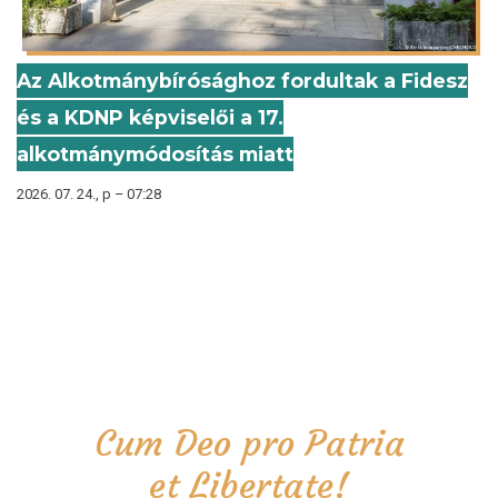
Az Alkotmánybírósághoz fordultak a Fidesz
és a KDNP képviselői a 17.
alkotmánymódosítás miatt
2026. 07. 24., p – 07:28
Cum Deo pro Patria
et Libertate!