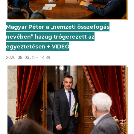
Magyar Péter a „nemzeti összefogás
nevében” hazug trógerezett az
egyeztetésen + VIDEÓ
2026. 08. 03., h – 14:39