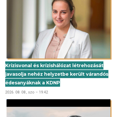
Krízisvonal és krízishálózat létrehozását
javasolja nehéz helyzetbe került várandós
édesanyáknak a KDNP
2026. 08. 08., szo – 19:42