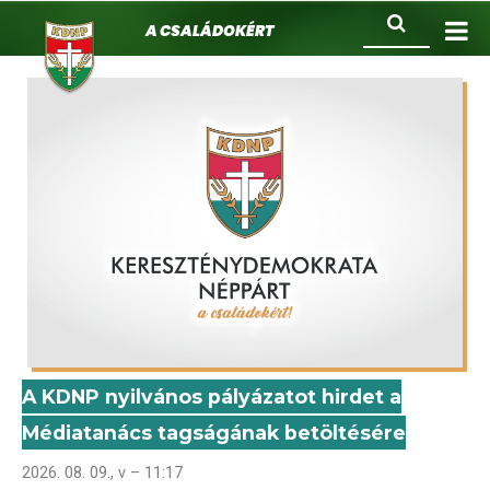
KDNP
Ugrás
Keresés
A családokért.
a
tartalomra
A KDNP nyilvános pályázatot hirdet a
Médiatanács tagságának betöltésére
2026. 08. 09., v – 11:17