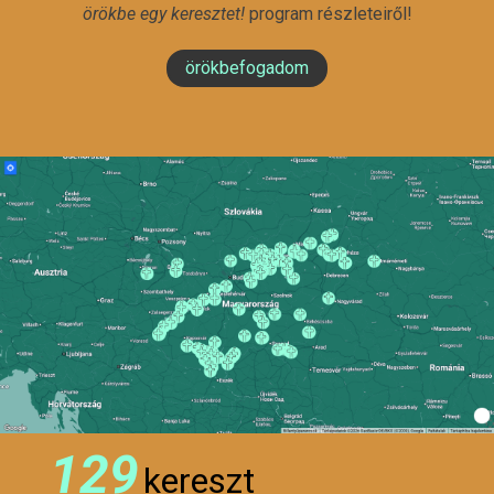
örökbe egy keresztet!
program részleteiről!
örökbefogadom
129
kereszt