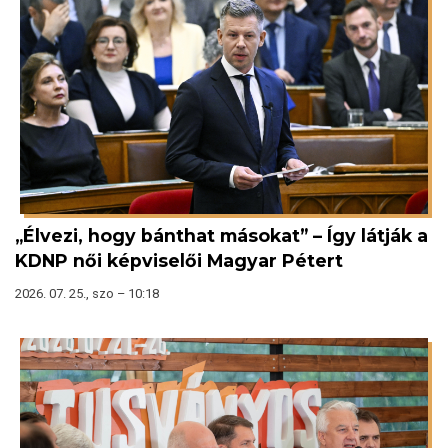
„Élvezi, hogy bánthat másokat” – Így látják a
KDNP női képviselői Magyar Pétert
2026. 07. 25., szo – 10:18