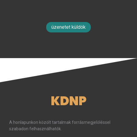
üzenetet küldök
KDNP
A honlapunkon közölt tartalmak forrásmegjelöléssel
szabadon felhasználhatók.