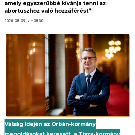
amely egyszerűbbé kívánja tenni az
abortuszhoz való hozzáférést”
2026. 08. 09., v – 08:30
Válság idején az Orbán-kormány
megoldásokat keresett, a Tisza-kormány