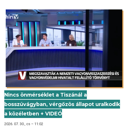
Nincs önmérséklet a Tiszánál a
bosszúvágyban, vérgőzös állapot uralkodik
a közéletben + VIDEÓ
2026. 07. 30., cs – 11:02