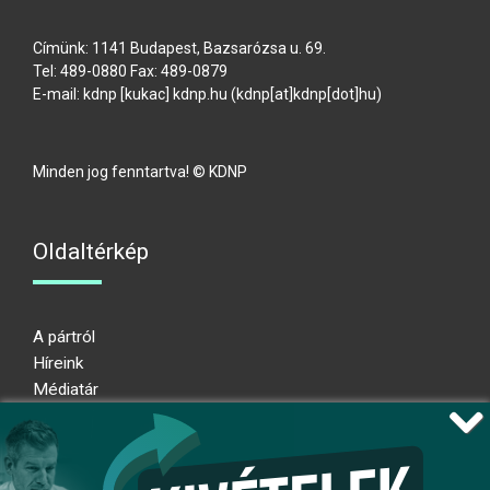
Címünk: 1141 Budapest, Bazsarózsa u. 69.
Tel: 489-0880 Fax: 489-0879
E-mail:
kdnp
[kukac]
kdnp
.
hu
(kdnp[at]kdnp[dot]hu)
Minden jog fenntartva! © KDNP
Oldaltérkép
A pártról
Híreink
Médiatár
Impresszum
Adatkezelési nyilatkozat
Átláthatósági nyilatkozat