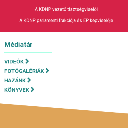
A KDNP vezető tisztségviselői
A KDNP parlamenti frakciója és EP képviselője
Médiatár
VIDEÓK
FOTÓGALÉRIÁK
HAZÁNK
KÖNYVEK