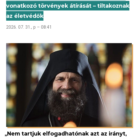
vonatkozó törvények átírását – tiltakoznak
az életvédők
2026. 07. 31., p – 08:41
„Nem tartjuk elfogadhatónak azt az irányt,