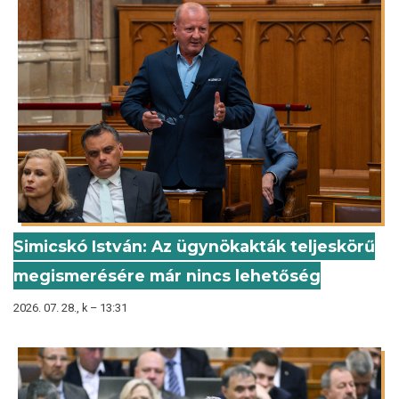
Simicskó István: Az ügynökakták teljeskörű
megismerésére már nincs lehetőség
2026. 07. 28., k – 13:31