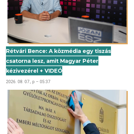
Rétvári Bence: A közmédia egy tiszás
csatorna lesz, amit Magyar Péter
kézivezérel + VIDEÓ
2026. 08. 07., p – 05:37