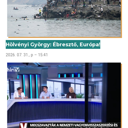
Hölvényi György: Ébresztő, Európa!
2026. 07. 31., p – 15:41