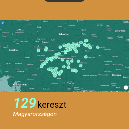
129
kereszt
Magyarországon