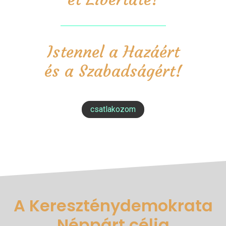
Istennel a Hazáért
és a Szabadságért!
csatlakozom
A Kereszténydemokrata
Néppárt célja