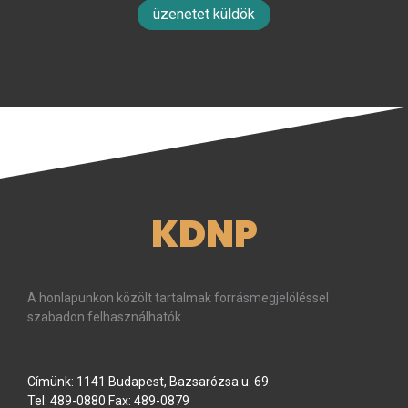
üzenetet küldök
KDNP
A honlapunkon közölt tartalmak forrásmegjelöléssel
szabadon felhasználhatók.
Címünk: 1141 Budapest, Bazsarózsa u. 69.
Tel: 489-0880 Fax: 489-0879