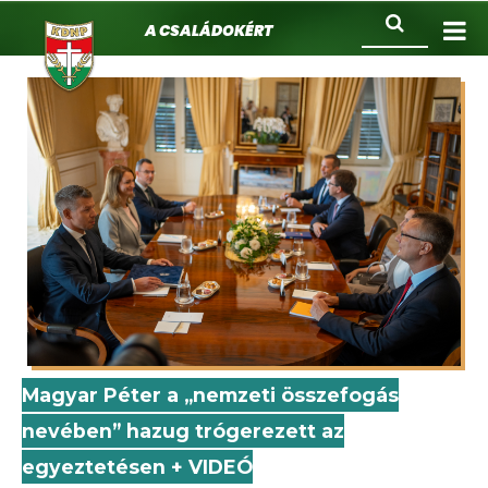
KDNP
Ugrás
Keresés
A családokért.
a
tartalomra
Magyar Péter a „nemzeti összefogás
nevében” hazug trógerezett az
egyeztetésen + VIDEÓ