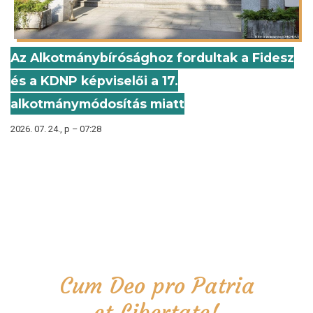
Az Alkotmánybírósághoz fordultak a Fidesz
és a KDNP képviselői a 17.
alkotmánymódosítás miatt
2026. 07. 24., p – 07:28
Cum Deo pro Patria
et Libertate!