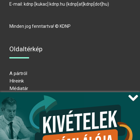
E-mail:
kdnp
[kukac]
kdnp
.
hu
(kdnp[at]kdnp[dot]hu)
Minden jog fenntartva! © KDNP
Oldaltérkép
A pártról
Híreink
Médiatár
Impresszum
Adatkezelési nyilatkozat
Átláthatósági nyilatkozat
Ugrás az oldal tetejére
Kövessen minket!