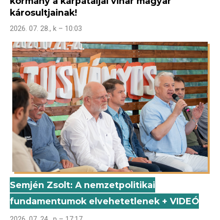
kormány a kárpátaljai vihar magyar
károsultjainak!
2026. 07. 28., k – 10:03
Semjén Zsolt: A nemzetpolitikai
fundamentumok elvehetetlenek + VIDEÓ
2026. 07. 24., p – 17:17