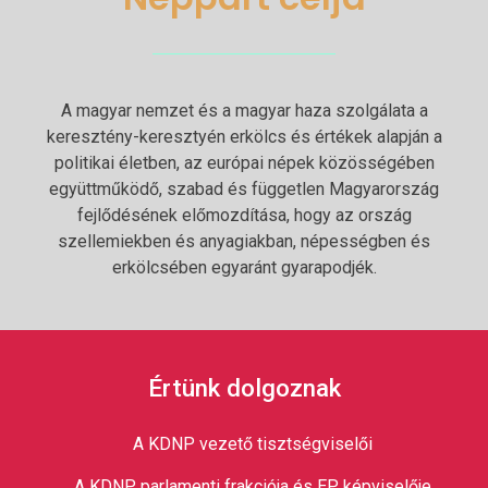
A magyar nemzet és a magyar haza szolgálata a
keresztény-keresztyén erkölcs és értékek alapján a
politikai életben, az európai népek közösségében
együttműködő, szabad és független Magyarország
fejlődésének előmozdítása, hogy az ország
szellemiekben és anyagiakban, népességben és
erkölcsében egyaránt gyarapodjék.
Értünk dolgoznak
A KDNP vezető tisztségviselői
A KDNP parlamenti frakciója és EP képviselője