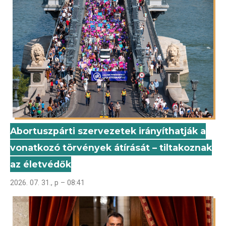
Abortuszpárti szervezetek irányíthatják a
vonatkozó törvények átírását – tiltakoznak
az életvédők
2026. 07. 31., p – 08:41