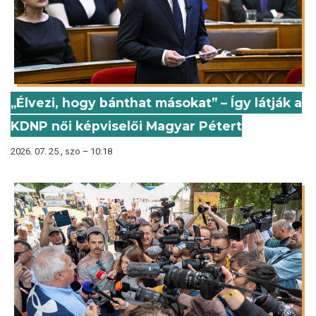
„Élvezi, hogy bánthat másokat” – Így látják a
KDNP női képviselői Magyar Pétert
2026. 07. 25., szo – 10:18