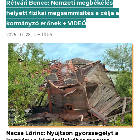
Rétvári Bence: Nemzeti megbékélés
helyett fizikai megsemmisítés a célja a
kormányzó erőnek + VIDEÓ
2026. 07. 28., k – 10:55
Nacsa Lőrinc: Nyújtson gyorssegélyt a