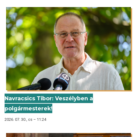
Navracsics Tibor: Veszélyben a
polgármesterek!
2026. 07. 30., cs – 11:24