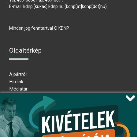
Tel: 489-0880 Fax: 489-0879
E-mail:
kdnp
[kukac]
kdnp
.
hu
(kdnp[at]kdnp[dot]hu)
Minden jog fenntartva! © KDNP
Oldaltérkép
A pártról
Híreink
Médiatár
Impresszum
Adatkezelési nyilatkozat
Átláthatósági nyilatkozat
Ugrás az oldal tetejére
Kövessen minket!