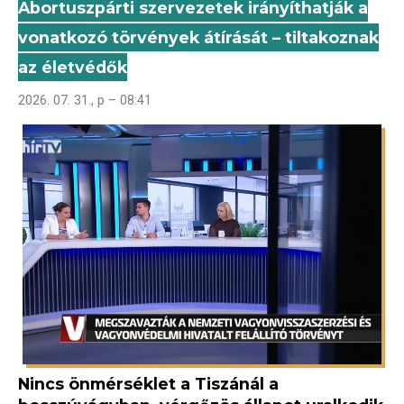
Abortuszpárti szervezetek irányíthatják a
vonatkozó törvények átírását – tiltakoznak
az életvédők
2026. 07. 31., p – 08:41
Nincs önmérséklet a Tiszánál a