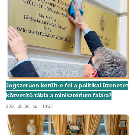
Jogszerűen került-e fel a politikai üzenetet
közvetítő tábla a minisztérium falára?
2026. 08. 06., cs – 10:33