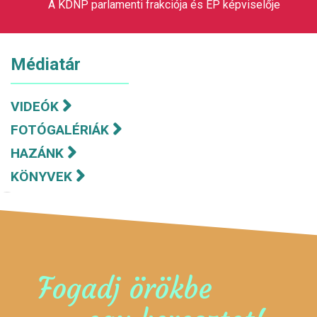
A KDNP parlamenti frakciója és EP képviselője
Médiatár
VIDEÓK
FOTÓGALÉRIÁK
HAZÁNK
KÖNYVEK
Fogadj örökbe