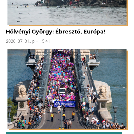
Hölvényi György: Ébresztő, Európa!
2026. 07. 31., p – 15:41