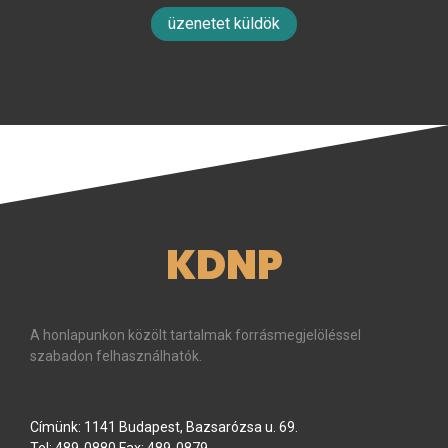
üzenetet küldök
KDNP
A honlapunkon közölt tartalmak forrásmegjelöléssel
szabadon felhasználhatók.
Címünk: 1141 Budapest, Bazsarózsa u. 69.