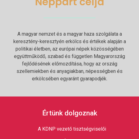
Néppárt célja
A magyar nemzet és a magyar haza szolgálata a
keresztény-keresztyén erkölcs és értékek alapján a
politikai életben, az európai népek közösségében
együttműködő, szabad és független Magyarország
fejlődésének előmozdítása, hogy az ország
szellemiekben és anyagiakban, népességben és
erkölcsében egyaránt gyarapodjék.
Értünk dolgoznak
A KDNP vezető tisztségviselői