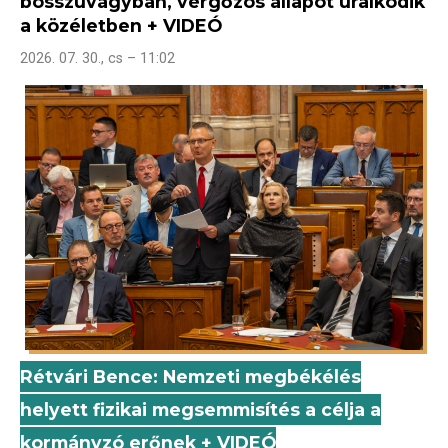
bosszúvágyban, vérgőzös állapot uralkodik
a közéletben + VIDEÓ
2026. 07. 30., cs – 11:02
Rétvári Bence: Nemzeti megbékélés
helyett fizikai megsemmisítés a célja a
kormányzó erőnek + VIDEÓ