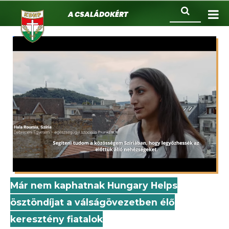
KDNP
Ugrás
Keresés
A családokért.
a
tartalomra
Már nem kaphatnak Hungary Helps
ösztöndíjat a válságövezetben élő
keresztény fiatalok