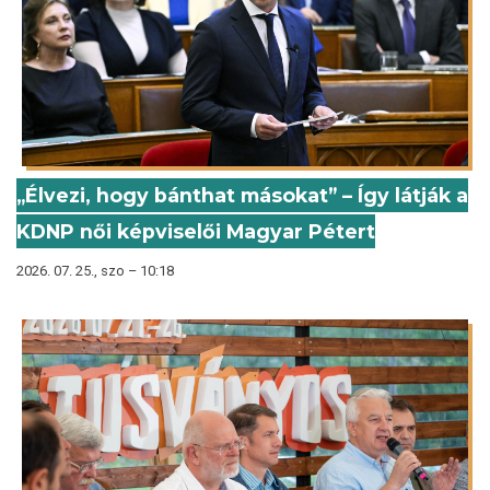
„Élvezi, hogy bánthat másokat” – Így látják a
KDNP női képviselői Magyar Pétert
2026. 07. 25., szo – 10:18