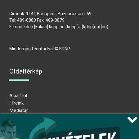
Címünk: 1141 Budapest, Bazsarózsa u. 69.
Tel: 489-0880 Fax: 489-0879
E-mail:
kdnp
[kukac]
kdnp
.
hu
(kdnp[at]kdnp[dot]hu)
Minden jog fenntartva! © KDNP
Oldaltérkép
A pártról
Híreink
Médiatár
Impresszum
Adatkezelési nyilatkozat
Átláthatósági nyilatkozat