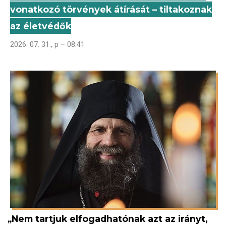
vonatkozó törvények átírását – tiltakoznak
az életvédők
2026. 07. 31., p – 08:41
„Nem tartjuk elfogadhatónak azt az irányt,