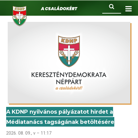
KDNP
Ugrás
Keresés
A családokért.
a
tartalomra
A KDNP nyilvános pályázatot hirdet a
Médiatanács tagságának betöltésére
2026. 08. 09., v – 11:17