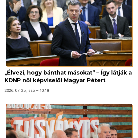
„Élvezi, hogy bánthat másokat” – Így látják a
KDNP női képviselői Magyar Pétert
2026. 07. 25., szo – 10:18