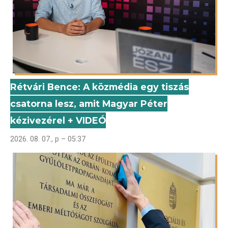
Rétvári Bence: A közmédia egy tiszás
csatorna lesz, amit Magyar Péter
kézivezérel + VIDEÓ
2026. 08. 07., p – 05:37