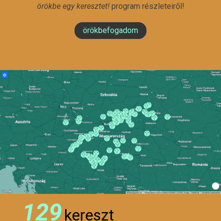
örökbe egy keresztet!
program részleteiről!
örökbefogadom
129
kereszt