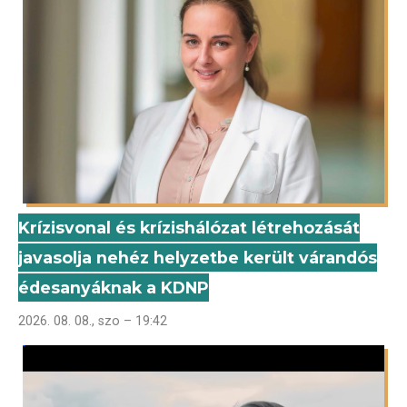
Krízisvonal és krízishálózat létrehozását
javasolja nehéz helyzetbe került várandós
édesanyáknak a KDNP
2026. 08. 08., szo – 19:42