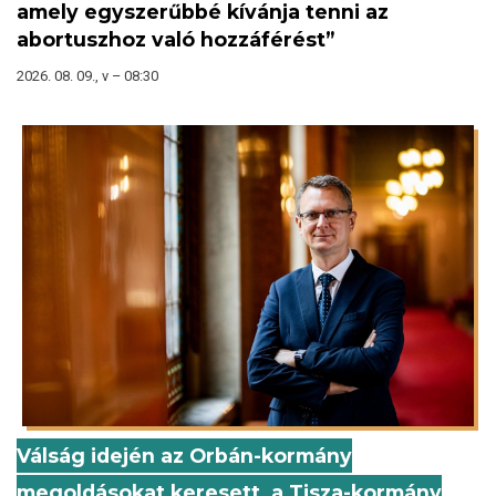
amely egyszerűbbé kívánja tenni az
abortuszhoz való hozzáférést”
2026. 08. 09., v – 08:30
Válság idején az Orbán-kormány
megoldásokat keresett, a Tisza-kormány