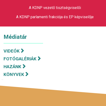
A KDNP vezető tisztségviselői
A KDNP parlamenti frakciója és EP képviselője
Médiatár
VIDEÓK
FOTÓGALÉRIÁK
HAZÁNK
KÖNYVEK