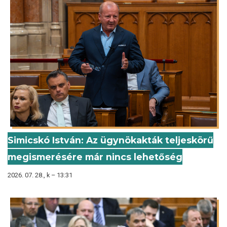
Simicskó István: Az ügynökakták teljeskörű
megismerésére már nincs lehetőség
2026. 07. 28., k – 13:31