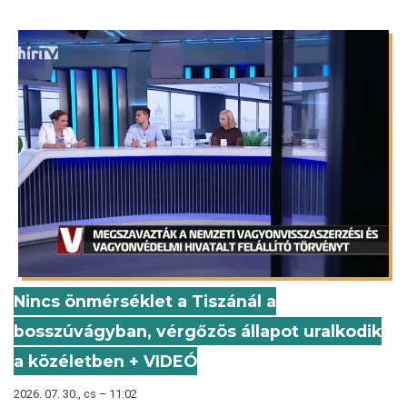
Nincs önmérséklet a Tiszánál a
bosszúvágyban, vérgőzös állapot uralkodik
a közéletben + VIDEÓ
2026. 07. 30., cs – 11:02