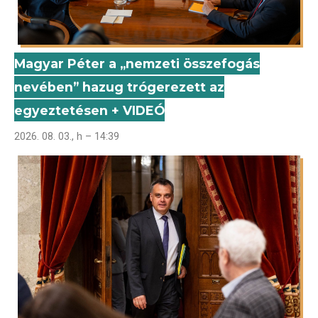
Magyar Péter a „nemzeti összefogás
nevében” hazug trógerezett az
egyeztetésen + VIDEÓ
2026. 08. 03., h – 14:39