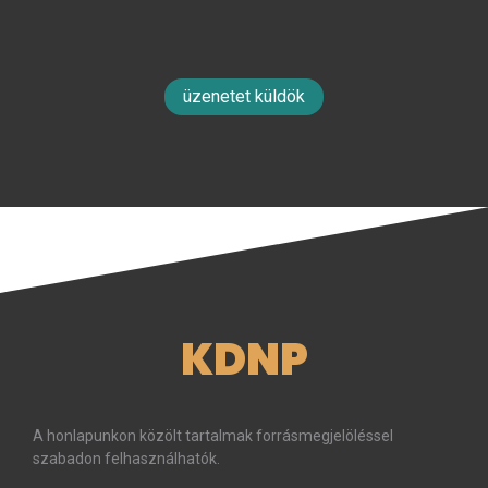
üzenetet küldök
KDNP
A honlapunkon közölt tartalmak forrásmegjelöléssel
szabadon felhasználhatók.