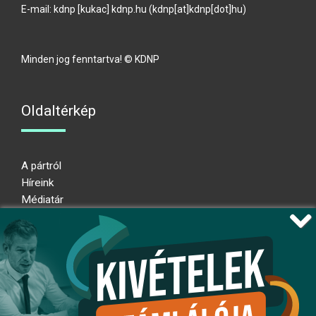
E-mail:
kdnp
[kukac]
kdnp
.
hu
(kdnp[at]kdnp[dot]hu)
Minden jog fenntartva! © KDNP
Oldaltérkép
A pártról
Híreink
Médiatár
Impresszum
Adatkezelési nyilatkozat
Átláthatósági nyilatkozat
Ugrás az oldal tetejére
Kövessen minket!