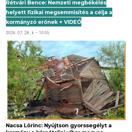
Rétvári Bence: Nemzeti megbékélés
helyett fizikai megsemmisítés a célja a
kormányzó erőnek + VIDEÓ
2026. 07. 28., k – 10:55
Nacsa Lőrinc: Nyújtson gyorssegélyt a