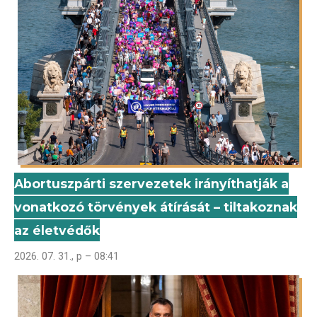
Abortuszpárti szervezetek irányíthatják a
vonatkozó törvények átírását – tiltakoznak
az életvédők
2026. 07. 31., p – 08:41