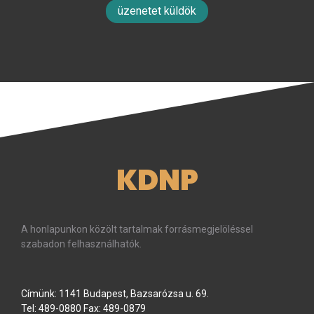
üzenetet küldök
KDNP
A honlapunkon közölt tartalmak forrásmegjelöléssel
szabadon felhasználhatók.
Címünk: 1141 Budapest, Bazsarózsa u. 69.
Tel: 489-0880 Fax: 489-0879