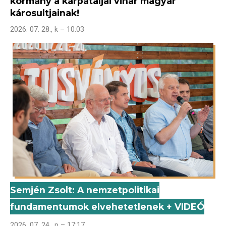
kormány a kárpátaljai vihar magyar
károsultjainak!
2026. 07. 28., k – 10:03
Semjén Zsolt: A nemzetpolitikai
fundamentumok elvehetetlenek + VIDEÓ
2026. 07. 24., p – 17:17