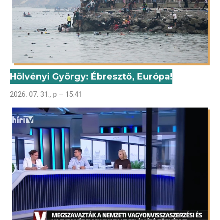
Hölvényi György: Ébresztő, Európa!
2026. 07. 31., p – 15:41