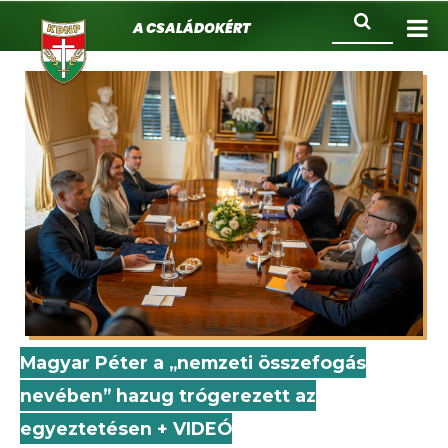
KDNP
Ugrás
Keresés
A családokért.
a
tartalomra
Magyar Péter a „nemzeti összefogás
nevében” hazug trógerezett az
egyeztetésen + VIDEÓ