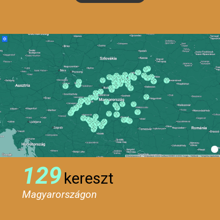
129
kereszt
Magyarországon