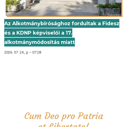
Az Alkotmánybírósághoz fordultak a Fidesz
és a KDNP képviselői a 17.
alkotmánymódosítás miatt
2026. 07. 24., p – 07:28
Cum Deo pro Patria
et Libertate!