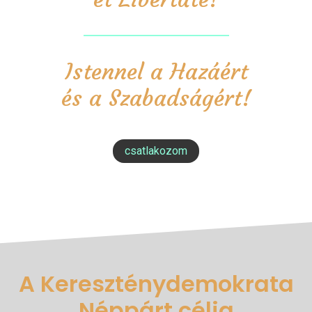
Istennel a Hazáért
és a Szabadságért!
csatlakozom
A Kereszténydemokrata
Néppárt célja