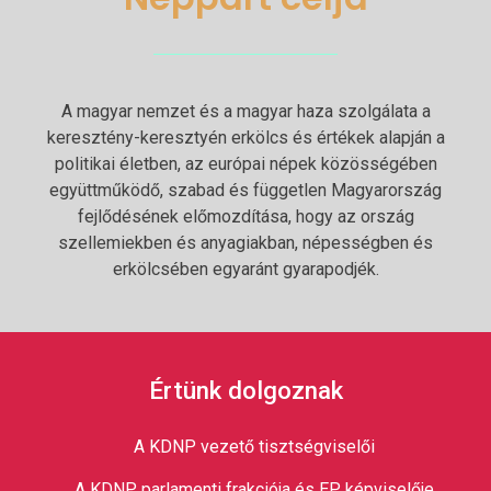
A magyar nemzet és a magyar haza szolgálata a
keresztény-keresztyén erkölcs és értékek alapján a
politikai életben, az európai népek közösségében
együttműködő, szabad és független Magyarország
fejlődésének előmozdítása, hogy az ország
szellemiekben és anyagiakban, népességben és
erkölcsében egyaránt gyarapodjék.
Értünk dolgoznak
A KDNP vezető tisztségviselői
A KDNP parlamenti frakciója és EP képviselője