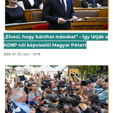
„Élvezi, hogy bánthat másokat” – Így látják a
KDNP női képviselői Magyar Pétert
2026. 07. 25., szo – 10:18