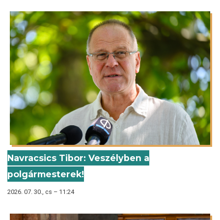
Navracsics Tibor: Veszélyben a
polgármesterek!
2026. 07. 30., cs – 11:24