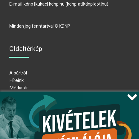
E-mail:
kdnp
[kukac]
kdnp
.
hu
(kdnp[at]kdnp[dot]hu)
Minden jog fenntartva! © KDNP
Oldaltérkép
A pártról
Híreink
Médiatár
Impresszum
Adatkezelési nyilatkozat
Átláthatósági nyilatkozat
Ugrás az oldal tetejére
Kövessen minket!