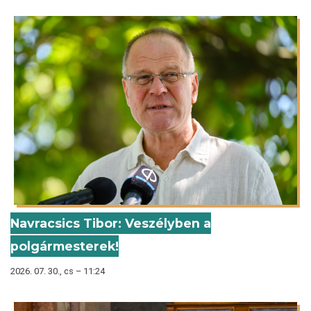
Navracsics Tibor: Veszélyben a
polgármesterek!
2026. 07. 30., cs – 11:24