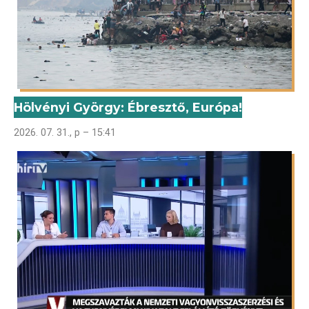
Hölvényi György: Ébresztő, Európa!
2026. 07. 31., p – 15:41