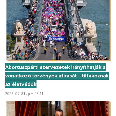
Abortuszpárti szervezetek irányíthatják a
vonatkozó törvények átírását – tiltakoznak
az életvédők
2026. 07. 31., p – 08:41