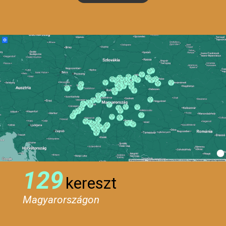
129
kereszt
Magyarországon