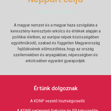
A magyar nemzet és a magyar haza szolgálata a
keresztény-keresztyén erkölcs és értékek alapján a
politikai életben, az európai népek közösségében
együttműködő, szabad és független Magyarország
fejlődésének előmozdítása, hogy az ország
szellemiekben és anyagiakban, népességben és
erkölcsében egyaránt gyarapodjék.
Értünk dolgoznak
A KDNP vezető tisztségviselői
A KDNP parlamenti frakciója és EP képviselője