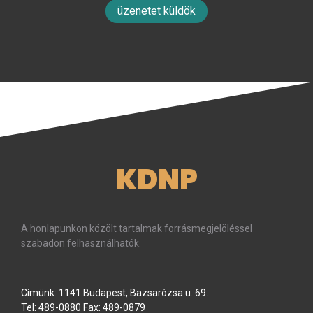
üzenetet küldök
KDNP
A honlapunkon közölt tartalmak forrásmegjelöléssel
szabadon felhasználhatók.
Címünk: 1141 Budapest, Bazsarózsa u. 69.
Tel: 489-0880 Fax: 489-0879