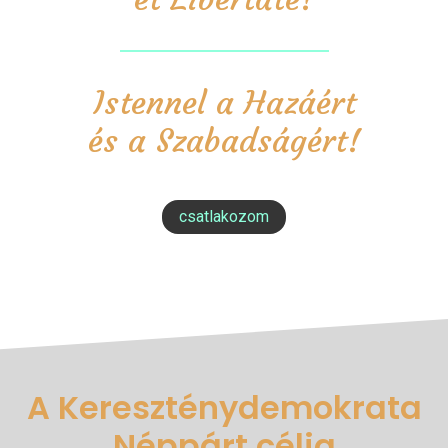
Istennel a Hazáért
és a Szabadságért!
csatlakozom
A Kereszténydemokrata
Néppárt célja