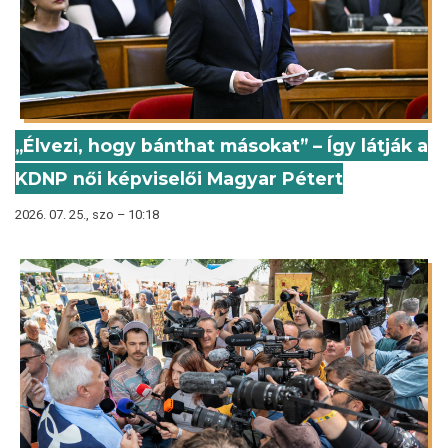
„Élvezi, hogy bánthat másokat” – Így látják a
KDNP női képviselői Magyar Pétert
2026. 07. 25., szo – 10:18