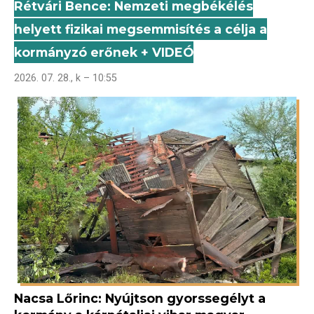
Rétvári Bence: Nemzeti megbékélés
helyett fizikai megsemmisítés a célja a
kormányzó erőnek + VIDEÓ
2026. 07. 28., k – 10:55
Nacsa Lőrinc: Nyújtson gyorssegélyt a