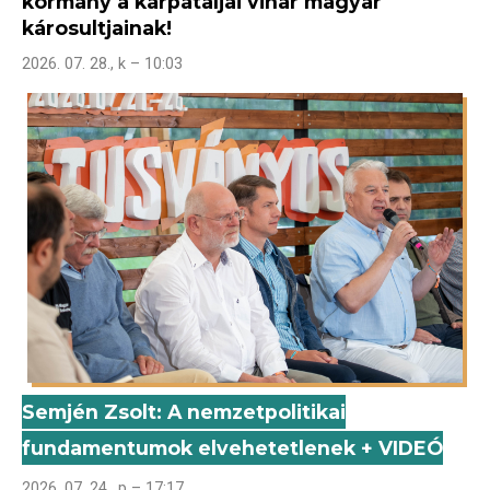
kormány a kárpátaljai vihar magyar
károsultjainak!
2026. 07. 28., k – 10:03
Semjén Zsolt: A nemzetpolitikai
fundamentumok elvehetetlenek + VIDEÓ
2026. 07. 24., p – 17:17