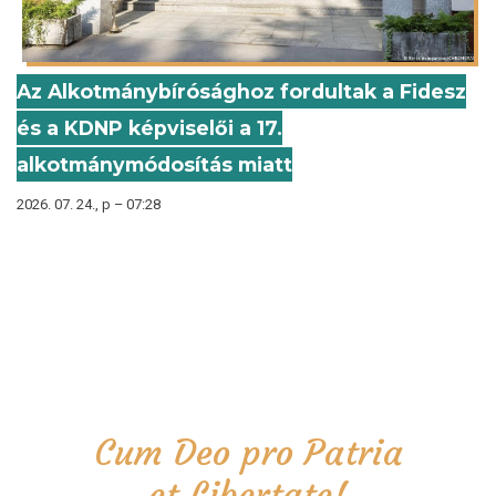
Az Alkotmánybírósághoz fordultak a Fidesz
és a KDNP képviselői a 17.
alkotmánymódosítás miatt
2026. 07. 24., p – 07:28
Cum Deo pro Patria
et Libertate!