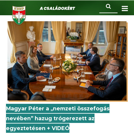
KDNP
Ugrás
Keresés
A családokért.
a
tartalomra
Magyar Péter a „nemzeti összefogás
nevében” hazug trógerezett az
egyeztetésen + VIDEÓ