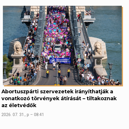
Abortuszpárti szervezetek irányíthatják a
vonatkozó törvények átírását – tiltakoznak
az életvédők
2026. 07. 31., p – 08:41