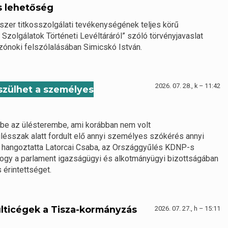
s lehetőség
dszer titkosszolgálati tevékenységének teljes körű
 Szolgálatok Történeti Levéltáráról” szóló törvényjavaslat
zónoki felszólalásában Simicskó István.
2026. 07. 28., k – 11:42
észülhet a személyes
 be az ülésterembe, ami korábban nem volt
lésszak alatt fordult elő annyi személyes szókérés annyi
– hangoztatta Latorcai Csaba, az Országgyűlés KDNP-s
 hogy a parlament igazságügyi és alkotmányügyi bizottságában
 érintettséget.
lticégek a Tisza-kormányzás
2026. 07. 27., h – 15:11