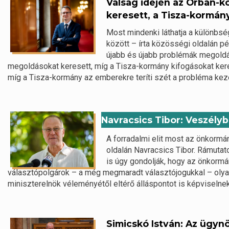
Válság idején az Orbán-
keresett, a Tisza-kormán
Most mindenki láthatja a különbs
között – írta közösségi oldalán 
újabb és újabb problémák megoldá
megoldásokat keresett, míg a Tisza-kormány kifogásokat ker
míg a Tisza-kormány az emberekre teríti szét a probléma kez
Navracsics Tibor: Veszély
A forradalmi elit most az önkormá
oldalán Navracsics Tibor. Rámutat
is úgy gondolják, hogy az önkormá
választópolgárok – a még megmaradt választójogukkal – olyan
miniszterelnök véleményétől eltérő álláspontot is képviselnek.
Simicskó István: Az ügyn