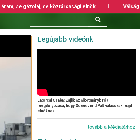
ági elnök
Válság idején az Orbán-kormány megol
Keresés
Legújabb videónk
Latorcai Csaba: Zajlik az alkotmánybírók
megdolgozása, hogy Sonnevend Pált válasszák majd
elnöknek
tovább a Médiatárhoz