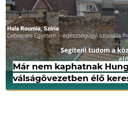
Már nem kaphatnak Hunga
válságövezetben élő keres