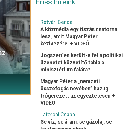
Friss híreink
Rétvári Bence
A közmédia egy tiszás csatorna
lesz, amit Magyar Péter
kézivezérel + VIDEÓ
Jogszerűen került-e fel a politikai
üzenetet közvetítő tábla a
minisztérium falára?
Magyar Péter a „nemzeti
összefogás nevében” hazug
trógerezett az egyeztetésen +
VIDEÓ
Latorcai Csaba
Se víz, se áram, se gázolaj, se
köztársasági elnök