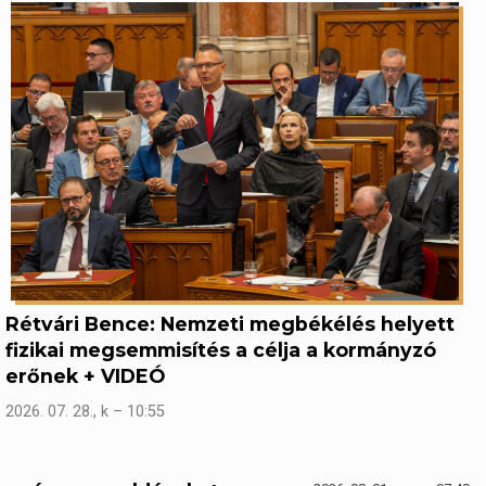
Rétvári Bence: Nemzeti megbékélés helyett
fizikai megsemmisítés a célja a kormányzó
erőnek + VIDEÓ
2026. 07. 28., k – 10:55