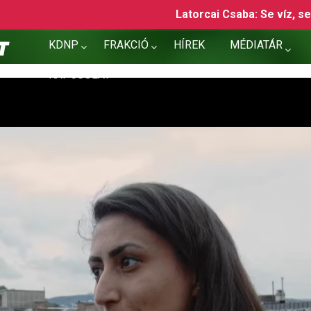
Latorcai Csaba: Se víz, se áram, se gázolaj, se köztársas
KDNP
FRAKCIÓ
HÍREK
MÉDIATÁR
KAPCSOLAT