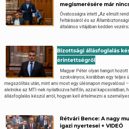
megismerésére már ninc
Óvatosságra intett „Az elmúlt ren
feltárásáról és az Állambiztonsági
általános vitájában kedden vezérs
Bizottsági állásfoglalás k
érintettségről
Magyar Péter olyan hangot hozott
szokványos; korábban egy teljes ü
megszólítás után, mint ami most egy ülésnapon megvalósul 
alelnöke az MTI-nek nyilatkozva hétfőn, azzal kapcsolatban,
állásfoglalás készül arról, hogyan kell értelmezni a személyes
Rétvári Bence: A nagy mu
igazi nyertesei + VIDEÓ