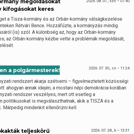
kormány megoldásokat
2026. 08. 01., szo – 07:40
y kifogásokat keres
éget a Tisza-kormány és az Orbán-kormány válságkezelése
pénteken Rétvári Bence. Hozzáfűzte, a kormányzás mindig
sáról (is) szól. A különbség az, hogy az Orbán-kormány
es; az Orbán-kormány kézbe vette a problémák megoldását,
elését.
2026. 07. 30., cs – 11:24
ben a polgármesterek!
nyzati rendszert akarja szétverni – figyelmeztetett közösségi
ott: ahogyan annak idején, a mostani népi demokrácia korában
nyzati rendszer veszélyes, mert ott esetleg a
 politikusokat is megválaszthatnak, akik a TISZA és a
 Márpedig mindenkit ellenőrizni kell.
ökakták teljeskörű
2026. 07. 28., k – 13:31