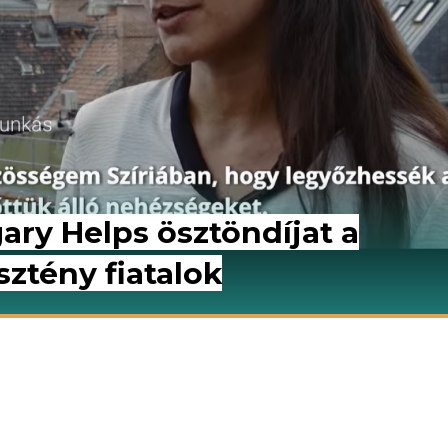
ry Helps ösztöndíjat a
ztény fiatalok