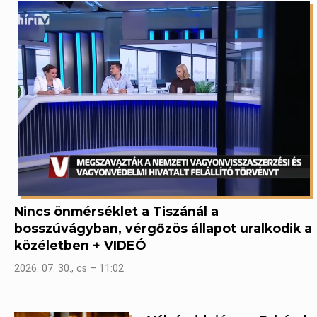
Nincs önmérséklet a Tiszánál a
bosszúvágyban, vérgőzös állapot uralkodik a
közéletben + VIDEÓ
2026. 07. 30., cs – 11:02