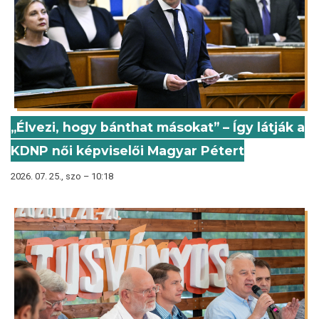
„Élvezi, hogy bánthat másokat” – Így látják a
KDNP női képviselői Magyar Pétert
2026. 07. 25., szo – 10:18