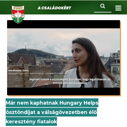
KDNP
Ugrás
Keresés
A családokért.
a
tartalomra
Már nem kaphatnak Hungary Helps
ösztöndíjat a válságövezetben élő
keresztény fiatalok