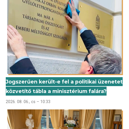
Jogszerűen került-e fel a politikai üzenetet
közvetítő tábla a minisztérium falára?
2026. 08. 06., cs – 10:33