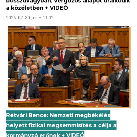
bosszúvágyban, vérgőzös állapot uralkodik
a közéletben + VIDEÓ
2026. 07. 30., cs – 11:02
Rétvári Bence: Nemzeti megbékélés
helyett fizikai megsemmisítés a célja a
kormányzó erőnek + VIDEÓ