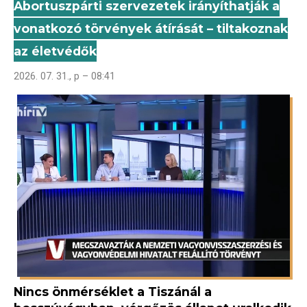
Abortuszpárti szervezetek irányíthatják a
vonatkozó törvények átírását – tiltakoznak
az életvédők
2026. 07. 31., p – 08:41
Nincs önmérséklet a Tiszánál a