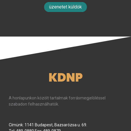
üzenetet küldök
KDNP
A honlapunkon közölt tartalmak forrásmegjelöléssel
szabadon felhasználhatók.
Címünk: 1141 Budapest, Bazsarózsa u. 69.