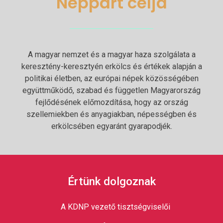
Néppárt célja
A magyar nemzet és a magyar haza szolgálata a
keresztény-keresztyén erkölcs és értékek alapján a
politikai életben, az európai népek közösségében
együttműködő, szabad és független Magyarország
fejlődésének előmozdítása, hogy az ország
szellemiekben és anyagiakban, népességben és
erkölcsében egyaránt gyarapodjék.
Értünk dolgoznak
A KDNP vezető tisztségviselői