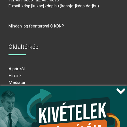
Tel: 489-0880 Fax: 489-0879
E-mail:
kdnp
[kukac]
kdnp
.
hu
(kdnp[at]kdnp[dot]hu)
Minden jog fenntartva! © KDNP
Oldaltérkép
A pártról
Híreink
Médiatár
Impresszum
Adatkezelési nyilatkozat
Átláthatósági nyilatkozat
Ugrás az oldal tetejére
Kövessen minket!