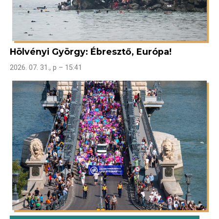
Hölvényi György: Ébresztő, Európa!
2026. 07. 31., p – 15:41