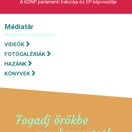
A KDNP parlamenti frakciója és EP képviselője
Médiatár
VIDEÓK
FOTÓGALÉRIÁK
HAZÁNK
KÖNYVEK
Fogadj örökbe