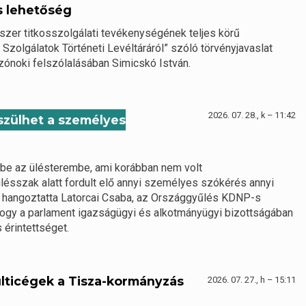
s lehetőség
dszer titkosszolgálati tevékenységének teljes körű
 Szolgálatok Történeti Levéltáráról” szóló törvényjavaslat
zónoki felszólalásában Simicskó István.
2026. 07. 28., k – 11:42
észülhet a személyes
 be az ülésterembe, ami korábban nem volt
lésszak alatt fordult elő annyi személyes szókérés annyi
– hangoztatta Latorcai Csaba, az Országgyűlés KDNP-s
 hogy a parlament igazságügyi és alkotmányügyi bizottságában
 érintettséget.
lticégek a Tisza-kormányzás
2026. 07. 27., h – 15:11