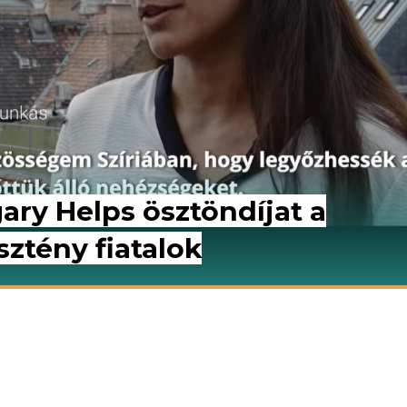
ry Helps ösztöndíjat a
ztény fiatalok