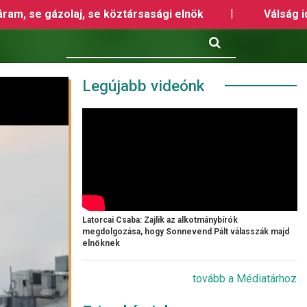
gi elnök
Válság idején az Orbán-kormány megol
Keresés
Legújabb videónk
Latorcai Csaba: Zajlik az alkotmánybírók
megdolgozása, hogy Sonnevend Pált válasszák majd
elnöknek
tovább a Médiatárhoz