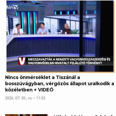
Nincs önmérséklet a Tiszánál a
bosszúvágyban, vérgőzös állapot uralkodik a
közéletben + VIDEÓ
2026. 07. 30., cs – 11:02