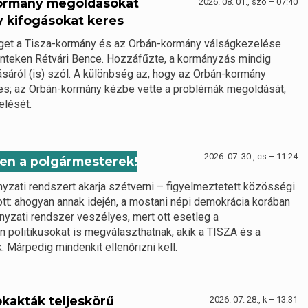
kormány megoldásokat
2026. 08. 01., szo – 07:40
y kifogásokat keres
éget a Tisza-kormány és az Orbán-kormány válságkezelése
pénteken Rétvári Bence. Hozzáfűzte, a kormányzás mindig
sáról (is) szól. A különbség az, hogy az Orbán-kormány
es; az Orbán-kormány kézbe vette a problémák megoldását,
elését.
2026. 07. 30., cs – 11:24
ben a polgármesterek!
nyzati rendszert akarja szétverni – figyelmeztetett közösségi
ott: ahogyan annak idején, a mostani népi demokrácia korában
nyzati rendszer veszélyes, mert ott esetleg a
 politikusokat is megválaszthatnak, akik a TISZA és a
 Márpedig mindenkit ellenőrizni kell.
ökakták teljeskörű
2026. 07. 28., k – 13:31