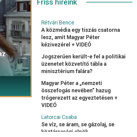
Friss híreink
Rétvári Bence
A közmédia egy tiszás csatorna
lesz, amit Magyar Péter
kézivezérel + VIDEÓ
Jogszerűen került-e fel a politikai
üzenetet közvetítő tábla a
minisztérium falára?
Magyar Péter a „nemzeti
összefogás nevében” hazug
trógerezett az egyeztetésen +
VIDEÓ
Latorcai Csaba
Se víz, se áram, se gázolaj, se
köztársasági elnök