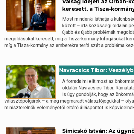
Válság idején az Orbán-
keresett, a Tisza-kormán
Most mindenki láthatja a különbs
között – írta közösségi oldalán 
újabb és újabb problémák megoldá
megoldásokat keresett, míg a Tisza-kormány kifogásokat ker
míg a Tisza-kormány az emberekre teríti szét a probléma kez
Navracsics Tibor: Veszély
A forradalmi elit most az önkormá
oldalán Navracsics Tibor. Rámutat
is úgy gondolják, hogy az önkormá
választópolgárok – a még megmaradt választójogukkal – olyan
miniszterelnök véleményétől eltérő álláspontot is képviselnek.
Simicskó István: Az ügyn