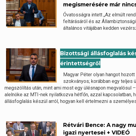
megismerésére már ninc
Óvatosságra intett „Az elmúlt ren
feltárásáról és az Állambiztonsági
általános vitájában kedden vezérs
Bizottsági állásfoglalás k
érintettségről
Magyar Péter olyan hangot hozott
szokványos; korábban egy teljes ü
megszólítás után, mint ami most egy ülésnapon megvalósul 
alelnöke az MTI-nek nyilatkozva hétfőn, azzal kapcsolatban,
állásfoglalás készül arról, hogyan kell értelmezni a személyes
Rétvári Bence: A nagy mu
igazi nyertesei + VIDEÓ