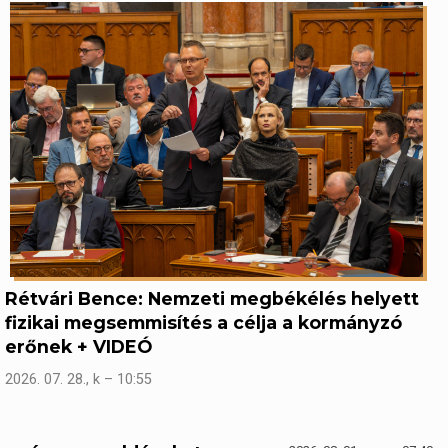
Rétvári Bence: Nemzeti megbékélés helyett
fizikai megsemmisítés a célja a kormányzó
erőnek + VIDEÓ
2026. 07. 28., k – 10:55