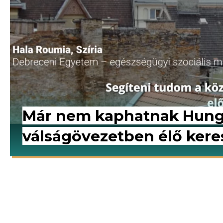
Már nem kaphatnak Hunga
válságövezetben élő keres