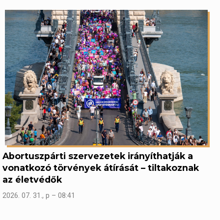
Abortuszpárti szervezetek irányíthatják a
vonatkozó törvények átírását – tiltakoznak
az életvédők
2026. 07. 31., p – 08:41