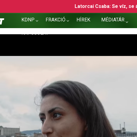
Latorcai Csaba: Se víz, se áram, se gázolaj, se köztársasá
KDNP
FRAKCIÓ
HÍREK
MÉDIATÁR
KAPCSOLAT