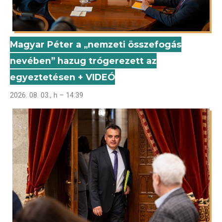
Magyar Péter a „nemzeti összefogás
nevében” hazug trógerezett az
egyeztetésen + VIDEÓ
2026. 08. 03., h – 14:39