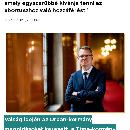
amely egyszerűbbé kívánja tenni az
abortuszhoz való hozzáférést”
2026. 08. 09., v – 08:30
Válság idején az Orbán-kormány
megoldásokat keresett, a Tisza-kormány