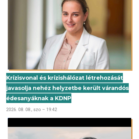
Krízisvonal és krízishálózat létrehozását
javasolja nehéz helyzetbe került várandós
édesanyáknak a KDNP
2026. 08. 08., szo – 19:42