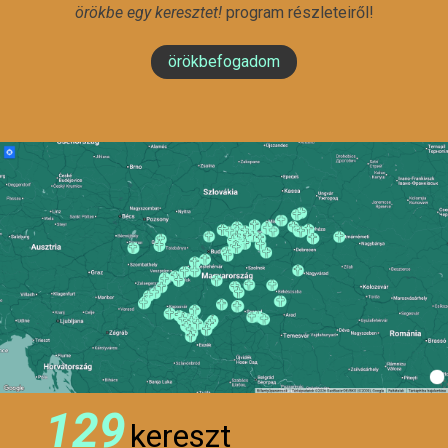
örökbe egy keresztet!
program részleteiről!
örökbefogadom
129
kereszt