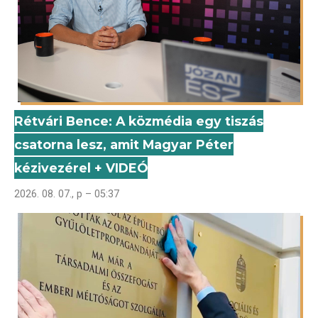
Rétvári Bence: A közmédia egy tiszás
csatorna lesz, amit Magyar Péter
kézivezérel + VIDEÓ
2026. 08. 07., p – 05:37