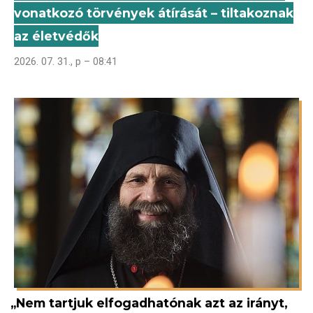
vonatkozó törvények átírását – tiltakoznak
az életvédők
2026. 07. 31., p – 08:41
„Nem tartjuk elfogadhatónak azt az irányt,