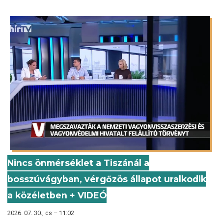
Nincs önmérséklet a Tiszánál a
bosszúvágyban, vérgőzös állapot uralkodik
a közéletben + VIDEÓ
2026. 07. 30., cs – 11:02