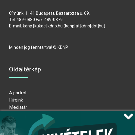
Címünk: 1141 Budapest, Bazsarózsa u. 69.
Tel: 489-0880 Fax: 489-0879
E-mail:
kdnp
[kukac]
kdnp
.
hu
(kdnp[at]kdnp[dot]hu)
Minden jog fenntartva! © KDNP
Oldaltérkép
A pártról
Híreink
Médiatár
Impresszum
Adatkezelési nyilatkozat
Átláthatósági nyilatkozat