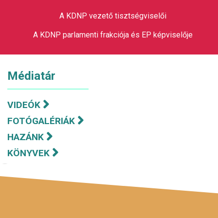
A KDNP vezető tisztségviselői
A KDNP parlamenti frakciója és EP képviselője
Médiatár
VIDEÓK
FOTÓGALÉRIÁK
HAZÁNK
KÖNYVEK