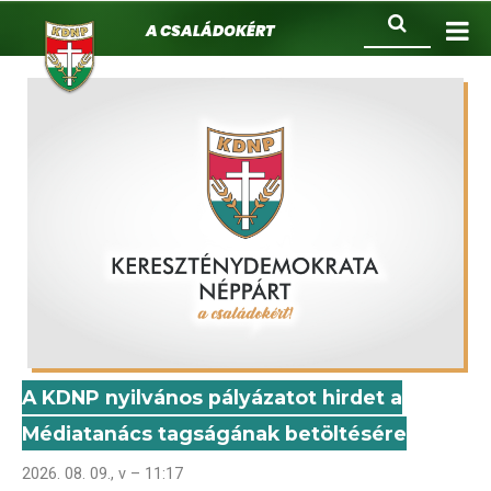
KDNP
Ugrás
Keresés
A családokért.
a
tartalomra
A KDNP nyilvános pályázatot hirdet a
Médiatanács tagságának betöltésére
2026. 08. 09., v – 11:17