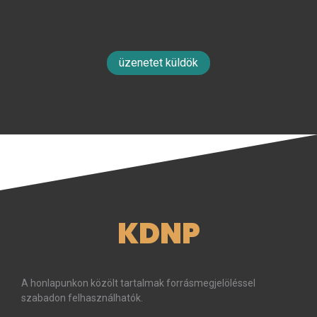
üzenetet küldök
KDNP
A honlapunkon közölt tartalmak forrásmegjelöléssel
szabadon felhasználhatók.