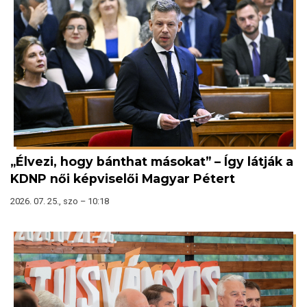
„Élvezi, hogy bánthat másokat” – Így látják a
KDNP női képviselői Magyar Pétert
2026. 07. 25., szo – 10:18