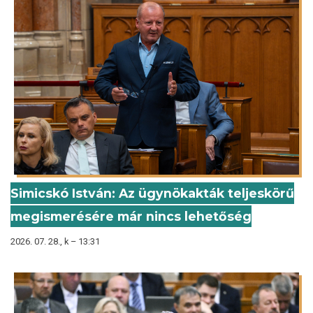
Simicskó István: Az ügynökakták teljeskörű
megismerésére már nincs lehetőség
2026. 07. 28., k – 13:31