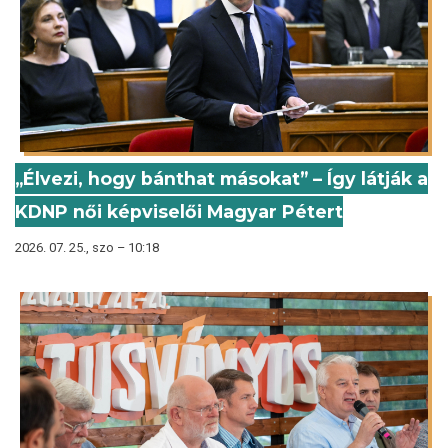
„Élvezi, hogy bánthat másokat” – Így látják a
KDNP női képviselői Magyar Pétert
2026. 07. 25., szo – 10:18