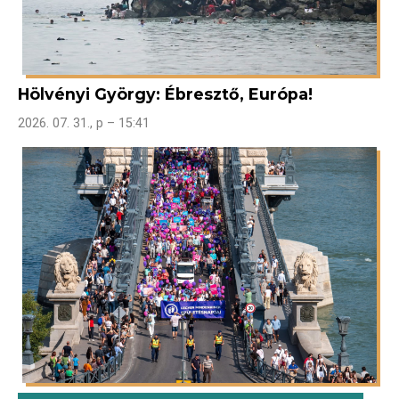
Hölvényi György: Ébresztő, Európa!
2026. 07. 31., p – 15:41