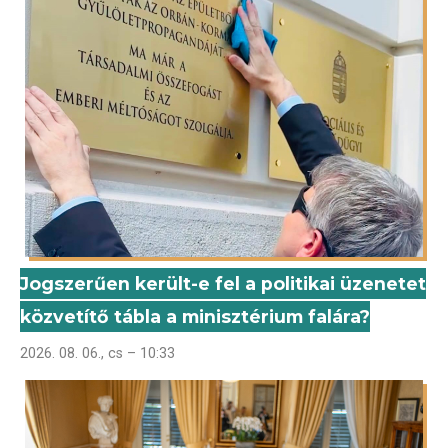
Jogszerűen került-e fel a politikai üzenetet
közvetítő tábla a minisztérium falára?
2026. 08. 06., cs – 10:33