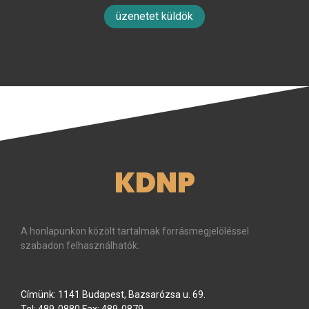
üzenetet küldök
KDNP
A honlapunkon közölt tartalmak forrásmegjelöléssel
szabadon felhasználhatók.
Címünk: 1141 Budapest, Bazsarózsa u. 69.