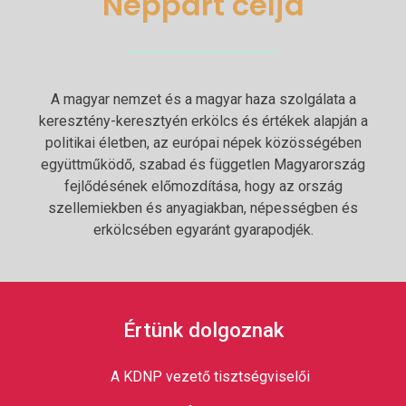
Néppárt célja
A magyar nemzet és a magyar haza szolgálata a
keresztény-keresztyén erkölcs és értékek alapján a
politikai életben, az európai népek közösségében
együttműködő, szabad és független Magyarország
fejlődésének előmozdítása, hogy az ország
szellemiekben és anyagiakban, népességben és
erkölcsében egyaránt gyarapodjék.
Értünk dolgoznak
A KDNP vezető tisztségviselői