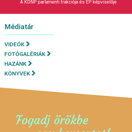
A KDNP parlamenti frakciója és EP képviselője
Médiatár
VIDEÓK
FOTÓGALÉRIÁK
HAZÁNK
KÖNYVEK
Fogadj örökbe