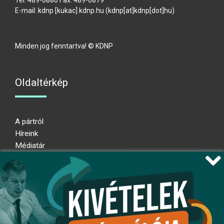
Tel: 489-0880 Fax: 489-0879
E-mail:
kdnp
[kukac]
kdnp
.
hu
(kdnp[at]kdnp[dot]hu)
Minden jog fenntartva! © KDNP
Oldaltérkép
A pártról
Híreink
Médiatár
Impresszum
Adatkezelési nyilatkozat
Átláthatósági nyilatkozat
Ugrás az oldal tetejére
Kövessen minket!