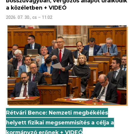
bosszúvágyban, vérgőzös állapot uralkodik
a közéletben + VIDEÓ
2026. 07. 30., cs – 11:02
Rétvári Bence: Nemzeti megbékélés
helyett fizikai megsemmisítés a célja a
kormányzó erőnek + VIDEÓ