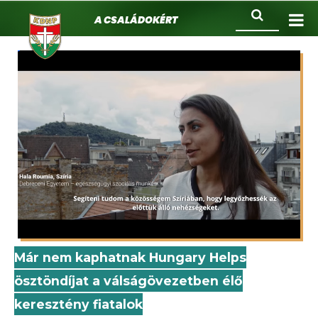
KDNP
Ugrás
Keresés
A családokért.
a
tartalomra
Már nem kaphatnak Hungary Helps
ösztöndíjat a válságövezetben élő
keresztény fiatalok