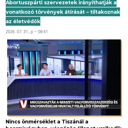
Abortuszpárti szervezetek irányíthatják a
vonatkozó törvények átírását – tiltakoznak
az életvédők
2026. 07. 31., p – 08:41
Nincs önmérséklet a Tiszánál a