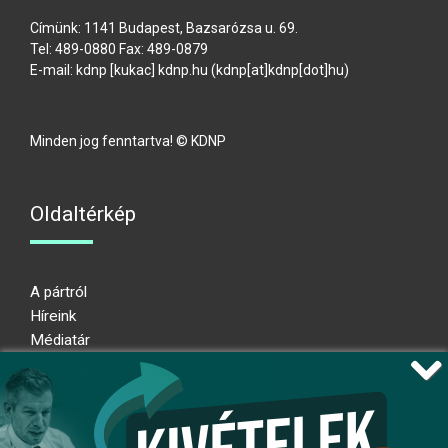
Címünk: 1141 Budapest, Bazsarózsa u. 69.
Tel: 489-0880 Fax: 489-0879
E-mail:
kdnp
[kukac]
kdnp
.
hu
(kdnp[at]kdnp[dot]hu)
Minden jog fenntartva! © KDNP
Oldaltérkép
A pártról
Híreink
Médiatár
Impresszum
Adatkezelési nyilatkozat
Átláthatósági nyilatkozat
Ugrás az oldal tetejére