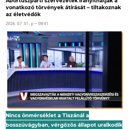
Abortuszpárti szervezetek irányíthatják a
vonatkozó törvények átírását – tiltakoznak
az életvédők
2026. 07. 31., p – 08:41
Nincs önmérséklet a Tiszánál a
bosszúvágyban, vérgőzös állapot uralkodik