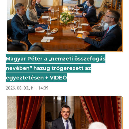
Magyar Péter a „nemzeti összefogás
nevében” hazug trógerezett az
egyeztetésen + VIDEÓ
2026. 08. 03., h – 14:39