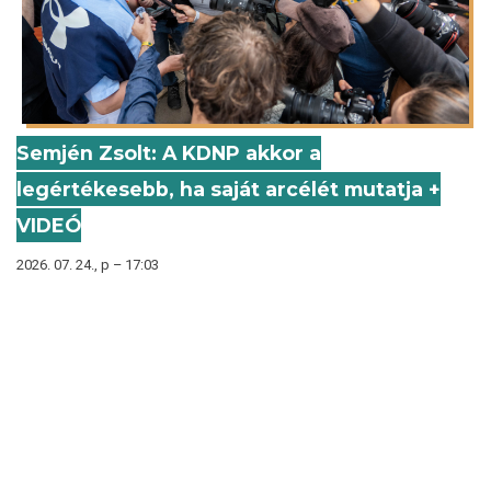
Semjén Zsolt: A KDNP akkor a
legértékesebb, ha saját arcélét mutatja +
VIDEÓ
2026. 07. 24., p – 17:03