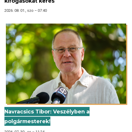
kifogásokat keres
2026. 08. 01., szo – 07:40
Navracsics Tibor: Veszélyben a
polgármesterek!
2026. 07. 30., cs – 11:24