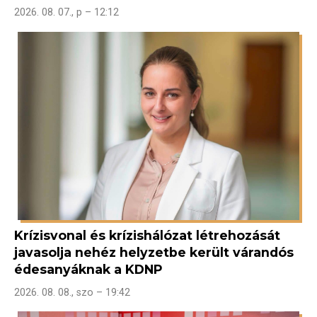
2026. 08. 07., p – 12:12
Krízisvonal és krízishálózat létrehozását
javasolja nehéz helyzetbe került várandós
édesanyáknak a KDNP
2026. 08. 08., szo – 19:42