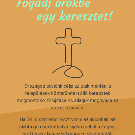
Fogadj örökbe
egy keresztet!
Országos akciónk célja az utak mentén, a
települések közterületein álló keresztek
megmentése, felújítása és állaguk megóvása az
utókor számára.
Ha Ön is szeretne részt venni az akcióban, az
alábbi gombra kattintva tájékozódhat a
Fogadj
örökbe egy keresztet!
program részleteiről!