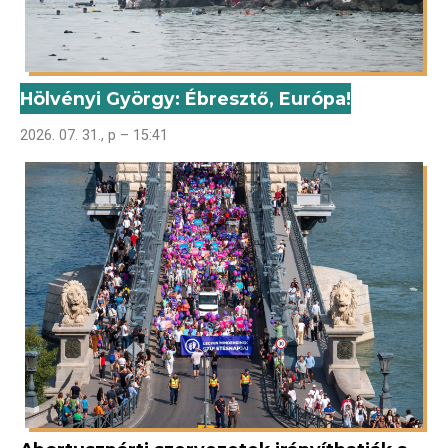
Hölvényi György: Ébresztő, Európa!
2026. 07. 31., p – 15:41