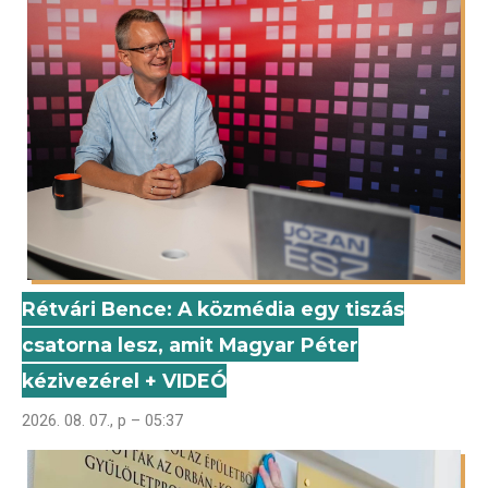
Rétvári Bence: A közmédia egy tiszás
csatorna lesz, amit Magyar Péter
kézivezérel + VIDEÓ
2026. 08. 07., p – 05:37