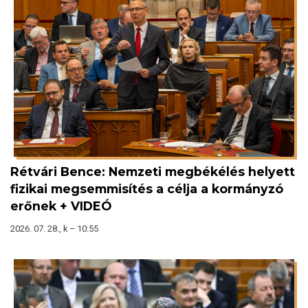
Rétvári Bence: Nemzeti megbékélés helyett
fizikai megsemmisítés a célja a kormányzó
erőnek + VIDEÓ
2026. 07. 28., k – 10:55