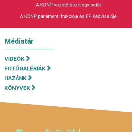
A KDNP vezető tisztségviselői
A KDNP parlamenti frakciója és EP képviselője
Médiatár
VIDEÓK
FOTÓGALÉRIÁK
HAZÁNK
KÖNYVEK