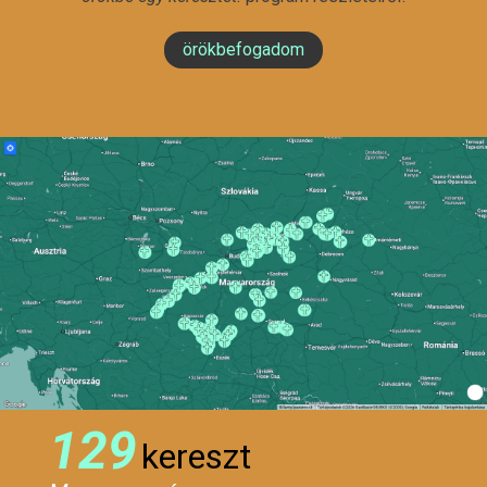
örökbefogadom
129
kereszt