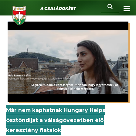
KDNP
Ugrás
Keresés
A családokért.
a
tartalomra
Már nem kaphatnak Hungary Helps
ösztöndíjat a válságövezetben élő
keresztény fiatalok