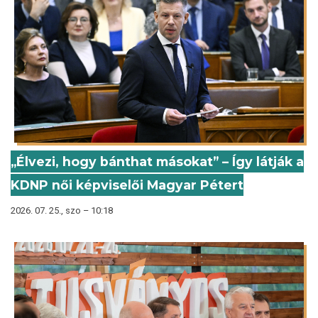
„Élvezi, hogy bánthat másokat” – Így látják a
KDNP női képviselői Magyar Pétert
2026. 07. 25., szo – 10:18