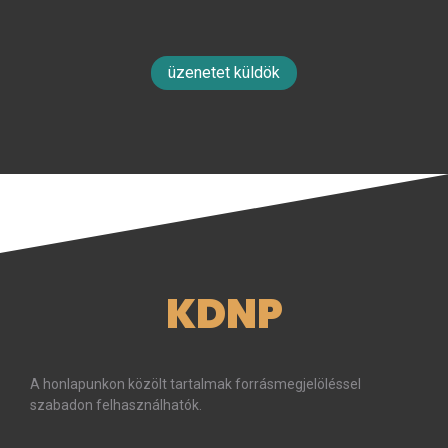
üzenetet küldök
KDNP
A honlapunkon közölt tartalmak forrásmegjelöléssel
szabadon felhasználhatók.