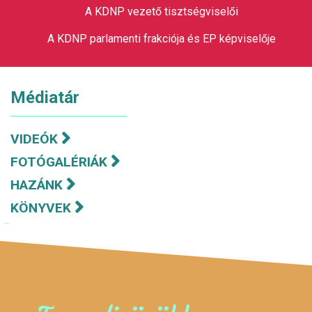
A KDNP vezető tisztségviselői
A KDNP parlamenti frakciója és EP képviselője
Médiatár
VIDEÓK
FOTÓGALÉRIÁK
HAZÁNK
KÖNYVEK