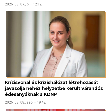
2026. 08. 07., p – 12:12
Krízisvonal és krízishálózat létrehozását
javasolja nehéz helyzetbe került várandós
édesanyáknak a KDNP
2026. 08. 08., szo – 19:42