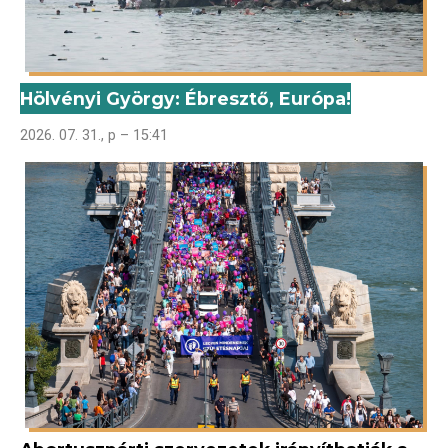
Hölvényi György: Ébresztő, Európa!
2026. 07. 31., p – 15:41