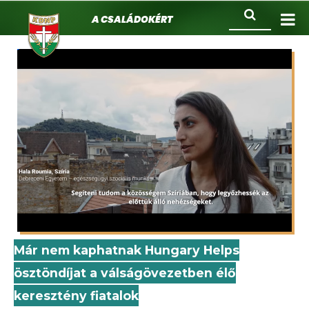
KDNP
Ugrás
Keresés
A családokért.
a
tartalomra
Már nem kaphatnak Hungary Helps
ösztöndíjat a válságövezetben élő
keresztény fiatalok