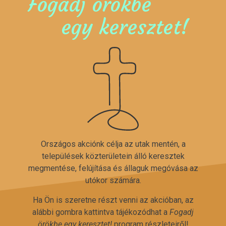
Fogadj örökbe
egy keresztet!
Országos akciónk célja az utak mentén, a
települések közterületein álló keresztek
megmentése, felújítása és állaguk megóvása az
utókor számára.
Ha Ön is szeretne részt venni az akcióban, az
alábbi gombra kattintva tájékozódhat a
Fogadj
örökbe egy keresztet!
program részleteiről!