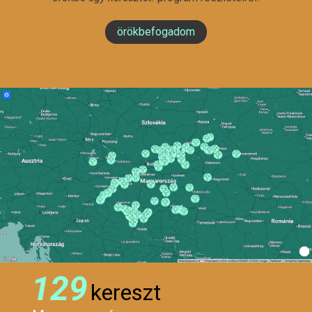
örökbefogadom
129
kereszt