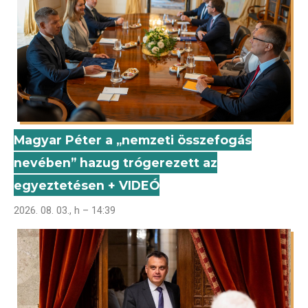
Magyar Péter a „nemzeti összefogás
nevében” hazug trógerezett az
egyeztetésen + VIDEÓ
2026. 08. 03., h – 14:39