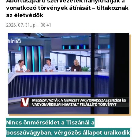
Abortuszpárti szervezetek irányíthatják a
vonatkozó törvények átírását – tiltakoznak
az életvédők
2026. 07. 31., p – 08:41
Nincs önmérséklet a Tiszánál a
bosszúvágyban, vérgőzös állapot uralkodik