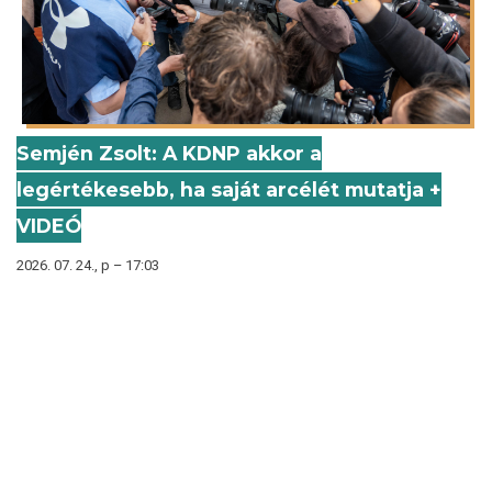
Semjén Zsolt: A KDNP akkor a
legértékesebb, ha saját arcélét mutatja +
VIDEÓ
2026. 07. 24., p – 17:03