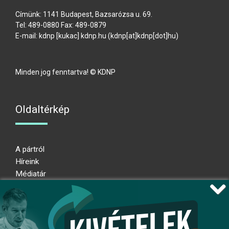
Címünk: 1141 Budapest, Bazsarózsa u. 69.
Tel: 489-0880 Fax: 489-0879
E-mail:
kdnp
[kukac]
kdnp
.
hu
(kdnp[at]kdnp[dot]hu)
Minden jog fenntartva! © KDNP
Oldaltérkép
A pártról
Híreink
Médiatár
Impresszum
Adatkezelési nyilatkozat
Átláthatósági nyilatkozat
Ugrás az oldal tetejére