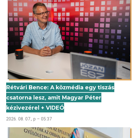
Rétvári Bence: A közmédia egy tiszás
csatorna lesz, amit Magyar Péter
kézivezérel + VIDEÓ
2026. 08. 07., p – 05:37