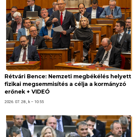
Rétvári Bence: Nemzeti megbékélés helyett
fizikai megsemmisítés a célja a kormányzó
erőnek + VIDEÓ
2026. 07. 28., k – 10:55