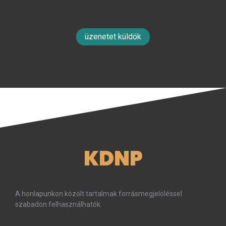
üzenetet küldök
KDNP
A honlapunkon közölt tartalmak forrásmegjelöléssel
szabadon felhasználhatók.