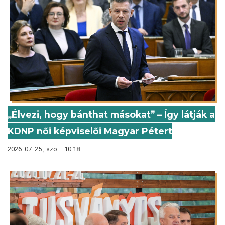
„Élvezi, hogy bánthat másokat” – Így látják a
KDNP női képviselői Magyar Pétert
2026. 07. 25., szo – 10:18