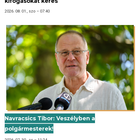
kifogásokat keres
2026. 08. 01., szo – 07:40
Navracsics Tibor: Veszélyben a
polgármesterek!
2026. 07. 30., cs – 11:24