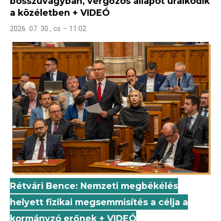
bosszúvágyban, vérgőzös állapot uralkodik
a közéletben + VIDEÓ
2026. 07. 30., cs – 11:02
Rétvári Bence: Nemzeti megbékélés
helyett fizikai megsemmisítés a célja a
kormányzó erőnek + VIDEÓ