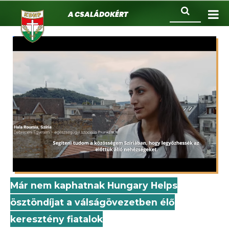
KDNP
Ugrás
Keresés
A családokért.
a
tartalomra
Már nem kaphatnak Hungary Helps
ösztöndíjat a válságövezetben élő
keresztény fiatalok