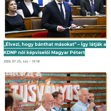
„Élvezi, hogy bánthat másokat” – Így látják a
KDNP női képviselői Magyar Pétert
2026. 07. 25., szo – 10:18