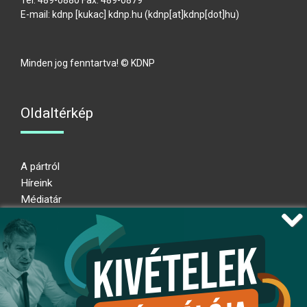
Tel: 489-0880 Fax: 489-0879
E-mail:
kdnp
[kukac]
kdnp
.
hu
(kdnp[at]kdnp[dot]hu)
Minden jog fenntartva! © KDNP
Oldaltérkép
A pártról
Híreink
Médiatár
Impresszum
Adatkezelési nyilatkozat
Átláthatósági nyilatkozat
Ugrás az oldal tetejére
Kövessen minket!