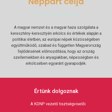
Néppárt célja
A magyar nemzet és a magyar haza szolgálata a
keresztény-keresztyén erkölcs és értékek alapján a
politikai életben, az európai népek közösségében
együttműködő, szabad és független Magyarország
fejlődésének előmozdítása, hogy az ország
szellemiekben és anyagiakban, népességben és
erkölcsében egyaránt gyarapodjék.
Értünk dolgoznak
A KDNP vezető tisztségviselői