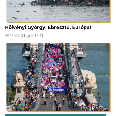
Hölvényi György: Ébresztő, Európa!
2026. 07. 31., p – 15:41