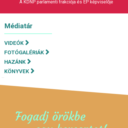
A KDNP parlamenti frakciója és EP képviselője
Médiatár
VIDEÓK
FOTÓGALÉRIÁK
HAZÁNK
KÖNYVEK
Fogadj örökbe