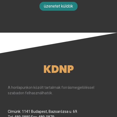
üzenetet küldök
KDNP
A honlapunkon közölt tartalmak forrásmegjelöléssel
szabadon felhasználhatók.
Címünk: 1141 Budapest, Bazsarózsa u. 69.