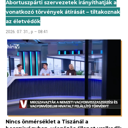
Abortuszpárti szervezetek irányíthatják a
vonatkozó törvények átírását – tiltakoznak
az életvédők
2026. 07. 31., p – 08:41
Nincs önmérséklet a Tiszánál a