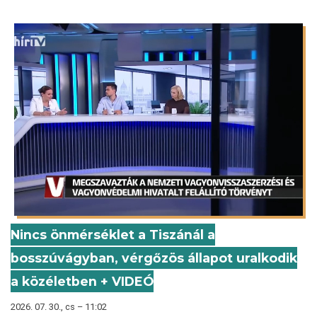
Nincs önmérséklet a Tiszánál a
bosszúvágyban, vérgőzös állapot uralkodik
a közéletben + VIDEÓ
2026. 07. 30., cs – 11:02