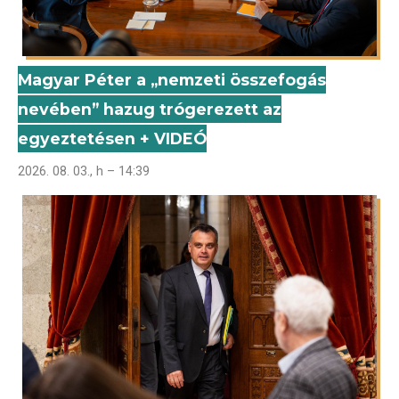
Magyar Péter a „nemzeti összefogás
nevében” hazug trógerezett az
egyeztetésen + VIDEÓ
2026. 08. 03., h – 14:39