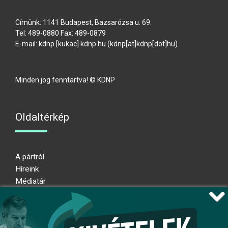
Címünk: 1141 Budapest, Bazsarózsa u. 69.
Tel: 489-0880 Fax: 489-0879
E-mail:
kdnp
[kukac]
kdnp
.
hu
(kdnp[at]kdnp[dot]hu)
Minden jog fenntartva! © KDNP
Oldaltérkép
A pártról
Híreink
Médiatár
Impresszum
Adatkezelési nyilatkozat
Átláthatósági nyilatkozat