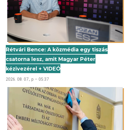
Rétvári Bence: A közmédia egy tiszás
csatorna lesz, amit Magyar Péter
kézivezérel + VIDEÓ
2026. 08. 07., p – 05:37