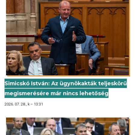
Simicskó István: Az ügynökakták teljeskörű
megismerésére már nincs lehetőség
2026. 07. 28., k – 13:31