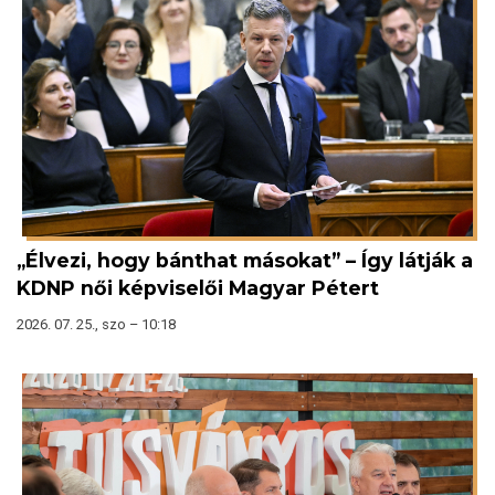
„Élvezi, hogy bánthat másokat” – Így látják a
KDNP női képviselői Magyar Pétert
2026. 07. 25., szo – 10:18