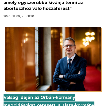
amely egyszerűbbé kívánja tenni az
abortuszhoz való hozzáférést”
2026. 08. 09., v – 08:30
Válság idején az Orbán-kormány
megoldásokat keresett, a Tisza-kormány