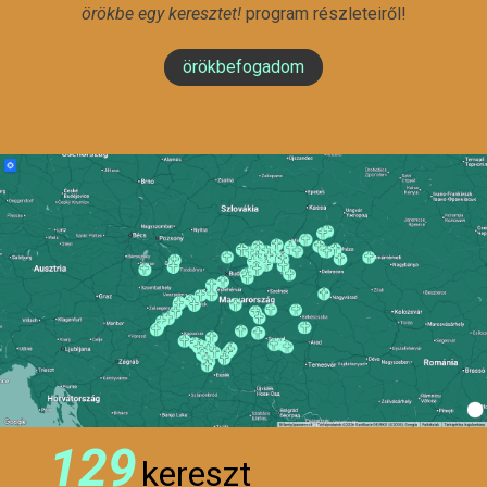
örökbe egy keresztet!
program részleteiről!
örökbefogadom
129
kereszt