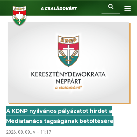
KDNP
Ugrás
Keresés
A családokért.
a
tartalomra
A KDNP nyilvános pályázatot hirdet a
Médiatanács tagságának betöltésére
2026. 08. 09., v – 11:17