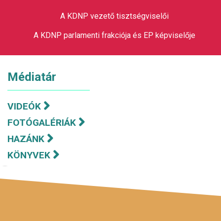
A KDNP vezető tisztségviselői
A KDNP parlamenti frakciója és EP képviselője
Médiatár
VIDEÓK
FOTÓGALÉRIÁK
HAZÁNK
KÖNYVEK