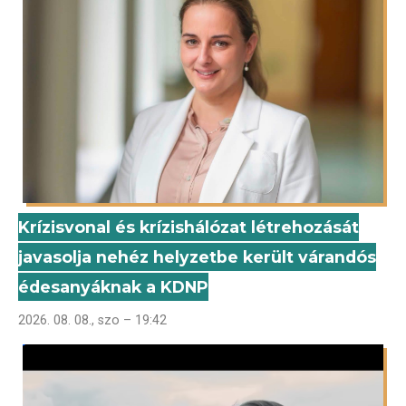
Krízisvonal és krízishálózat létrehozását
javasolja nehéz helyzetbe került várandós
édesanyáknak a KDNP
2026. 08. 08., szo – 19:42