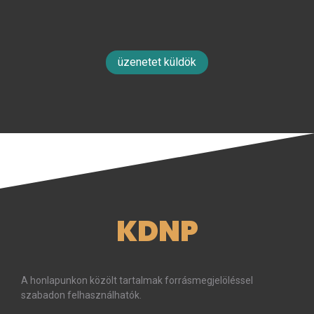
üzenetet küldök
KDNP
A honlapunkon közölt tartalmak forrásmegjelöléssel
szabadon felhasználhatók.