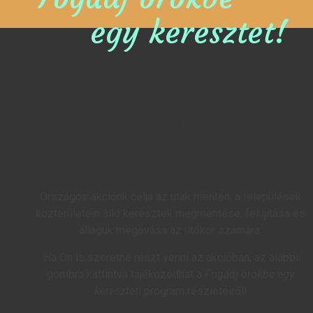
egy keresztet!
Országos akciónk célja az utak mentén, a települések
közterületein álló keresztek megmentése, felújítása és
állaguk megóvása az utókor számára.
Ha Ön is szeretne részt venni az akcióban, az alábbi
gombra kattintva tájékozódhat a
Fogadj örökbe egy
keresztet!
program részleteiről!