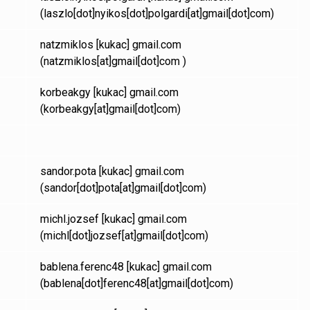
(laszlo[dot]nyikos[dot]polgardi[at]gmail[dot]com)
natzmiklos
[kukac]
gmail.com
(natzmiklos[at]gmail[dot]com )
korbeakgy
[kukac]
gmail.com
(korbeakgy[at]gmail[dot]com)
sandor.pota
[kukac]
gmail.com
(sandor[dot]pota[at]gmail[dot]com)
michl.jozsef
[kukac]
gmail.com
(michl[dot]jozsef[at]gmail[dot]com)
bablena.ferenc48
[kukac]
gmail.com
(bablena[dot]ferenc48[at]gmail[dot]com)