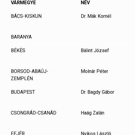
VÁRMEGYE
NÉV
BÁCS-KISKUN
Dr. Mák Kornél
BARANYA
BÉKÉS
Bálint József
BORSOD-ABAÚJ-
Molnár Péter
ZEMPLÉN
BUDAPEST
Dr. Bagdy Gábor
CSONGRÁD-CSANÁD
Haág Zalán
FEJÉR
Nyikos László