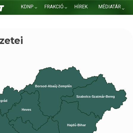
KDNP
FRAKCIÓ
HÍREK
MÉDIATÁR
KAPCSOLAT
zetei
Borsod-Abaúj-Zemplén
Szabolcs-Szatmár-Bereg
grád
Heves
Hajdú-Bihar