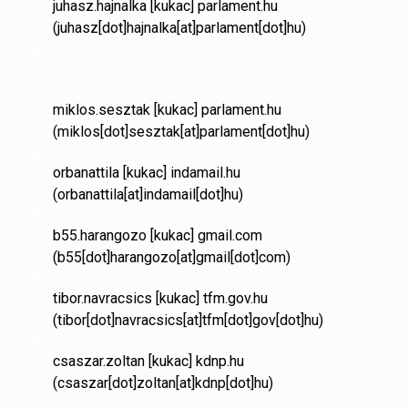
juhasz.hajnalka
[kukac]
parlament.hu
(juhasz[dot]hajnalka[at]parlament[dot]hu)
miklos.sesztak
[kukac]
parlament.hu
(miklos[dot]sesztak[at]parlament[dot]hu)
orbanattila
[kukac]
indamail.hu
(orbanattila[at]indamail[dot]hu)
b55.harangozo
[kukac]
gmail.com
(b55[dot]harangozo[at]gmail[dot]com)
tibor.navracsics
[kukac]
tfm.gov.hu
(tibor[dot]navracsics[at]tfm[dot]gov[dot]hu)
csaszar.zoltan
[kukac]
kdnp.hu
(csaszar[dot]zoltan[at]kdnp[dot]hu)