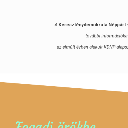
A
Kereszténydemokrata Néppárt
további információka
az elmúlt évben alakult KDNP-alapsz
Fogadj örökbe