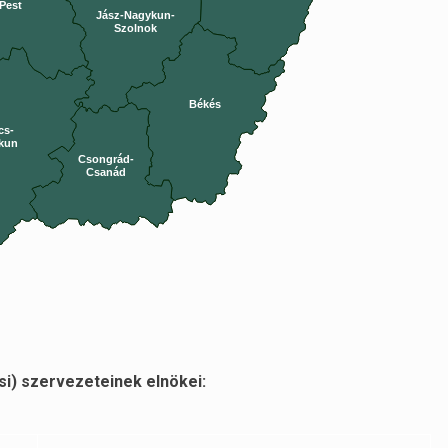
Pest
Jász-Nagykun-
Szolnok
Békés
cs-
kun
Csongrád-
Csanád
i) szervezeteinek elnökei: