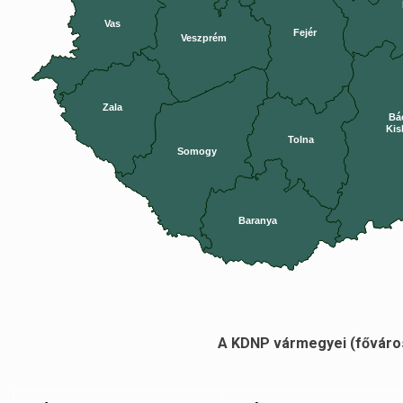
Vas
Fejér
Veszprém
Zala
Bá
Kis
Tolna
Somogy
Baranya
A KDNP vármegyei (főváros