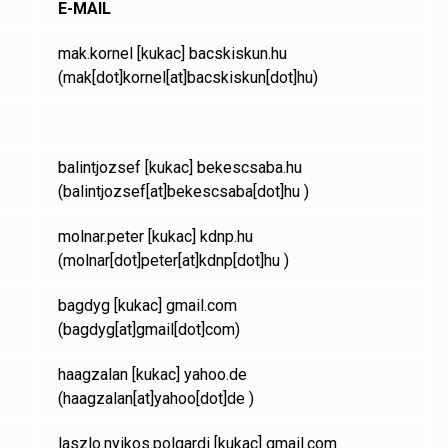
E-MAIL
mak.kornel
[kukac]
bacskiskun.hu
(mak[dot]kornel[at]bacskiskun[dot]hu)
balintjozsef
[kukac]
bekescsaba.hu
(balintjozsef[at]bekescsaba[dot]hu )
molnar.peter
[kukac]
kdnp.hu
(molnar[dot]peter[at]kdnp[dot]hu )
bagdyg
[kukac]
gmail.com
(bagdyg[at]gmail[dot]com)
haagzalan
[kukac]
yahoo.de
(haagzalan[at]yahoo[dot]de )
laszlo.nyikos.polgardi
[kukac]
gmail.com