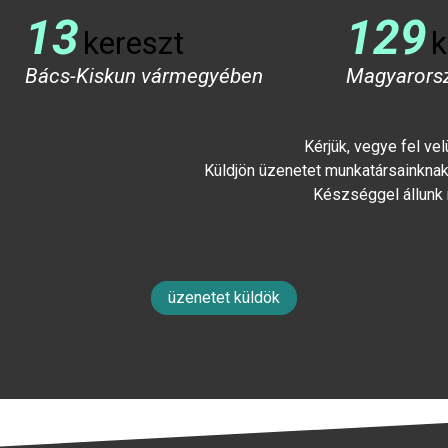
13
129
kereszt
k
Bács-Kiskun vármegyében
Magyarors
Kérjük, vegye fel ve
Küldjön üzenetet munkatársainknak 
Készséggel állunk
üzenetet küldök