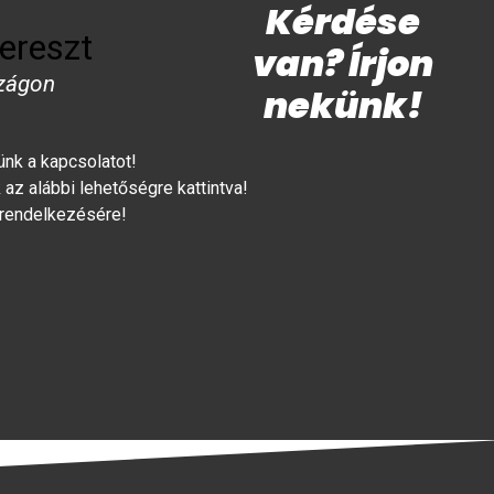
Kérdése
ereszt
van? Írjon
zágon
nekünk!
lünk a kapcsolatot!
az alábbi lehetőségre kattintva!
 rendelkezésére!