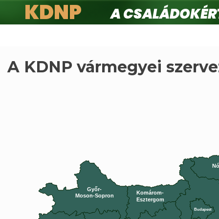
KDNP
A családokért.
Ugrás
a
tartalomra
A KDNP vármegyei szerve
Nó
Győr-
Komárom-
Moson-Sopron
Esztergom
Budapest