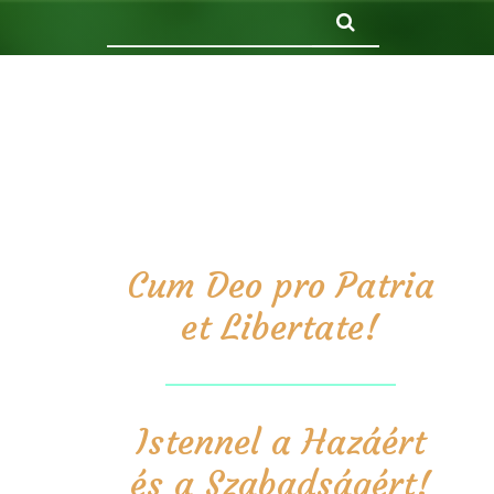
Keresés
Cum Deo pro Patria
et Libertate!
Istennel a Hazáért
és a Szabadságért!