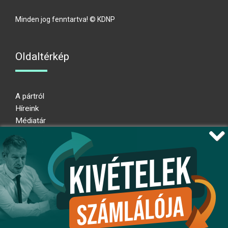
Minden jog fenntartva! © KDNP
Oldaltérkép
A pártról
Híreink
Médiatár
Impresszum
Adatkezelési nyilatkozat
Átláthatósági nyilatkozat
Ugrás az oldal tetejére
Kövessen minket!