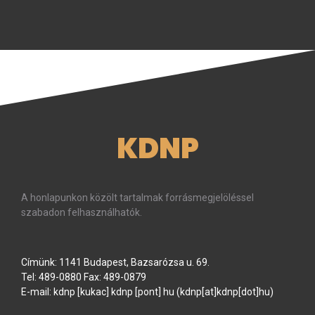
KDNP
A honlapunkon közölt tartalmak forrásmegjelöléssel
szabadon felhasználhatók.
Címünk: 1141 Budapest, Bazsarózsa u. 69.
Tel: 489-0880 Fax: 489-0879
E-mail:
kdnp
[kukac]
kdnp
[pont]
hu
(kdnp[at]kdnp[dot]hu)