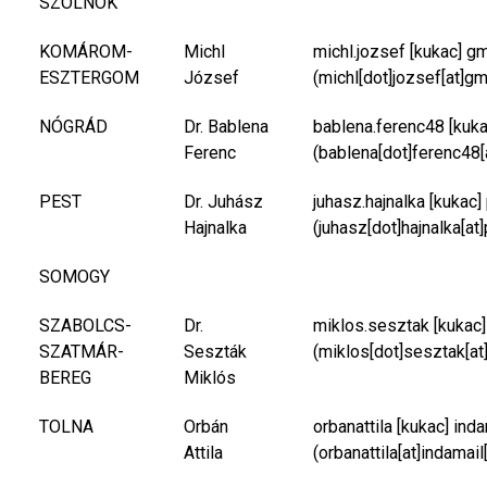
SZOLNOK
KOMÁROM-
Michl
michl.jozsef
[kukac]
gm
ESZTERGOM
József
(michl[dot]jozsef[at]gm
NÓGRÁD
Dr. Bablena
bablena.ferenc48
[kuk
Ferenc
(bablena[dot]ferenc48[
PEST
Dr. Juhász
juhasz.hajnalka
[kukac]
Hajnalka
(juhasz[dot]hajnalka[at
SOMOGY
SZABOLCS-
Dr.
miklos.sesztak
[kukac
SZATMÁR-
Seszták
(miklos[dot]sesztak[at
BEREG
Miklós
TOLNA
Orbán
orbanattila
[kukac]
inda
Attila
(orbanattila[at]indamail