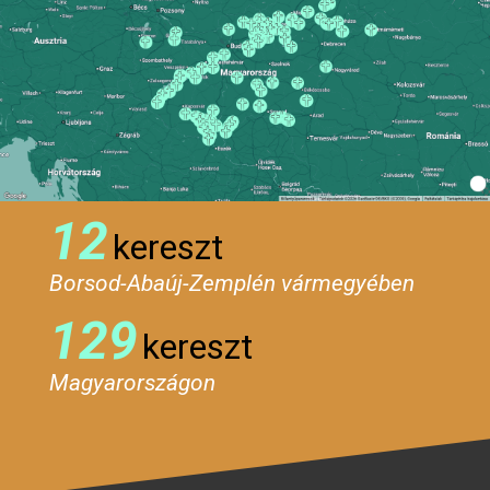
12
kereszt
Borsod-Abaúj-Zemplén vármegyében
129
kereszt
Magyarországon