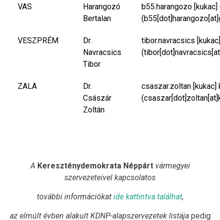
VAS
Harangozó
b55.harangozo
[kukac]
Bertalan
(b55[dot]harangozo[at]
VESZPRÉM
Dr.
tibor.navracsics
[kukac
Navracsics
(tibor[dot]navracsics[a
Tibor
ZALA
Dr.
csaszar.zoltan
[kukac]
Császár
(csaszar[dot]zoltan[at]
Zoltán
A
Kereszténydemokrata Néppárt
vármegyei
szervezeteivel kapcsolatos
további információkat
ide kattintva találhat
,
az elmúlt évben alakult KDNP-alapszervezetek listája
pedig