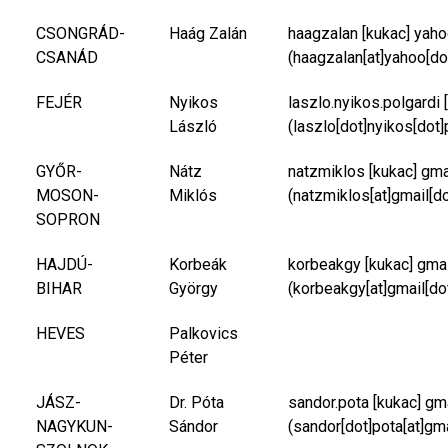
CSONGRÁD-
Haág Zalán
haagzalan
[kukac]
yaho
CSANÁD
(haagzalan[at]yahoo[do
FEJÉR
Nyikos
laszlo.nyikos.polgardi
[
László
(laszlo[dot]nyikos[dot]
GYŐR-
Nátz
natzmiklos
[kukac]
gma
MOSON-
Miklós
(natzmiklos[at]gmail[d
SOPRON
HAJDÚ-
Korbeák
korbeakgy
[kukac]
gma
BIHAR
György
(korbeakgy[at]gmail[do
HEVES
Palkovics
Péter
JÁSZ-
Dr. Póta
sandor.pota
[kukac]
gm
NAGYKUN-
Sándor
(sandor[dot]pota[at]gm