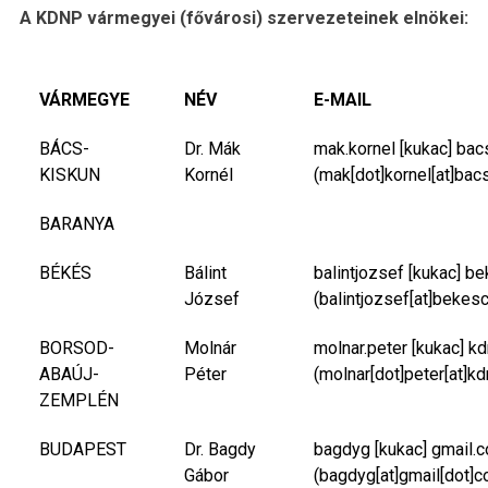
A KDNP vármegyei (fővárosi) szervezeteinek elnökei:
VÁRMEGYE
NÉV
E-MAIL
BÁCS-
Dr. Mák
mak.kornel
[kukac]
bac
KISKUN
Kornél
(mak[dot]kornel[at]bac
BARANYA
BÉKÉS
Bálint
balintjozsef
[kukac]
be
József
(balintjozsef[at]bekes
BORSOD-
Molnár
molnar.peter
[kukac]
kd
ABAÚJ-
Péter
(molnar[dot]peter[at]kd
ZEMPLÉN
BUDAPEST
Dr. Bagdy
bagdyg
[kukac]
gmail.
Gábor
(bagdyg[at]gmail[dot]