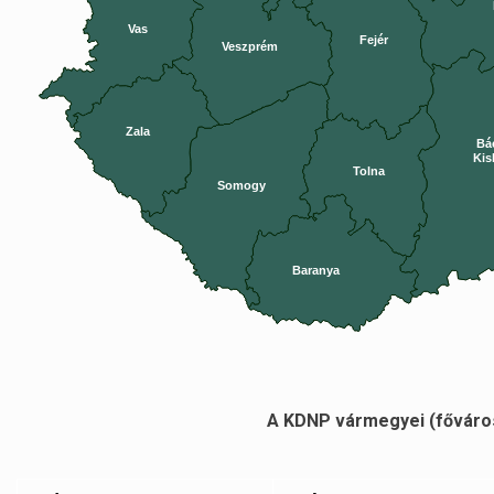
Vas
Fejér
Veszprém
Zala
Bá
Kis
Tolna
Somogy
Baranya
A KDNP vármegyei (főváros