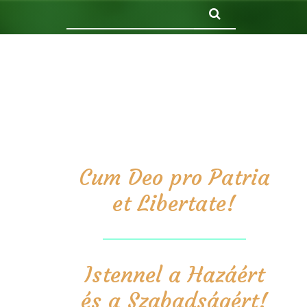
Keresés
Cum Deo pro Patria
et Libertate!
Istennel a Hazáért
és a Szabadságért!