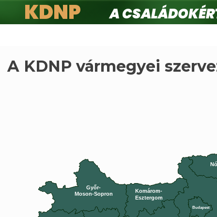
KDNP
A családokért.
Ugrás
a
tartalomra
A KDNP vármegyei szerve
Nó
Győr-
Komárom-
Moson-Sopron
Esztergom
Budapest