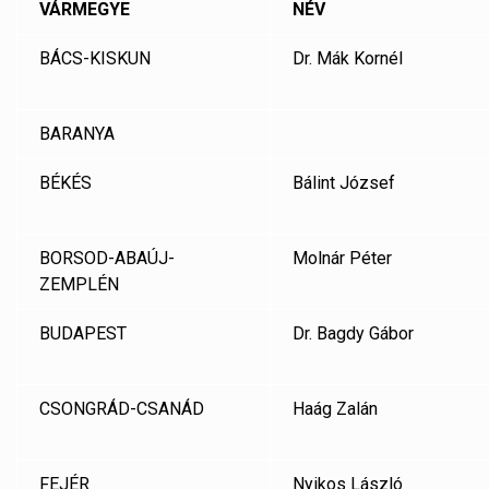
VÁRMEGYE
NÉV
BÁCS-KISKUN
Dr. Mák Kornél
BARANYA
BÉKÉS
Bálint József
BORSOD-ABAÚJ-
Molnár Péter
ZEMPLÉN
BUDAPEST
Dr. Bagdy Gábor
CSONGRÁD-CSANÁD
Haág Zalán
FEJÉR
Nyikos László