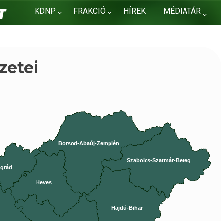
KDNP
FRAKCIÓ
HÍREK
MÉDIATÁR
KAPCSOLAT
zetei
Borsod-Abaúj-Zemplén
Szabolcs-Szatmár-Bereg
grád
Heves
Hajdú-Bihar