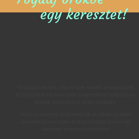
egy keresztet!
Országos akciónk célja az utak mentén, a települések
közterületein álló keresztek megmentése, felújítása és
állaguk megóvása az utókor számára.
Ha Ön is szeretne részt venni az akcióban, az alábbi
gombra kattintva tájékozódhat a
Fogadj örökbe egy
keresztet!
program részleteiről!