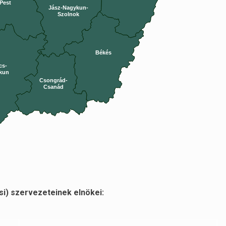
Pest
Jász-Nagykun-
Szolnok
Békés
cs-
kun
Csongrád-
Csanád
i) szervezeteinek elnökei: