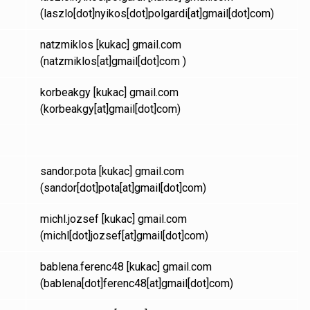
(laszlo[dot]nyikos[dot]polgardi[at]gmail[dot]com)
natzmiklos
[kukac]
gmail.com
(natzmiklos[at]gmail[dot]com )
korbeakgy
[kukac]
gmail.com
(korbeakgy[at]gmail[dot]com)
sandor.pota
[kukac]
gmail.com
(sandor[dot]pota[at]gmail[dot]com)
michl.jozsef
[kukac]
gmail.com
(michl[dot]jozsef[at]gmail[dot]com)
bablena.ferenc48
[kukac]
gmail.com
(bablena[dot]ferenc48[at]gmail[dot]com)