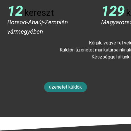
12
129
kereszt
k
Borsod-Abaúj-Zemplén
Magyarors
vármegyében
Kérjük, vegye fel ve
Küldjön üzenetet munkatársainknak 
Készséggel állunk
üzenetet küldök