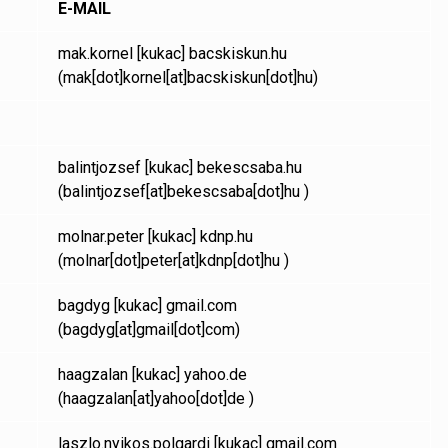
E-MAIL
mak.kornel
[kukac]
bacskiskun.hu
(mak[dot]kornel[at]bacskiskun[dot]hu)
balintjozsef
[kukac]
bekescsaba.hu
(balintjozsef[at]bekescsaba[dot]hu )
molnar.peter
[kukac]
kdnp.hu
(molnar[dot]peter[at]kdnp[dot]hu )
bagdyg
[kukac]
gmail.com
(bagdyg[at]gmail[dot]com)
haagzalan
[kukac]
yahoo.de
(haagzalan[at]yahoo[dot]de )
laszlo.nyikos.polgardi
[kukac]
gmail.com