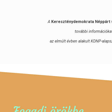
A
Kereszténydemokrata Néppárt
további információka
az elmúlt évben alakult KDNP-alapsz
Fogadj örökbe