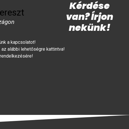
Kérdése
ereszt
van? Írjon
zágon
nekünk!
lünk a kapcsolatot!
az alábbi lehetőségre kattintva!
 rendelkezésére!