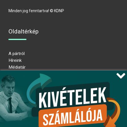
Minden jog fenntartva! © KDNP
Oldaltérkép
A pártról
Híreink
Médiatár
Impresszum
Adatkezelési nyilatkozat
Átláthatósági nyilatkozat
Ugrás az oldal tetejére
Kövessen minket!