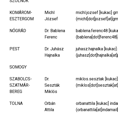
SZOLNOK
KOMÁROM-
Michl
michl.jozsef
[kukac]
gm
ESZTERGOM
József
(michl[dot]jozsef[at]gm
NÓGRÁD
Dr. Bablena
bablena.ferenc48
[kuk
Ferenc
(bablena[dot]ferenc48[
PEST
Dr. Juhász
juhasz.hajnalka
[kukac]
Hajnalka
(juhasz[dot]hajnalka[at
SOMOGY
SZABOLCS-
Dr.
miklos.sesztak
[kukac
SZATMÁR-
Seszták
(miklos[dot]sesztak[at
BEREG
Miklós
TOLNA
Orbán
orbanattila
[kukac]
inda
Attila
(orbanattila[at]indamail