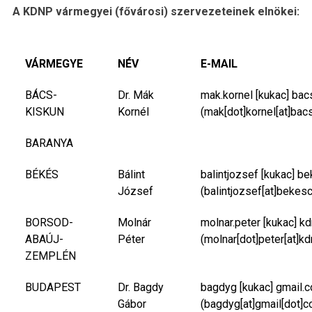
A KDNP vármegyei (fővárosi) szervezeteinek elnökei:
VÁRMEGYE
NÉV
E-MAIL
BÁCS-
Dr. Mák
mak.kornel
[kukac]
bac
KISKUN
Kornél
(mak[dot]kornel[at]bac
BARANYA
BÉKÉS
Bálint
balintjozsef
[kukac]
be
József
(balintjozsef[at]bekes
BORSOD-
Molnár
molnar.peter
[kukac]
kd
ABAÚJ-
Péter
(molnar[dot]peter[at]kd
ZEMPLÉN
BUDAPEST
Dr. Bagdy
bagdyg
[kukac]
gmail.
Gábor
(bagdyg[at]gmail[dot]