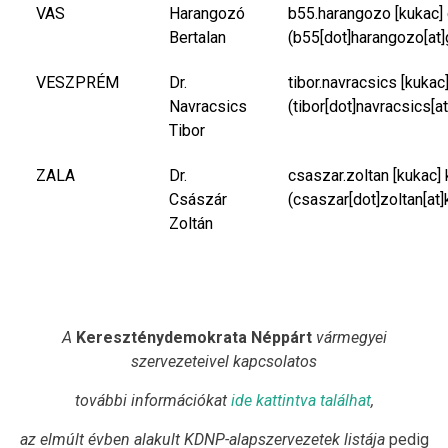
VAS
Harangozó
b55.harangozo
[kukac]
Bertalan
(b55[dot]harangozo[at]
VESZPRÉM
Dr.
tibor.navracsics
[kukac
Navracsics
(tibor[dot]navracsics[a
Tibor
ZALA
Dr.
csaszar.zoltan
[kukac]
Császár
(csaszar[dot]zoltan[at]
Zoltán
A
Kereszténydemokrata Néppárt
vármegyei
szervezeteivel kapcsolatos
további információkat
ide kattintva találhat
,
az elmúlt évben alakult KDNP-alapszervezetek listája
pedig