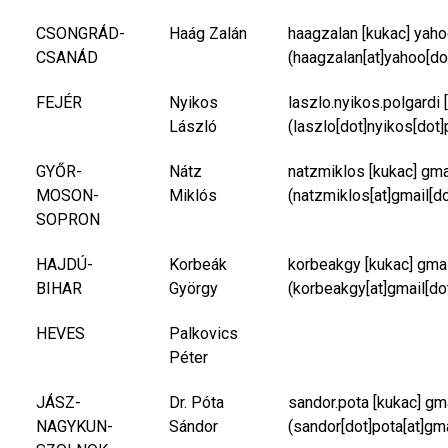
CSONGRÁD-
Haág Zalán
haagzalan
[kukac]
yaho
CSANÁD
(haagzalan[at]yahoo[do
FEJÉR
Nyikos
laszlo.nyikos.polgardi
[
László
(laszlo[dot]nyikos[dot]
GYŐR-
Nátz
natzmiklos
[kukac]
gma
MOSON-
Miklós
(natzmiklos[at]gmail[d
SOPRON
HAJDÚ-
Korbeák
korbeakgy
[kukac]
gma
BIHAR
György
(korbeakgy[at]gmail[do
HEVES
Palkovics
Péter
JÁSZ-
Dr. Póta
sandor.pota
[kukac]
gm
NAGYKUN-
Sándor
(sandor[dot]pota[at]gm