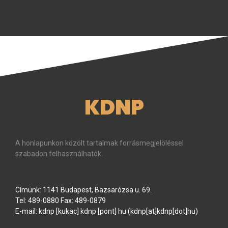
KDNP
A honlapunkon közölt tartalmak forrásmegjelöléssel
szabadon felhasználhatók.
Címünk: 1141 Budapest, Bazsarózsa u. 69.
Tel: 489-0880 Fax: 489-0879
E-mail:
kdnp
[kukac]
kdnp
[pont]
hu
(kdnp[at]kdnp[dot]hu)