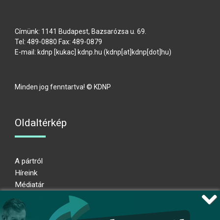
Címünk: 1141 Budapest, Bazsarózsa u. 69.
Tel: 489-0880 Fax: 489-0879
E-mail:
kdnp
[kukac]
kdnp
.
hu
(kdnp[at]kdnp[dot]hu)
Minden jog fenntartva! © KDNP
Oldaltérkép
A pártról
Híreink
Médiatár
Impresszum
Adatkezelési nyilatkozat
Átláthatósági nyilatkozat