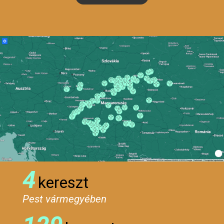
4
kereszt
Pest vármegyében