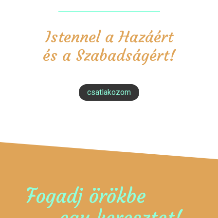
Istennel a Hazáért
és a Szabadságért!
csatlakozom
Fogadj örökbe
egy keresztet!