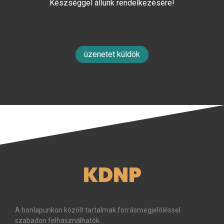
Készséggel állunk rendelkezésére!
üzenetet küldök
KDNP
A honlapunkon közölt tartalmak forrásmegjelöléssel
szabadon felhasználhatók.