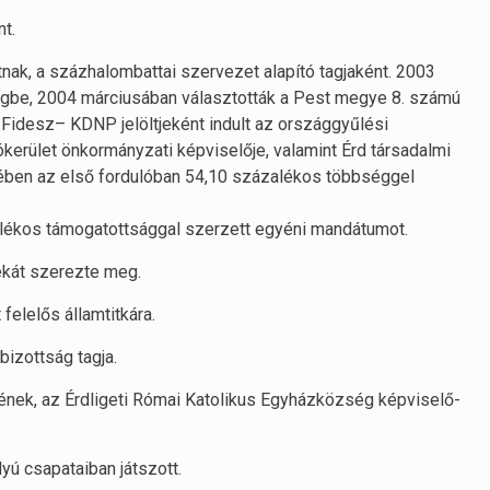
t.
ak, a száz­halombattai szervezet alapító tagjaként. 2003
gbe, 2004 márciusában választották a Pest megye 8. számú
 Fidesz– KDNP jelöltjeként indult az országgyűlési
ókerület önkormányzati képviselője, valamint Érd társadalmi
ében az első fordulóban 54,10 százalékos többséggel
lékos támogatottsággal szerzett egyéni mandátumot.
ékát szerezte meg.
felelős államtitkára.
bizottság tagja.
nek, az Érdligeti Római Katolikus Egyházközség képviselő-
yú csapataiban játszott.