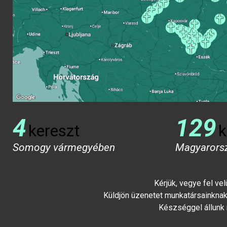
4
129
kereszt
k
Somogy vármegyében
Magyarors
Kérjük, vegye fel ve
Küldjön üzenetet munkatársainknak 
Készséggel állunk