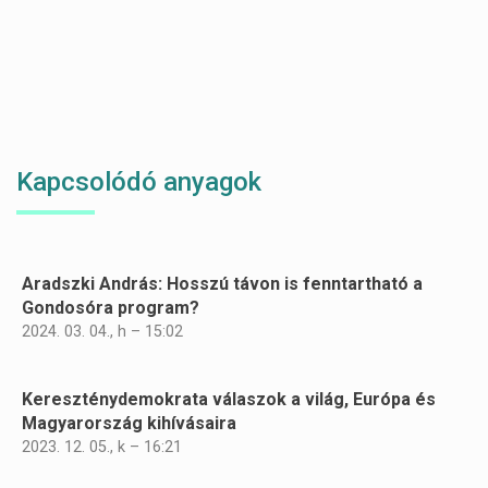
Kapcsolódó anyagok
Aradszki András: Hosszú távon is fenntartható a
Oldalszámozás
Gondosóra program?
2024. 03. 04., h – 15:02
Kereszténydemokrata válaszok a világ, Európa és
Magyarország kihívásaira
2023. 12. 05., k – 16:21