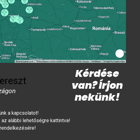
Kérdése
ereszt
van? Írjon
zágon
nekünk!
lünk a kapcsolatot!
az alábbi lehetőségre kattintva!
 rendelkezésére!