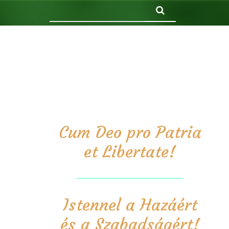
Keresés
Cum Deo pro Patria
et Libertate!
Istennel a Hazáért
és a Szabadságért!