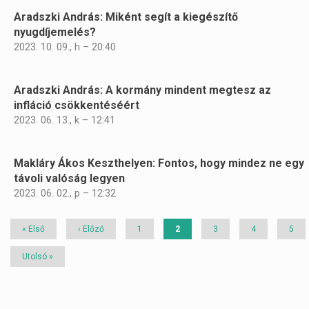
Aradszki András: Miként segít a kiegészítő
nyugdíjemelés?
2023. 10. 09., h – 20:40
Aradszki András: A kormány mindent megtesz az
infláció csökkentéséért
2023. 06. 13., k – 12:41
Makláry Ákos Keszthelyen: Fontos, hogy mindez ne egy
távoli valóság legyen
2023. 06. 02., p – 12:32
Első
« Első
Előző
‹ Előző
Page
1
Jelenlegi
2
Page
3
Page
4
Page
5
oldal
oldal
oldal
Utolsó
Utolsó »
oldal