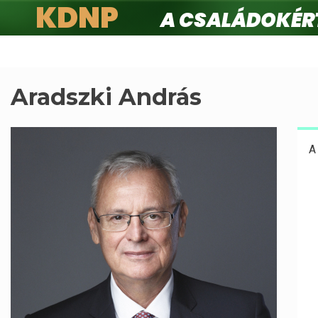
KDNP
A családokért.
Ugrás
a
tartalomra
Aradszki András
A