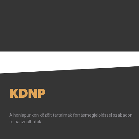
KDNP
A honlapunkon közölt tartalmak forrásmegjelöléssel szabadon
felhasználhatók.