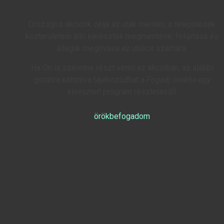
Országos akciónk célja az utak mentén, a települések
közterületein álló keresztek megmentése, felújítása és
állaguk megóvása az utókor számára.
Ha Ön is szeretne részt venni az akcióban, az alábbi
gombra kattintva tájékozódhat a
Fogadj örökbe egy
keresztet!
program részleteiről!
örökbefogadom