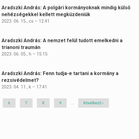
Aradszki András: A polgári kormányoknak mindig külső
nehézségekkel kellett megküzdeniük
2023. 06. 15., cs – 12:41
Aradszki András: A nemzet felül tudott emelkedni a
trianoni traumán
2023. 06. 05., h – 15:15
Aradszki András: Fenn tudja-e tartani a kormány a
rezsivédelmet?
2023. 04. 11., k – 17:41
Page
6
Page
7
Page
8
Page
9
…
Következő
Következő ›
oldal