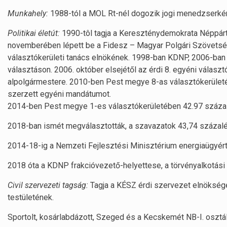
Munkahely:
1988-tól a MOL Rt-nél dogozik jogi menedzserkén
Politikai életút:
1990-tôl tagja a Ke­reszténydemokrata Néppártn
novemberében lépett be a Fidesz – Magyar Polgári Szövetsé
választókerületi tanács elnöké­nek. 1998-ban KDNP, 2006-ban
választáson. 2006. október elsejétől az érdi 8. egyéni választ
alpolgármestere. 2010-ben Pest megye 8-as választókerület
szerzett egyéni mandátumot.
2014-ben Pest megye 1-es választókerületében 42.97 száza
2018-ban ismét megválasztották, a szavazatok 43,74 százal
2014-18-ig a Nemzeti Fejlesztési Minisztérium energiaügyért 
2018 óta a KDNP frakcióvezető-helyettese, a törvényalkotási 
Civil szervezeti tagság:
Tagja a KÉSZ érdi szervezet elnökségé
testületének.
Sportolt, kosárlabdázott, Szeged és a Kecskemét NB-I. osztál