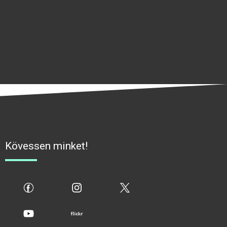
Kövessen minket!
fb
ig
x
yt
flickr