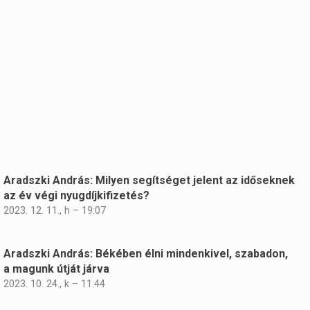
Aradszki András: Milyen segítséget jelent az időseknek
az év végi nyugdíjkifizetés?
2023. 12. 11., h – 19:07
Aradszki András: Békében élni mindenkivel, szabadon,
a magunk útját járva
2023. 10. 24., k – 11:44