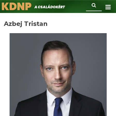
KDNP
Ugrás
Keresés
A családokért.
a
tartalomra
Azbej Tristan