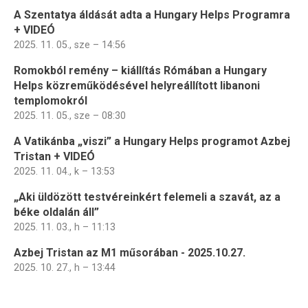
A Szentatya áldását adta a Hungary Helps Programra
+ VIDEÓ
2025. 11. 05., sze – 14:56
Romokból remény – kiállítás Rómában a Hungary
Helps közreműködésével helyreállított libanoni
templomokról
2025. 11. 05., sze – 08:30
A Vatikánba „viszi” a Hungary Helps programot Azbej
Tristan + VIDEÓ
2025. 11. 04., k – 13:53
„Aki üldözött testvéreinkért felemeli a szavát, az a
béke oldalán áll”
2025. 11. 03., h – 11:13
Azbej Tristan az M1 műsorában - 2025.10.27.
2025. 10. 27., h – 13:44