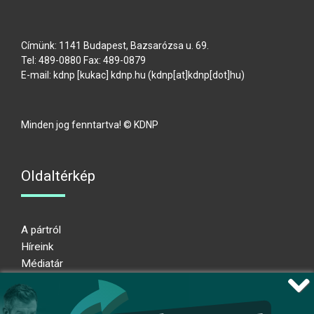
Címünk: 1141 Budapest, Bazsarózsa u. 69.
Tel: 489-0880 Fax: 489-0879
E-mail:
kdnp
[kukac]
kdnp
.
hu
(kdnp[at]kdnp[dot]hu)
Minden jog fenntartva! © KDNP
Oldaltérkép
A pártról
Híreink
Médiatár
Impresszum
Adatkezelési nyilatkozat