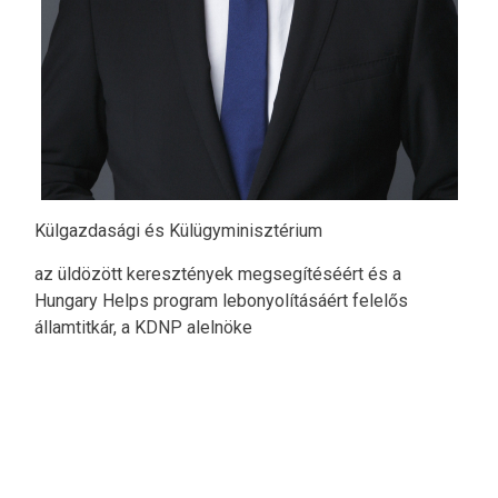
Külgazdasági és Külügyminisztérium
az üldözött keresztények megsegítéséért és a
Hungary Helps program lebonyolításáért felelős
államtitkár, a KDNP alelnöke