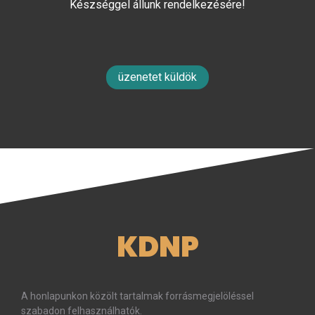
Készséggel állunk rendelkezésére!
üzenetet küldök
KDNP
A honlapunkon közölt tartalmak forrásmegjelöléssel
szabadon felhasználhatók.