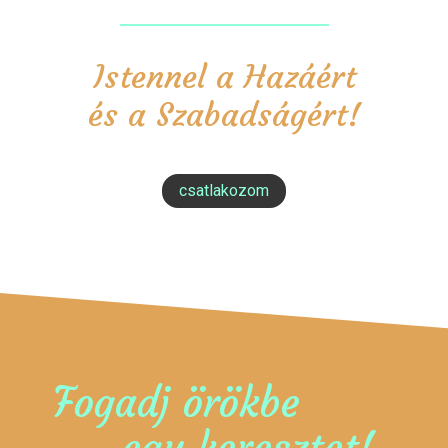
Istennel a Hazáért
és a Szabadságért!
csatlakozom
Fogadj örökbe