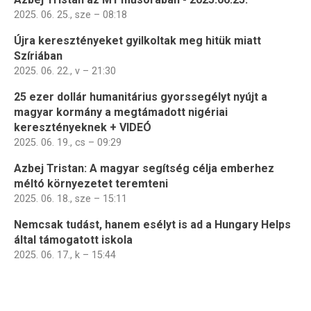
2025. 06. 25., sze – 08:18
Újra keresztényeket gyilkoltak meg hitük miatt
Szíriában
2025. 06. 22., v – 21:30
25 ezer dollár humanitárius gyorssegélyt nyújt a
magyar kormány a megtámadott nigériai
keresztényeknek + VIDEÓ
2025. 06. 19., cs – 09:29
Azbej Tristan: A magyar segítség célja emberhez
méltó környezetet teremteni
2025. 06. 18., sze – 15:11
Nemcsak tudást, hanem esélyt is ad a Hungary Helps
által támogatott iskola
2025. 06. 17., k – 15:44
Oldalszámozás