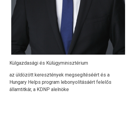
Külgazdasági és Külügyminisztérium
az üldözött keresztények megsegítéséért és a
Hungary Helps program lebonyolításáért felelős
államtitkár, a KDNP alelnöke