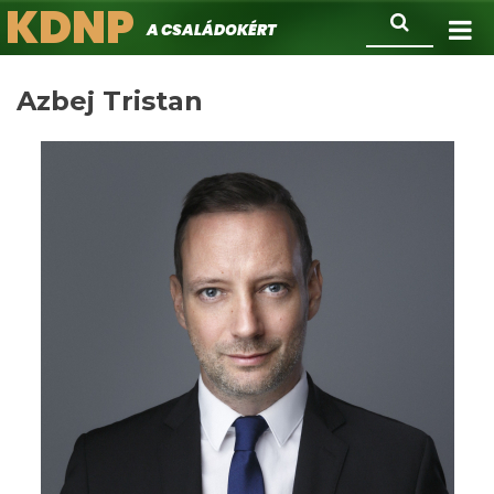
KDNP
Ugrás
Keresés
A családokért.
a
tartalomra
Azbej Tristan