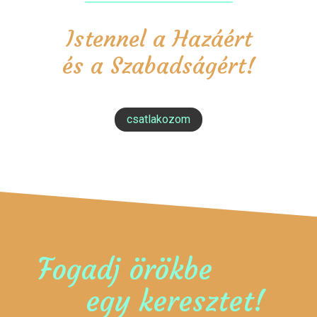
Istennel a Hazáért
és a Szabadságért!
csatlakozom
Fogadj örökbe
egy keresztet!