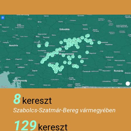
8
kereszt
Szabolcs-Szatmár-Bereg vármegyében
129
kereszt