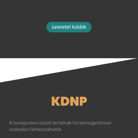
üzenetet küldök
KDNP
A honlapunkon közölt tartalmak forrásmegjelöléssel
szabadon felhasználhatók.