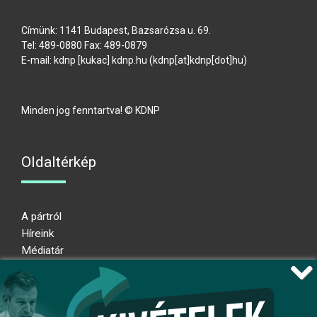
Címünk: 1141 Budapest, Bazsarózsa u. 69.
Tel: 489-0880 Fax: 489-0879
E-mail:
kdnp
[kukac]
kdnp
.
hu
(kdnp[at]kdnp[dot]hu)
Minden jog fenntartva! © KDNP
Oldaltérkép
A pártról
Híreink
Médiatár
Impresszum
Adatkezelési nyilatkozat
Átláthatósági nyilatkozat