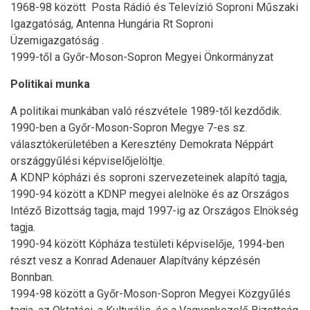
1968-98 között Posta Rádió és Televízió Soproni Műszaki
Igazgatóság, Antenna Hungária Rt Soproni
Üzemigazgatóság .
1999-től a Győr-Moson-Sopron Megyei Önkormányzat
Politikai munka
A politikai munkában való részvétele 1989-től kezdődik.
1990-ben a Győr-Moson-Sopron Megye 7-es sz.
választókerületében a Keresztény Demokrata Néppárt
országgyűlési képviselőjelöltje.
A KDNP kópházi és soproni szervezeteinek alapító tagja,
1990-94 között a KDNP megyei alelnöke és az Országos
Intéző Bizottság tagja, majd 1997-ig az Országos Elnökség
tagja.
1990-94 között Kópháza testületi képviselője, 1994-ben
részt vesz a Konrad Adenauer Alapítvány képzésén
Bonnban.
1994-98 között a Győr-Moson-Sopron Megyei Közgyűlés