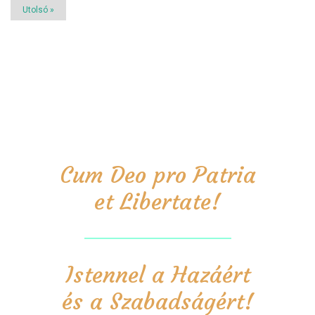
Utolsó
Utolsó »
oldal
Cum Deo pro Patria
et Libertate!
Istennel a Hazáért
és a Szabadságért!