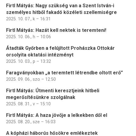
Firtl Mátyás: Nagy szükség van a Szent István-i
személyes hitből fakadó közéleti szellemiségre
2025. 10. 07., k – 16:31
Firtl Mátyás: Hazát kell nektek is teremteni!
2025. 10. 06., h – 10:06
Átadták Győrben a felújított Prohászka Ottokár
orsolyita oktatási intézményt
2025. 10. 03., p – 13:32
Faragványokban „a teremtett létrendbe oltott erő”
2025. 09. 06., szo – 12:50
Firtl Mátyás: Útmenti keresztjeink hitbeli
megerősítésünkre szolgálnak
2025. 08. 31., v – 15:10
Firtl Mátyás: A haza jövője a lelkekben dől el
2025. 08. 20., sze – 16:03
A kópházi háborús hősökre emlékeztek