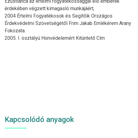
Ezüstlánca az értelmi fogyatékossággal élő emberek
érdekében végzett kimagasló munkájáért,
2004 Értelmi Fogyatékosok és Segítőik Országos
Érdekvédelmi Szövetségétől Frim Jakab Emlékérem Arany
Fokozata.
2005. I. osztályú Honvédelemért Kitüntető Cím
Kapcsolódó anyagok