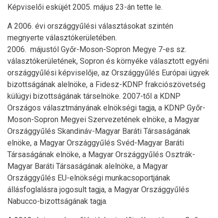
Képviselői esküjét 2005. május 23-án tette le.
A 2006. évi országgyűlési választásokat szintén
megnyerte választókerületében.
2006. májustól Győr-Moson-Sopron Megye 7-es sz.
választókerületének, Sopron és környéke választott egyéni
országgyűlési képviselője, az Országgyűlés Európai ügyek
bizottságának alelnöke, a Fidesz-KDNP frakciószövetség
külügyi bizottságának társelnöke. 2007-től a KDNP
Országos választmányának elnökségi tagja, a KDNP Győr-
Moson-Sopron Megyei Szervezetének elnöke, a Magyar
Országgyűlés Skandináv-Magyar Baráti Társaságának
elnöke, a Magyar Országgyűlés Svéd-Magyar Baráti
Társaságának elnöke, a Magyar Országgyűlés Osztrák-
Magyar Baráti Társaságának alelnöke, a Magyar
Országgyűlés EU-elnökségi munkacsoportjának
állásfoglalásra jogosult tagja, a Magyar Országgyűlés
Nabucco-bizottságának tagja.