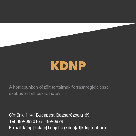
KDNP
A honlapunkon közölt tartalmak forrásmegjelöléssel
szabadon felhasználhatók.
Címünk: 1141 Budapest, Bazsarózsa u. 69.
Tel: 489-0880 Fax: 489-0879
E-mail:
kdnp
[kukac]
kdnp
.
hu
(kdnp[at]kdnp[dot]hu)