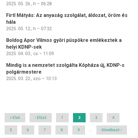
2025. 05. 26., h – 06:28
Firtl Mátyás: Az anyaság szolgálat, áldozat, öröm és
hála
2025. 05. 12., h – 07:32
Boldog Apor Vilmos győri püspökre emlékeztek a
helyi KDNP-sek
2025. 04. 03., cs – 11:09
Mindig is a nemzetet szolgálta Kópháza új, KDNP-s
polgármestere
2025. 03. 22., szo – 10:13
Oldalszámozás
Első
« Első
Előző
‹ Előző
Page
1
Jelenlegi
2
Page
3
Page
4
oldal
oldal
oldal
Page
5
Page
6
Page
7
Page
8
Page
9
…
Következő
Következő ›
oldal