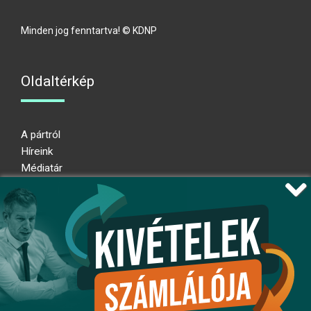
Minden jog fenntartva! © KDNP
Oldaltérkép
A pártról
Híreink
Médiatár
Impresszum
Adatkezelési nyilatkozat
Átláthatósági nyilatkozat
Ugrás az oldal tetejére
Kövessen minket!