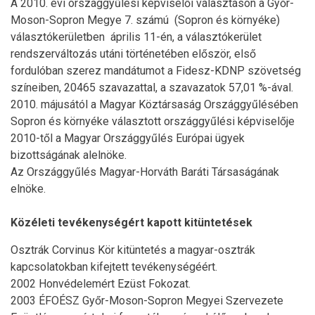
A 2010. évi országgyűlési képviselői választáson a Győr-
Moson-Sopron Megye 7. számú (Sopron és környéke)
választókerületben április 11-én, a választókerület
rendszerváltozás utáni történetében először, első
fordulóban szerez mandátumot a Fidesz-KDNP szövetség
színeiben, 20465 szavazattal, a szavazatok 57,01 %-ával.
2010. májusától a Magyar Köztársaság Országgyűlésében
Sopron és környéke választott országgyűlési képviselője
2010-től a Magyar Országgyűlés Európai ügyek
bizottságának alelnöke.
Az Országgyűlés Magyar-Horváth Baráti Társaságának
elnöke.
Közéleti tevékenységért kapott kitüntetések
Osztrák Corvinus Kör kitüntetés a magyar-osztrák
kapcsolatokban kifejtett tevékenységéért.
2002 Honvédelemért Ezüst Fokozat.
2003 ÉFOÉSZ Győr-Moson-Sopron Megyei Szervezete