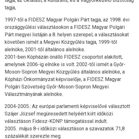
tagja, az Oktatási, a Kulturális, és a Vagyonkezelő Bizottság
tagja,
1997-től a FIDESZ Magyar Polgári Párt tagja, az 1998. évi
országgyűlési választásokon a FIDESZ Magyar Polgári
Párt megyei listáján a 8. helyen szerepel, a választásokat
követően ismét a Megyei Közgyűlés tagja, 1999-től
alelnöke, 2001-től általános alelnöke.
2001-ben Kópházán önálló FIDESZ csoportot alakított,
amelynek 2006-ig elnöke is volt. 2002-től ismét a Győr-
Moson-Sopron Megyei Közgyűlés általános alelnöke, a
Kópházi Önkormányzat képviselője, a FIDESZ Magyar
Polgári Szövetség Győr-Moson-Sopron Megyei
Választmányának alelnöke.
2004-2005.: Az európai parlamenti képviselővé választott
Szájer József megüresedett helyéért kiírt időközi
választáson Fidesz-KDNP támogatással indult.
2005. május 8-i időközi választáson a szavazatok 71,8
százalékát szerezte meg.