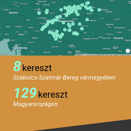
8
kereszt
Szabolcs-Szatmár-Bereg vármegyében
129
kereszt
Magyarországon