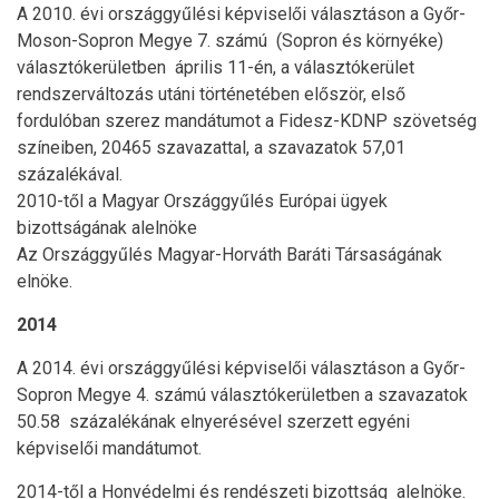
A 2010. évi országgyűlési képviselői választáson a Győr-
Moson-Sopron Megye 7. számú (Sopron és környéke)
választókerületben április 11-én, a választókerület
rendszerváltozás utáni történetében először, első
fordulóban szerez mandátumot a Fidesz-KDNP szövetség
színeiben, 20465 szavazattal, a szavazatok 57,01
százalékával.
2010-től a Magyar Országgyűlés Európai ügyek
bizottságának alelnöke
Az Országgyűlés Magyar-Horváth Baráti Társaságának
elnöke.
2014
A 2014. évi országgyűlési képviselői választáson a Győr-
Sopron Megye 4. számú választókerületben a szavazatok
50.58 százalékának elnyerésével szerzett egyéni
képviselői mandátumot.
2014-től a Honvédelmi és rendészeti bizottság alelnöke.