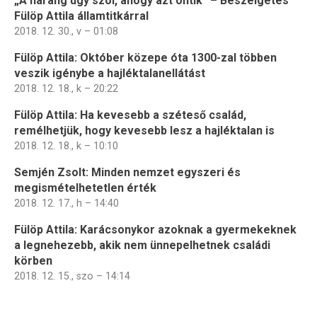
„A harang úgy szól, ahogy azt öntik” – Beszélgetés
Fülöp Attila államtitkárral
2018. 12. 30., v – 01:08
Fülöp Attila: Október közepe óta 1300-zal többen
veszik igénybe a hajléktalanellátást
2018. 12. 18., k – 20:22
Fülöp Attila: Ha kevesebb a széteső család,
remélhetjük, hogy kevesebb lesz a hajléktalan is
2018. 12. 18., k – 10:10
Semjén Zsolt: Minden nemzet egyszeri és
megismételhetetlen érték
2018. 12. 17., h – 14:40
Fülöp Attila: Karácsonykor azoknak a gyermekeknek
a legnehezebb, akik nem ünnepelhetnek családi
körben
2018. 12. 15., szo – 14:14