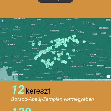
12
kereszt
Borsod-Abaúj-Zemplén vármegyében