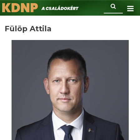
KDNP
Ugrás
Keresés
A családokért.
a
tartalomra
Fülöp Attila