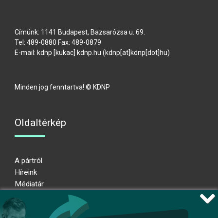
Címünk: 1141 Budapest, Bazsarózsa u. 69.
Tel: 489-0880 Fax: 489-0879
E-mail:
kdnp
[kukac]
kdnp
.
hu
(kdnp[at]kdnp[dot]hu)
Minden jog fenntartva! © KDNP
Oldaltérkép
A pártról
Híreink
Médiatár
Impresszum
Adatkezelési nyilatkozat