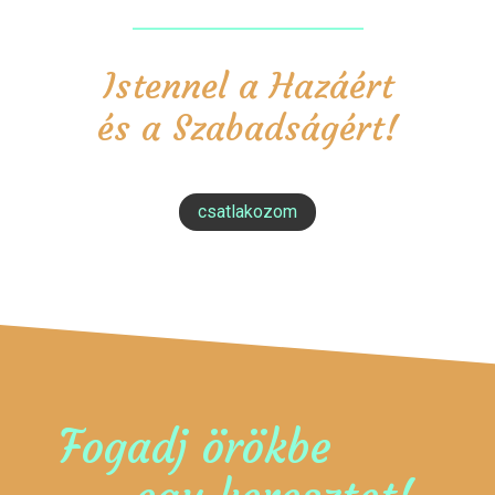
Istennel a Hazáért
és a Szabadságért!
csatlakozom
Fogadj örökbe