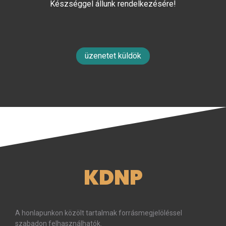
Készséggel állunk rendelkezésére!
üzenetet küldök
KDNP
A honlapunkon közölt tartalmak forrásmegjelöléssel
szabadon felhasználhatók.