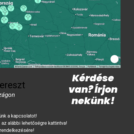
Kérdése
ereszt
van? Írjon
zágon
nekünk!
lünk a kapcsolatot!
az alábbi lehetőségre kattintva!
 rendelkezésére!