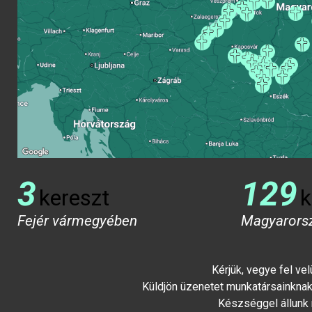
3
129
kereszt
k
Fejér vármegyében
Magyarors
Kérjük, vegye fel ve
Küldjön üzenetet munkatársainknak 
Készséggel állunk