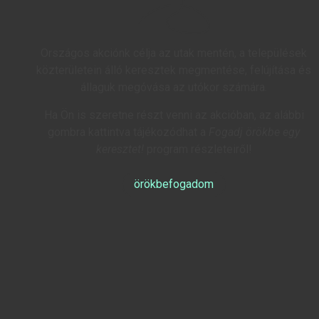
Országos akciónk célja az utak mentén, a települések
közterületein álló keresztek megmentése, felújítása és
állaguk megóvása az utókor számára.
Ha Ön is szeretne részt venni az akcióban, az alábbi
gombra kattintva tájékozódhat a
Fogadj örökbe egy
keresztet!
program részleteiről!
örökbefogadom