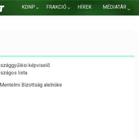
KDNP
FRAKCIÓ
HÍREK
MÉDIATÁR
KAPCSOLAT
rszággyűlési képviselő
rszágos lista
 Mentelmi Bizottság alelnöke