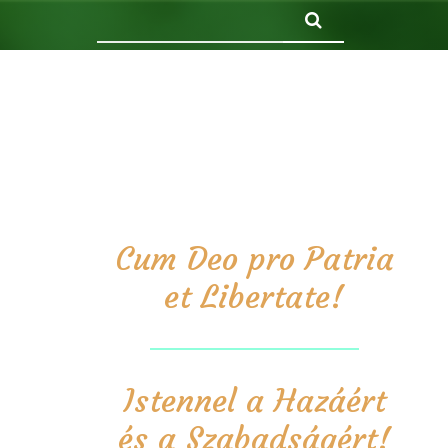
Keresés
Cum Deo pro Patria
et Libertate!
Istennel a Hazáért
és a Szabadságért!