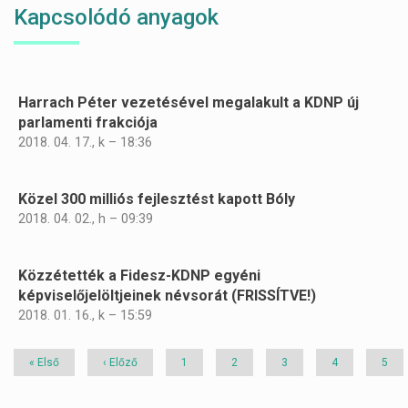
Kapcsolódó anyagok
Harrach Péter vezetésével megalakult a KDNP új
Oldalszámozás
parlamenti frakciója
2018. 04. 17., k – 18:36
Közel 300 milliós fejlesztést kapott Bóly
2018. 04. 02., h – 09:39
Közzétették a Fidesz-KDNP egyéni
képviselőjelöltjeinek névsorát (FRISSÍTVE!)
2018. 01. 16., k – 15:59
Első
« Első
Előző
‹ Előző
Page
1
Page
2
Page
3
Page
4
Page
5
oldal
oldal