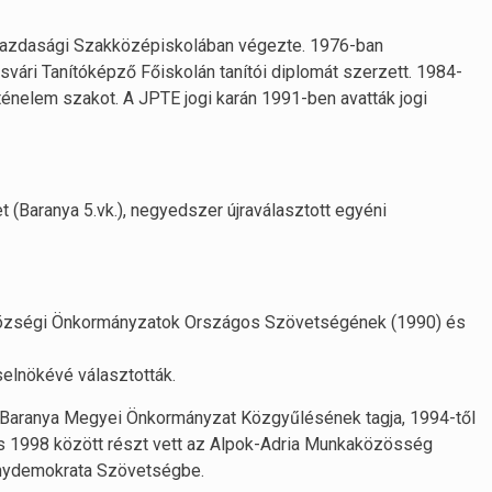
gazdasági Szakközépiskolában végezte. 1976-ban
ári Tanítóképző Főiskolán tanítói diplomát szerzett. 1984-
énelem szakot. A JPTE jogi karán 1991-ben avatták jogi
(Baranya 5.vk.), negyedszer újraválasztott egyéni
 Községi Önkormányzatok Országos Szövetségének (1990) és
elnökévé választották.
Baranya Megyei Önkormányzat Közgyűlésének tagja, 1994-től
és 1998 között részt vett az Alpok-Adria Munkaközösség
énydemokrata Szövetségbe.