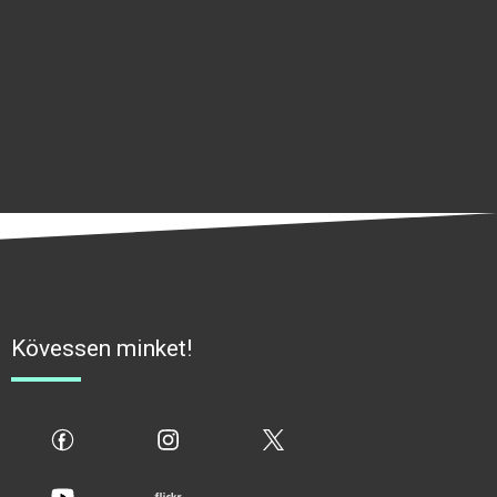
Kövessen minket!
fb
ig
x
yt
flickr