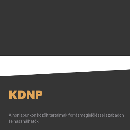
KDNP
A honlapunkon közölt tartalmak forrásmegjelöléssel szabadon
felhasználhatók.