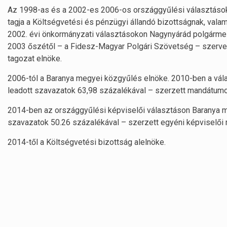
Az 1998-as és a 2002-es 2006-os országgyűlési választásoko
tagja a Költségvetési és pénzügyi állandó bizottságnak, valami
2002. évi önkormányzati választásokon Nagynyárád polgármes
2003 őszétől – a Fidesz-Magyar Polgári Szövetség – szervezet
tagozat elnöke.
2006-tól a Baranya megyei közgyűlés elnöke. 2010-ben a vál
leadott szavazatok 63,98 százalékával – szerzett mandátumo
2014-ben az országgyűlési képviselői választáson Baranya m
szavazatok 50.26 százalékával – szerzett egyéni képviselői
2014-től a Költségvetési bizottság alelnöke.