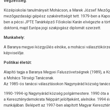
Végzettség:
Középiskolai tanulmányait Mohácson, a Marek József Mező
mezőgazdasági gépész szakérettségit tett. 1979-ben a Kaposv
ben a pécsi JPTE Tanárképző Főiskolai Karán elvégezte a tört
doktorrá, majd Európa jogi szakjogász diplomát szerzett.
Munkahely:
A Baranya megyei közgyűlés elnöke, a mohácsi választókörzet 
képviselője.
Politikai életút:
Alapító tagja a Baranya Megyei Faluszövetségnek (1989), a
a Mohács Térségi Tanácsnak.
Az 1985-ös tanácsi választásokon Nagynyárád község tanács
1990-1994-ig Nagynyárád község polgármestere. 1990 óta a 
a Kereszténydemokrata Néppárt jelöltjeként, alelnöke. 1994 
munkájában. Belépett az 1997-ben alapított Magyar Kereszt