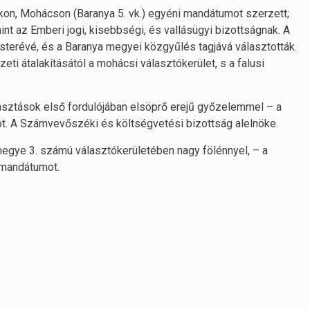
n, Mohácson (Baranya 5. vk.) egyéni mandátumot szerzett;
nt az Emberi jogi, kisebbségi, és vallásügyi bizottságnak. A
terévé, és a Baranya megyei közgyűlés tagjává választották.
i átalakításától a mohácsi választókerület, s a falusi
asztások első fordulójában elsöprő erejű győzelemmel – a
t. A Számvevőszéki és költségvetési bizottság alelnöke.
egye 3. számú választókerületében nagy fölénnyel, – a
 mandátumot.