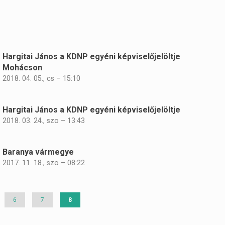
Hargitai János a KDNP egyéni képviselőjelöltje
Mohácson
2018. 04. 05., cs – 15:10
Hargitai János a KDNP egyéni képviselőjelöltje
2018. 03. 24., szo – 13:43
Baranya vármegye
2017. 11. 18., szo – 08:22
Page
6
Page
7
Jelenlegi
8
oldal