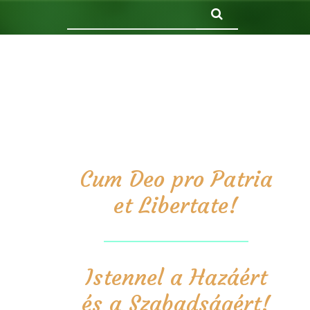
Keresés
Cum Deo pro Patria
et Libertate!
Istennel a Hazáért
és a Szabadságért!