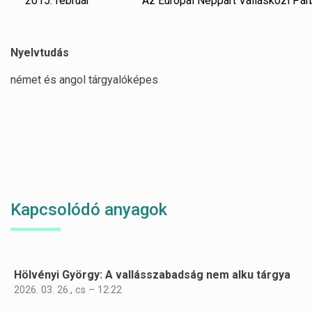
2015. február
Az Európai Néppárt Vallásközi Pá
Nyelvtudás
német és angol tárgyalóképes
Kapcsolódó anyagok
Hölvényi György: A vallásszabadság nem alku tárgya
Oldalszámozás
2026. 03. 26., cs – 12:22