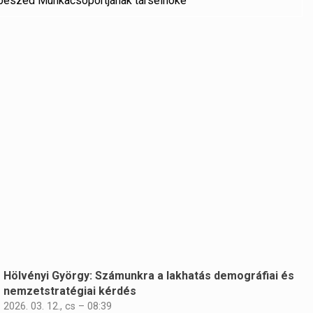
rbeszéd Munkacsoportjának társelnöke
Hölvényi György: Számunkra a lakhatás demográfiai és
nemzetstratégiai kérdés
2026. 03. 12., cs – 08:39