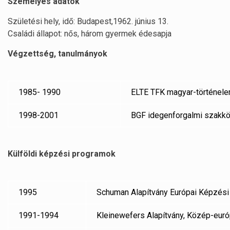
Személyes adatok
Születési hely, idő: Budapest,1962. június 13.
Családi állapot: nős, három gyermek édesapja
Végzettség, tanulmányok
1985- 1990
ELTE TFK magyar-történele
1998-2001
BGF idegenforgalmi szakk
Külföldi képzési programok
1995
Schuman Alapítvány Európai Képzés
1991-1994
Kleinewefers Alapítvány, Közép-eur