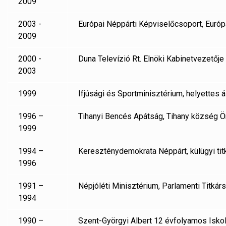
2009
2003 -
Európai Néppárti Képviselőcsoport, Európ
2009
2000 -
Duna Televízió Rt. Elnöki Kabinetvezetője
2003
1999
Ifjúsági és Sportminisztérium, helyettes á
1996 –
Tihanyi Bencés Apátság, Tihany község Ö
1999
1994 –
Kereszténydemokrata Néppárt, külügyi tit
1996
1991 –
Népjóléti Minisztérium, Parlamenti Titkár
1994
1990 –
Szent-Györgyi Albert 12 évfolyamos Iskola