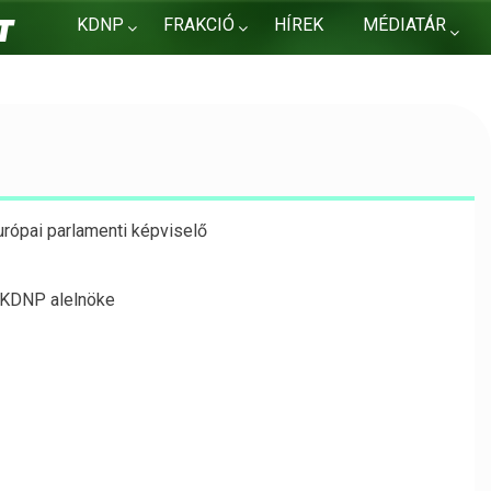
KDNP
FRAKCIÓ
HÍREK
MÉDIATÁR
KAPCSOLAT
urópai parlamenti képviselő
 KDNP alelnöke