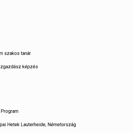
m szakos tanár
özgazdász képzés
i Program
ópai Hetek Lauterheide, Németország