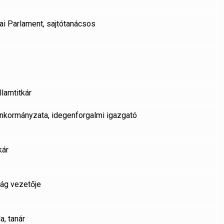
ai Parlament, sajtótanácsos
llamtitkár
nkormányzata, idegenforgalmi igazgató
kár
ság vezetője
, tanár