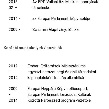
2015.
Az EPP Vallásközi Munkacsoportjának
02. –
társelnöke
2014 -
az Európai Parlamenti képviselője
2009 -
Schuman Alapítvány, főtitkár
Korábbi munkahelyek / pozíciók
2012
Emberi Erőforrások Minisztériuma,
-
egyházi, nemzetiségi és civil társadalmi
2014
kapcsolatokért felelős államtitkár
2009
Európai Néppárti Képviselőcsoport,
-
Európai Parlament, tanácsos, Kultúrák
2014
Közötti Párbeszéd program vezetője