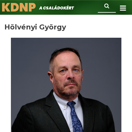
KDNP
Ugrás
Keresés
A családokért.
a
tartalomra
Hölvényi György