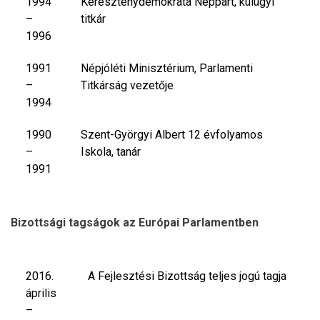
1994
Kereszténydemokrata Néppárt, külügyi
–
titkár
1996
1991
Népjóléti Minisztérium, Parlamenti
–
Titkárság vezetője
1994
1990
Szent-Györgyi Albert 12 évfolyamos
–
Iskola, tanár
1991
Bizottsági tagságok az Európai Parlamentben
2016.
A Fejlesztési Bizottság teljes jogú tagja
április
–