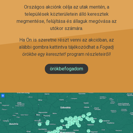
Országos akciónk célja az utak mentén, a
települések közterületein álló keresztek
megmentése, felújítása és állaguk megóvása az
utókor számára.
Ha Ön is szeretne részt venni az akcióban, az
alábbi gombra kattintva tájékozódhat a
Fogadj
örökbe egy keresztet!
program részleteiről!
örökbefogadom