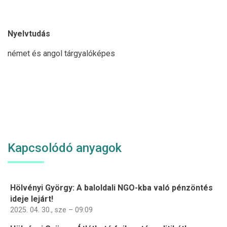
Nyelvtudás
német és angol tárgyalóképes
Kapcsolódó anyagok
Hölvényi György: A baloldali NGO-kba való pénzöntés
ideje lejárt!
2025. 04. 30., sze – 09:09