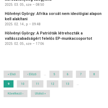
2025. 03. 05., sze – 08:50
Hölvényi György: Afrika sorsát nem ideológiai alapon
kell alakítani
2025. 02. 14., p – 09:48
Hölvényi György: A Patrióták létrehozták a
vallásszabadságért felelős EP-munkacsoportot
2025. 02. 05., sze – 17:06
Oldalszámozás
Első
« Első
Előző
‹ Előző
…
Page
5
Page
6
Page
7
Page
8
oldal
oldal
Jelenlegi
9
Page
10
Page
11
Page
12
Page
13
…
oldal
Következő
Következő ›
Utolsó
Utolsó »
oldal
oldal