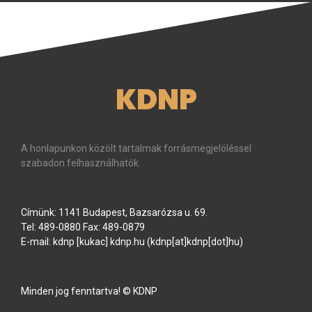
KDNP
A honlapunkon közölt tartalmak forrásmegjelöléssel
szabadon felhasználhatók.
Címünk: 1141 Budapest, Bazsarózsa u. 69.
Tel: 489-0880 Fax: 489-0879
E-mail:
kdnp
[kukac]
kdnp
.
hu
(kdnp[at]kdnp[dot]hu)
Minden jog fenntartva! © KDNP