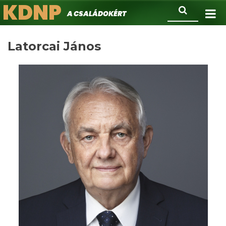
KDNP
Ugrás
Keresés
A családokért.
a
tartalomra
Latorcai János