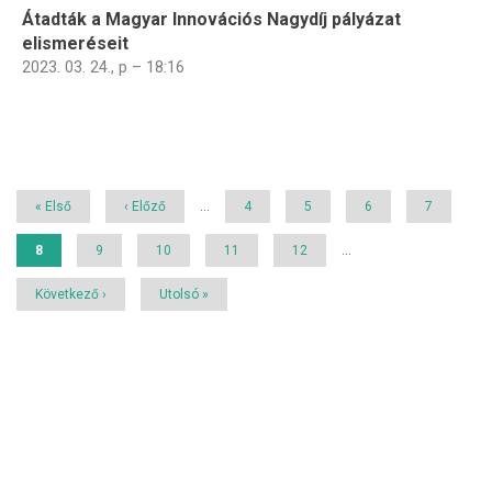
Átadták a Magyar Innovációs Nagydíj pályázat
elismeréseit
2023. 03. 24., p – 18:16
Oldalszámozás
Első
« Első
Előző
‹ Előző
…
Page
4
Page
5
Page
6
Page
7
oldal
oldal
Jelenlegi
8
Page
9
Page
10
Page
11
Page
12
…
oldal
Következő
Következő ›
Utolsó
Utolsó »
oldal
oldal