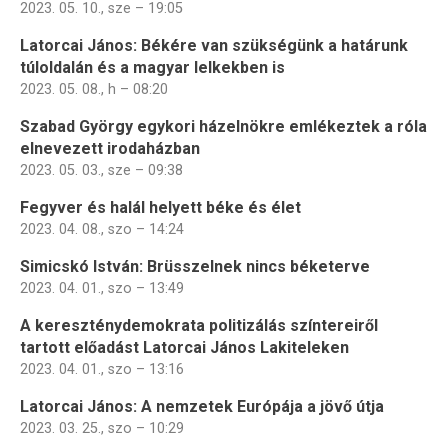
2023. 05. 10., sze – 19:05
Latorcai János: Békére van szükségünk a határunk
túloldalán és a magyar lelkekben is
2023. 05. 08., h – 08:20
Szabad György egykori házelnökre emlékeztek a róla
elnevezett irodaházban
2023. 05. 03., sze – 09:38
Fegyver és halál helyett béke és élet
2023. 04. 08., szo – 14:24
Simicskó István: Brüsszelnek nincs béketerve
2023. 04. 01., szo – 13:49
A kereszténydemokrata politizálás színtereiről
tartott előadást Latorcai János Lakiteleken
2023. 04. 01., szo – 13:16
Latorcai János: A nemzetek Európája a jövő útja
2023. 03. 25., szo – 10:29