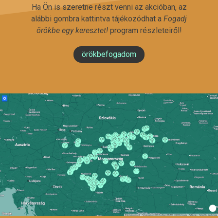
Ha Ön is szeretne részt venni az akcióban, az
alábbi gombra kattintva tájékozódhat a
Fogadj
örökbe egy keresztet!
program részleteiről!
örökbefogadom