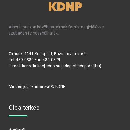
KDNP
A honlapunkon közölt tartalmak forrásmegjelöléssel
szabadon felhasználhatók.
Címünk: 1141 Budapest, Bazsarózsa u. 69.
Tel: 489-0880 Fax: 489-0879
E-mail:
kdnp
[kukac]
kdnp
.
hu
(kdnp[at]kdnp[dot]hu)
Minden jog fenntartva! © KDNP
Oldaltérkép