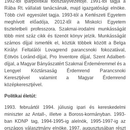
1992-től iparpolitikai főosztályvezetője. 1991-től tagja a
Rába Rt. vállalati tanácsának, majd igazgatósági elnöke.
Több civil egyesület tagja. 1993-tól a Kertészeti Egyetem
meghívott előadója, 2012-től a Miskolci Egyetem
tiszteletbeli professzora. Szakmai-irodalmi munkásságát
több mint száz cikk és tizenöt könyv jelzik. Munkásságát
számos díjjal ismerték el, köztük többek között a Belga
Királyi Feltalálói Lovagrend parancsnoki fokozatával,
Eötvös Loránd-díjjal, Pro Inventore díjjal, Szent Adalbert-
díjjal, a Magyar Bányászatért Szakmai Érdeméremmel és a
Lengyel Köztársaság Érdemrend Parancsnoki
Keresztjével valamint a Magyar Érdemrend
középkeresztjével.
Politikai életút:
1993. februártól 1994. júliusig ipari és kereskedelmi
miniszter az Antall-, illetve a Boross-kormányban. 1993-
ban KDNP tag, 1994-1995-ig alelnök, 1995-1997-ig az
országos választmány elnöke. 1997. augusztusában részt