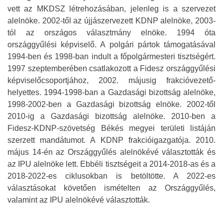
vett az MKDSZ létrehozásában, jelenleg is a szervezet
alelnöke. 2002-től az újjászervezett KDNP alelnöke, 2003-
tól az országos választmány elnöke. 1994 óta
országgyűlési képviselő. A polgári pártok támogatásával
1994-ben és 1998-ban indult a főpolgármesteri tisztségért.
1997 szeptemberében csatlakozott a Fidesz országgyűlési
képviselőcsoportjához, 2002. májusig frakcióvezető-
helyettes. 1994-1998-ban a Gazdasági bizottság alelnöke,
1998-2002-ben a Gazdasági bizottság elnöke. 2002-től
2010-ig a Gazdasági bizottság alelnöke. 2010-ben a
Fidesz-KDNP-szövetség Békés megyei területi listáján
szerzett mandátumot. A KDNP frakcióigazgatója. 2010.
május 14-én az Országgyűlés alelnökévé választották és
az IPU alelnöke lett. Ebbéli tisztségeit a 2014-2018-as és a
2018-2022-es ciklusokban is betöltötte. A 2022-es
választásokat követően ismételten az Országgyűlés,
valamint az IPU alelnökévé választották.