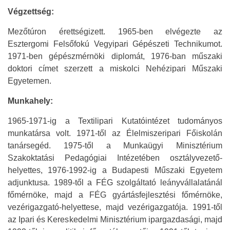
Végzettség:
Mezőtúron érettségizett. 1965-ben elvégezte az
Esztergomi Felsőfokú Vegyipari Gépészeti Technikumot.
1971-ben gépészmérnöki diplomát, 1976-ban műszaki
doktori címet szerzett a miskolci Nehézipari Műszaki
Egyetemen.
Munkahely:
1965-1971-ig a Textilipari Kutatóintézet tudományos
munkatársa volt. 1971-től az Élelmiszeripari Főiskolán
tanársegéd. 1975-től a Munkaügyi Minisztérium
Szakoktatási Pedagógiai Intézetében osztályvezető-
helyettes, 1976-1992-ig a Budapesti Műszaki Egyetem
adjunktusa. 1989-től a FÉG szolgáltató leányvállalatánál
főmérnöke, majd a FÉG gyártásfejlesztési főmérnöke,
vezérigazgató-helyettese, majd vezérigazgatója. 1991-től
az Ipari és Kereskedelmi Minisztérium ipargazdasági, majd