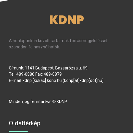
KDNP
A honlapunkon közölt tartalmak forrásmegjelöléssel
szabadon felhasználhatók.
Címünk: 1141 Budapest, Bazsarózsa u. 69.
Tel: 489-0880 Fax: 489-0879
E-mail:
kdnp
[kukac]
kdnp
.
hu
(kdnp[at]kdnp[dot]hu)
Minden jog fenntartva! © KDNP
Oldaltérkép