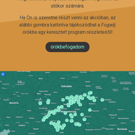
utókor számára.
Ha Ön is szeretne részt venni az akcióban, az
alábbi gombra kattintva tájékozódhat a
Fogadj
örökbe egy keresztet!
program részleteiről!
örökbefogadom