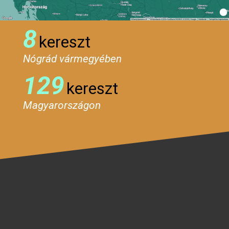
8
kereszt
Nógrád vármegyében
129
kereszt
Magyarországon