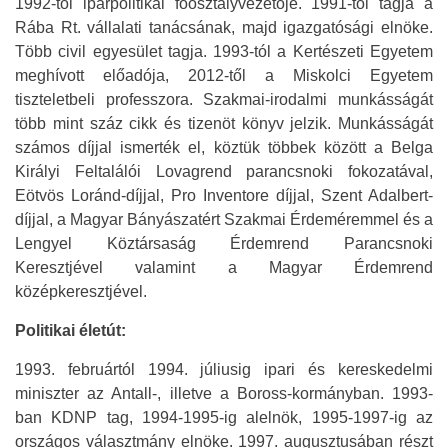
1992-től iparpolitikai főosztályvezetője. 1991-től tagja a
Rába Rt. vállalati tanácsának, majd igazgatósági elnöke.
Több civil egyesület tagja. 1993-tól a Kertészeti Egyetem
meghívott előadója, 2012-től a Miskolci Egyetem
tiszteletbeli professzora. Szakmai-irodalmi munkásságát
több mint száz cikk és tizenöt könyv jelzik. Munkásságát
számos díjjal ismerték el, köztük többek között a Belga
Királyi Feltalálói Lovagrend parancsnoki fokozatával,
Eötvös Loránd-díjjal, Pro Inventore díjjal, Szent Adalbert-
díjjal, a Magyar Bányászatért Szakmai Érdeméremmel és a
Lengyel Köztársaság Érdemrend Parancsnoki
Keresztjével valamint a Magyar Érdemrend
középkeresztjével.
Politikai életút:
1993. februártól 1994. júliusig ipari és kereskedelmi
miniszter az Antall-, illetve a Boross-kormányban. 1993-
ban KDNP tag, 1994-1995-ig alelnök, 1995-1997-ig az
országos választmány elnöke. 1997. augusztusában részt