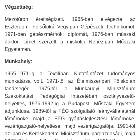
Végzettség:
Mezőtúron érettségizett. 1965-ben elvégezte az
Esztergomi Felsőfokú Vegyipari Gépészeti Technikumot.
1971-ben gépészmérnöki diplomát, 1976-ban műszaki
doktori címet szerzett a miskolci Nehézipari Műszaki
Egyetemen.
Munkahely:
1965-1971-ig a Textilipari Kutatóintézet tudományos
munkatársa volt. 1971-től az Élelmiszeripari Főiskolán
tanársegéd. 1975-től a Munkaügyi Minisztérium
Szakoktatási Pedagógiai Intézetében osztályvezető-
helyettes, 1976-1992-ig a Budapesti Műszaki Egyetem
adjunktusa. 1989-től a FÉG szolgáltató leányvállalatánál
főmérnöke, majd a FÉG gyártásfejlesztési főmérnöke,
vezérigazgató-helyettese, majd vezérigazgatója. 1991-től
az Ipari és Kereskedelmi Minisztérium ipargazdasági, majd