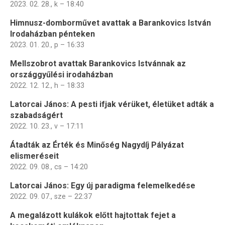
2023. 02. 28., k – 18:40
Himnusz-domborművet avattak a Barankovics István
Irodaházban pénteken
2023. 01. 20., p – 16:33
Mellszobrot avattak Barankovics Istvánnak az
országgyűlési irodaházban
2022. 12. 12., h – 18:33
Latorcai János: A pesti ifjak vérüket, életüket adták a
szabadságért
2022. 10. 23., v – 17:11
Átadták az Érték és Minőség Nagydíj Pályázat
elismeréseit
2022. 09. 08., cs – 14:20
Latorcai János: Egy új paradigma felemelkedése
2022. 09. 07., sze – 22:37
A megalázott kulákok előtt hajtottak fejet a