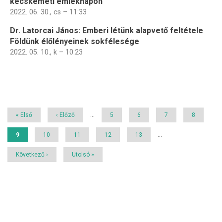
kecskeméti emléknapon
2022. 06. 30., cs – 11:33
Dr. Latorcai János: Emberi létünk alapvető feltétele
Földünk élőlényeinek sokfélesége
2022. 05. 10., k – 10:23
Oldalszámozás
Első
« Első
Előző
‹ Előző
…
Page
5
Page
6
Page
7
Page
8
oldal
oldal
Jelenlegi
9
Page
10
Page
11
Page
12
Page
13
…
oldal
Következő
Következő ›
Utolsó
Utolsó »
oldal
oldal