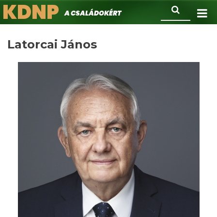
KDNP
Ugrás
Keresés
A családokért.
a
tartalomra
Latorcai János