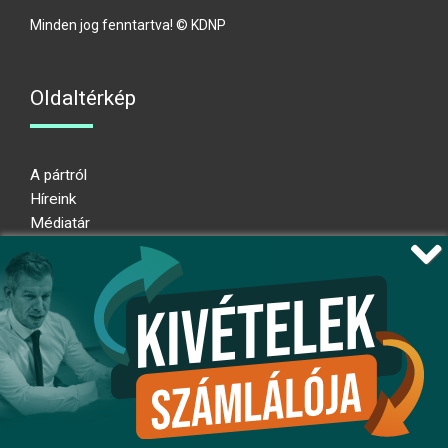
Minden jog fenntartva! © KDNP
Oldaltérkép
A pártról
Híreink
Médiatár
Impresszum
Adatkezelési nyilatkozat
Átláthatósági nyilatkozat
Ugrás az oldal tetejére
Kövessen minket!