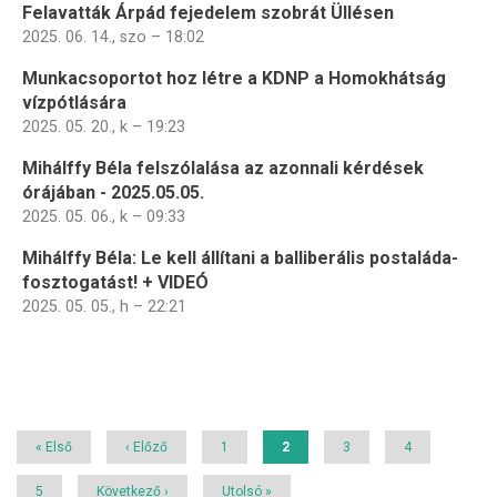
Felavatták Árpád fejedelem szobrát Üllésen
2025. 06. 14., szo – 18:02
Munkacsoportot hoz létre a KDNP a Homokhátság
vízpótlására
2025. 05. 20., k – 19:23
Mihálffy Béla felszólalása az azonnali kérdések
órájában - 2025.05.05.
2025. 05. 06., k – 09:33
Mihálffy Béla: Le kell állítani a balliberális postaláda-
fosztogatást! + VIDEÓ
2025. 05. 05., h – 22:21
Oldalszámozás
Első
« Első
Előző
‹ Előző
Page
1
Jelenlegi
2
Page
3
Page
4
oldal
oldal
oldal
Page
5
Következő
Következő ›
Utolsó
Utolsó »