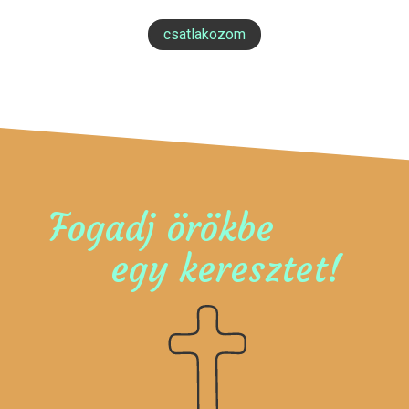
csatlakozom
Fogadj örökbe
egy keresztet!