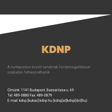
KDNP
A honlapunkon közölt tartalmak forrásmegjelöléssel
szabadon felhasználhatók.
Címünk: 1141 Budapest, Bazsarózsa u. 69.
Tel: 489-0880 Fax: 489-0879
E-mail:
kdnp
[kukac]
kdnp
.
hu
(kdnp[at]kdnp[dot]hu)