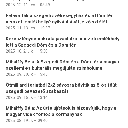
2025. 12. 11., cs – 08:49
Felavatták a szegedi székesegyház és a Dóm tér
nemzeti emlékhellyé nyilvánítását jelző sztélét
2025. 11. 13., cs – 19:37
Kereszténydemokrata javaslatra nemzeti emlékhely
lett a Szegedi Dóm és a Dóm tér
2025. 10. 21., k – 15:38
Mihálffy Béla: A Szegedi Dóm és a Dóm tér a magyar
szellemi és kulturális megújulás szimbóluma
2025. 09. 30., k – 15:47
Ötmilliárd forintból 2x2 sávosra bővítik az 5-ös főút
szegedi bevezető szakaszát
2025. 09. 16., k – 13:14
Mihálffy Béla: Az útfelújítások is bizonyítják, hogy a
magyar vidék fontos a kormánynak
2025. 08. 19., k – 09:40