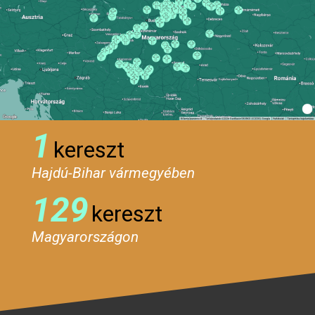
1
kereszt
Hajdú-Bihar vármegyében
129
kereszt
Magyarországon