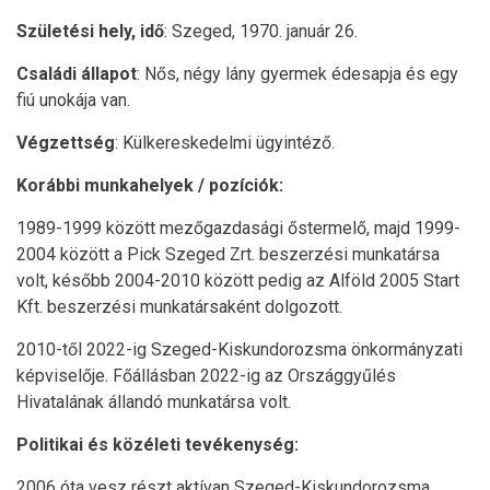
Születési hely, idő
: Szeged, 1970. január 26.
Családi állapot
: Nős, négy lány gyermek édesapja és egy
fiú unokája van.
Végzettség
: Külkereskedelmi ügyintéző.
Korábbi munkahelyek / pozíciók:
1989-1999 között mezőgazdasági őstermelő, majd 1999-
2004 között a Pick Szeged Zrt. beszerzési munkatársa
volt, később 2004-2010 között pedig az Alföld 2005 Start
Kft. beszerzési munkatársaként dolgozott.
2010-től 2022-ig Szeged-Kiskundorozsma önkormányzati
képviselője. Főállásban 2022-ig az Országgyűlés
Hivatalának állandó munkatársa volt.
Politikai és közéleti tevékenység:
2006 óta vesz részt aktívan Szeged-Kiskundorozsma