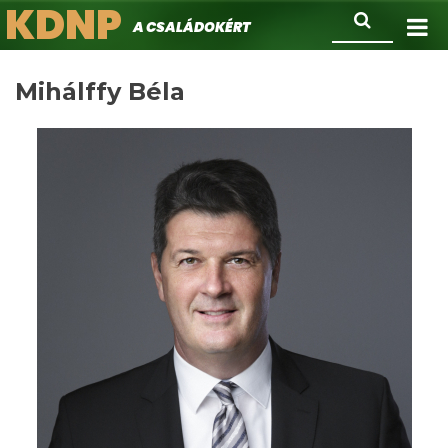
KDNP
Ugrás
Keresés
A családokért.
a
tartalomra
Mihálffy Béla