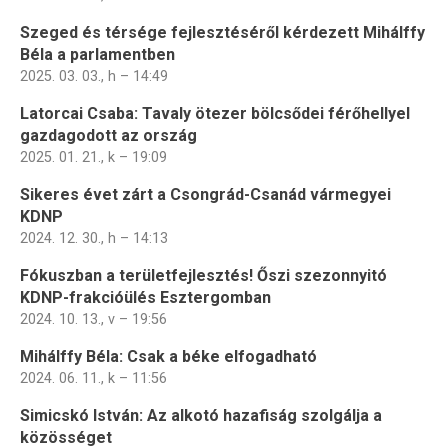
Szeged és térsége fejlesztéséről kérdezett Mihálffy
Béla a parlamentben
2025. 03. 03., h – 14:49
Latorcai Csaba: Tavaly ötezer bölcsődei férőhellyel
gazdagodott az ország
2025. 01. 21., k – 19:09
Sikeres évet zárt a Csongrád-Csanád vármegyei
KDNP
2024. 12. 30., h – 14:13
Fókuszban a területfejlesztés! Őszi szezonnyitó
KDNP-frakcióülés Esztergomban
2024. 10. 13., v – 19:56
Mihálffy Béla: Csak a béke elfogadható
2024. 06. 11., k – 11:56
Simicskó István: Az alkotó hazafiság szolgálja a
közösséget