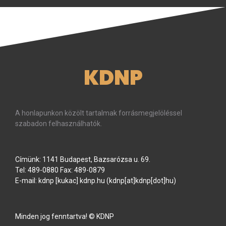
KDNP
A honlapunkon közölt tartalmak forrásmegjelöléssel
szabadon felhasználhatók.
Címünk: 1141 Budapest, Bazsarózsa u. 69.
Tel: 489-0880 Fax: 489-0879
E-mail:
kdnp
[kukac]
kdnp
.
hu
(kdnp[at]kdnp[dot]hu)
Minden jog fenntartva! © KDNP