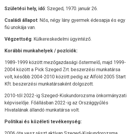
Születési hely, idő
: Szeged, 1970. január 26.
Családi állapot
: Nős, négy lány gyermek édesapja és egy
fiú unokája van.
Végzettség
: Külkereskedelmi ügyintéző.
Korábbi munkahelyek / pozíciók:
1989-1999 között mezőgazdasági őstermelő, majd 1999-
2004 között a Pick Szeged Zrt. beszerzési munkatársa
volt, később 2004-2010 között pedig az Alföld 2005 Start
Kft. beszerzési munkatársaként dolgozott.
2010-től 2022-ig Szeged-Kiskundorozsma önkormányzati
képviselője. Főállásban 2022-ig az Országgyűlés
Hivatalának állandó munkatársa volt.
Politikai és közéleti tevékenység:
2006 óta vesz részt aktívan Szeged-Kiskundorozsma