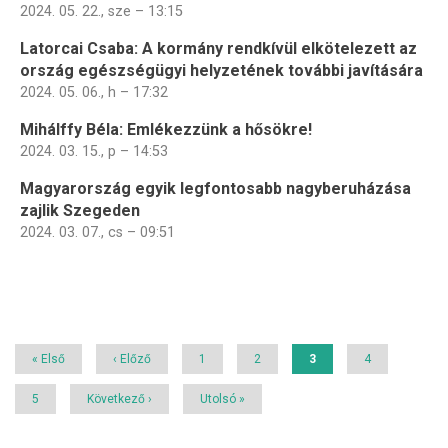
2024. 05. 22., sze – 13:15
Latorcai Csaba: A kormány rendkívül elkötelezett az
ország egészségügyi helyzetének további javítására
2024. 05. 06., h – 17:32
Mihálffy Béla: Emlékezzünk a hősökre!
2024. 03. 15., p – 14:53
Magyarország egyik legfontosabb nagyberuházása
zajlik Szegeden
2024. 03. 07., cs – 09:51
Oldalszámozás
Első
« Első
Előző
‹ Előző
Page
1
Page
2
Jelenlegi
3
Page
4
oldal
oldal
oldal
Page
5
Következő
Következő ›
Utolsó
Utolsó »
oldal
oldal