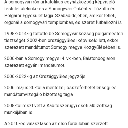
A somogyvári római katolikus egyházközség képviselő
testület alelnöke és a Somogyvári Önkéntes Tűzoltó és
Polgárőr Egyesület tagja. Szabadidejében, amikor teheti,
orgonál a somogyvári templomban, és szeret futballozni is.
1998-2014-ig töltötte be Somogyvár község polgármesteri
tisztségét. 2002-ben országgyűlési képviselő lett, ekkor
szerezett mandátumot Somogy megye Közgyűlésében is.
2006-ban a Somogy megyei 4. vk.-ben, Balatonbogláron
szerezett egyéni mandátumot.
2006-2022-ig az Országgyűlés jegyzője.
2006. május 30-tól a mentelmi, összeférhetetlenségi és
mandátumvizsgáló bizottság tagja
2008-tól részt vett a Kábítószerügyi eseti albizottság
munkájában is.
A 2010-es választáson az első fordulóban szerzett