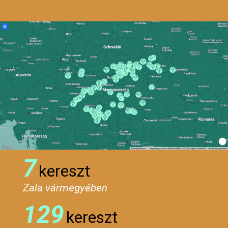
7
kereszt
Zala vármegyében
129
kereszt