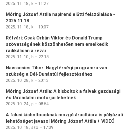
2025. 11. 18., k – 11:27
Móring József Attila napirend előtti felszólalása -
2025.11.18.
2025. 11. 18., k – 10:07
Rétvári: Csak Orbán Viktor és Donald Trump
szövetségének köszönhetően nem emelkedik
radikálisan a rezsi
2025. 11. 10., h – 22:18
Navracsics Tibor: Nagytérségi programra van
szükség a Dél-Dunántúl fejlesztéséhez
2025. 10. 28., k – 20:13
Móring József Attila: A kisboltok a falvak gazdasági
és társadalmi motorjai lehetnek
2025. 10. 24., p – 08:54
A falusi kisboltosoknak mozgó árusításra is pályázati
lehetőséget javasol Móring József Attila + VIDEÓ
2025. 10. 18., szo – 17:09