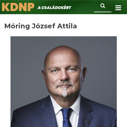
KDNP
Ugrás
Keresés
A családokért.
a
tartalomra
Móring József Attila