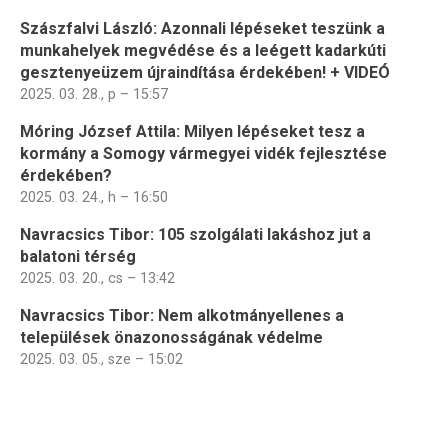
Szászfalvi László: Azonnali lépéseket teszünk a
munkahelyek megvédése és a leégett kadarkúti
gesztenyeüzem újraindítása érdekében! + VIDEÓ
2025. 03. 28., p – 15:57
Móring József Attila: Milyen lépéseket tesz a
kormány a Somogy vármegyei vidék fejlesztése
érdekében?
2025. 03. 24., h – 16:50
Navracsics Tibor: 105 szolgálati lakáshoz jut a
balatoni térség
2025. 03. 20., cs – 13:42
Navracsics Tibor: Nem alkotmányellenes a
települések önazonosságának védelme
2025. 03. 05., sze – 15:02
Oldalszámozás