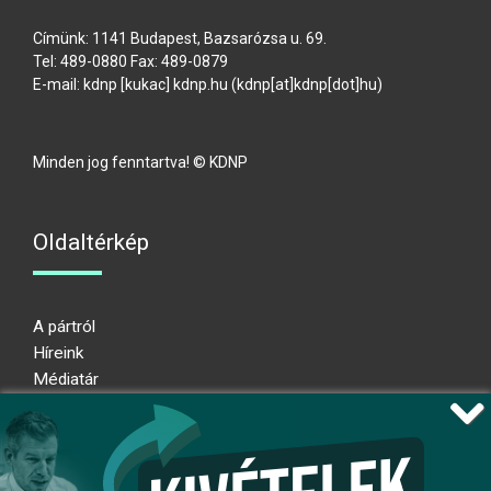
Címünk: 1141 Budapest, Bazsarózsa u. 69.
Tel: 489-0880 Fax: 489-0879
E-mail:
kdnp
[kukac]
kdnp
.
hu
(kdnp[at]kdnp[dot]hu)
Minden jog fenntartva! © KDNP
Oldaltérkép
A pártról
Híreink
Médiatár
Impresszum
Adatkezelési nyilatkozat
Átláthatósági nyilatkozat
Ugrás az oldal tetejére