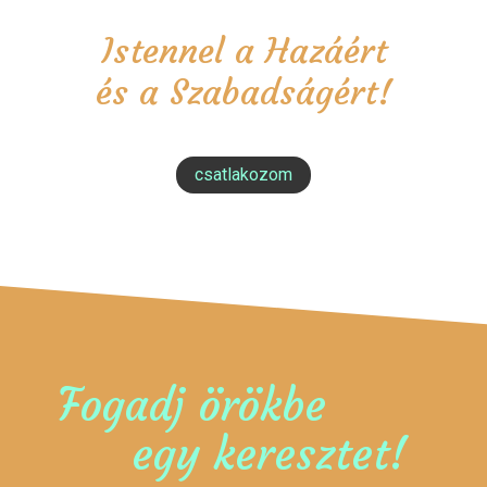
Istennel a Hazáért
és a Szabadságért!
csatlakozom
Fogadj örökbe
egy keresztet!