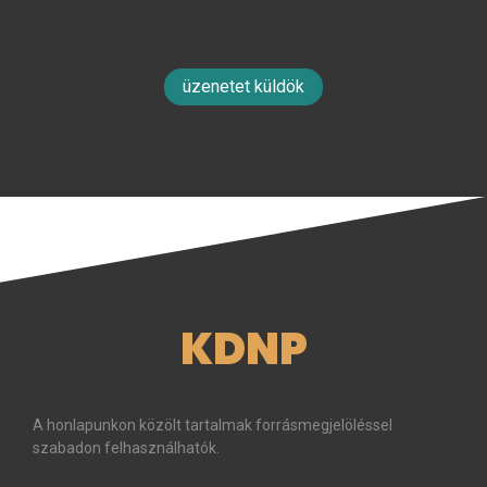
üzenetet küldök
KDNP
A honlapunkon közölt tartalmak forrásmegjelöléssel
szabadon felhasználhatók.