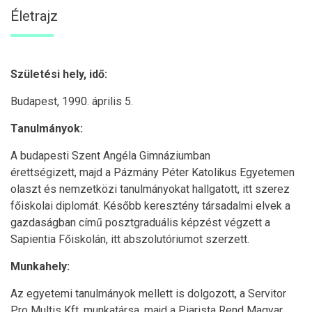
Életrajz
Születési hely, idő:
Budapest, 1990. április 5.
Tanulmányok:
A budapesti Szent Angéla Gimnáziumban
érettségizett, majd a Pázmány Péter Katolikus Egyetemen
olaszt és nemzetközi tanulmányokat hallgatott, itt szerez
főiskolai diplomát. Később keresztény társadalmi elvek a
gazdaságban című posztgraduális képzést végzett a
Sapientia Főiskolán, itt abszolutóriumot szerzett.
Munkahely:
Az egyetemi tanulmányok mellett is dolgozott, a Servitor
Pro Multis Kft. munkatársa, majd a Piarista Rend Magyar