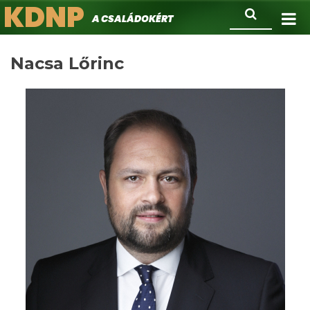
KDNP
Ugrás
Keresés
A családokért.
a
tartalomra
Nacsa Lőrinc