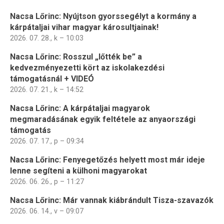
Nacsa Lőrinc: Nyújtson gyorssegélyt a kormány a
kárpátaljai vihar magyar károsultjainak!
2026. 07. 28., k – 10:03
Nacsa Lőrinc: Rosszul „lőtték be” a
kedvezményezetti kört az iskolakezdési
támogatásnál + VIDEÓ
2026. 07. 21., k – 14:52
Nacsa Lőrinc: A kárpátaljai magyarok
megmaradásának egyik feltétele az anyaországi
támogatás
2026. 07. 17., p – 09:34
Nacsa Lőrinc: Fenyegetőzés helyett most már ideje
lenne segíteni a külhoni magyarokat
2026. 06. 26., p – 11:27
Nacsa Lőrinc: Már vannak kiábrándult Tisza-szavazók
2026. 06. 14., v – 09:07