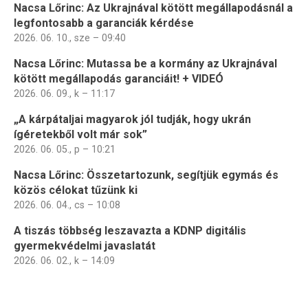
Nacsa Lőrinc: Az Ukrajnával kötött megállapodásnál a
legfontosabb a garanciák kérdése
2026. 06. 10., sze – 09:40
Nacsa Lőrinc: Mutassa be a kormány az Ukrajnával
kötött megállapodás garanciáit! + VIDEÓ
2026. 06. 09., k – 11:17
„A kárpátaljai magyarok jól tudják, hogy ukrán
ígéretekből volt már sok”
2026. 06. 05., p – 10:21
Nacsa Lőrinc: Összetartozunk, segítjük egymás és
közös célokat tűzünk ki
2026. 06. 04., cs – 10:08
A tiszás többség leszavazta a KDNP digitális
gyermekvédelmi javaslatát
2026. 06. 02., k – 14:09
Oldalszámozás