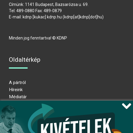
Címünk: 1141 Budapest, Bazsarózsa u. 69.
Tel: 489-0880 Fax: 489-0879
E-mail:
kdnp
[kukac]
kdnp
.
hu
(kdnp[at]kdnp[dot]hu)
Minden jog fenntartva! © KDNP
Oldaltérkép
A pártról
Híreink
Médiatár
Impresszum
Adatkezelési nyilatkozat
Átláthatósági nyilatkozat
Ugrás az oldal tetejére