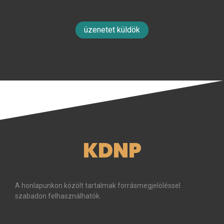
üzenetet küldök
KDNP
A honlapunkon közölt tartalmak forrásmegjelöléssel
szabadon felhasználhatók.