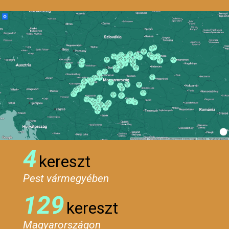
4
kereszt
Pest vármegyében
129
kereszt
Magyarországon