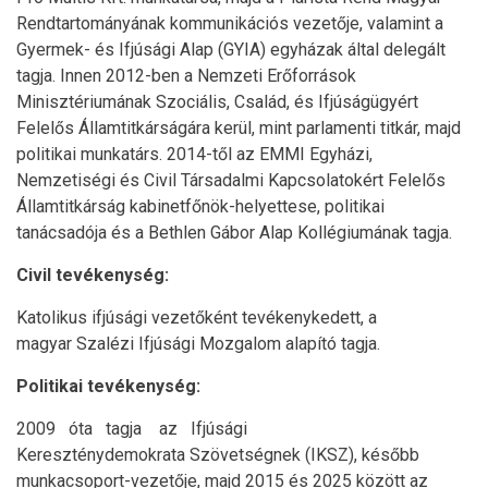
Rendtartományának kommunikációs vezetője, valamint a
Gyermek- és Ifjúsági Alap (GYIA) egyházak által delegált
tagja. Innen 2012-ben a Nemzeti Erőforrások
Minisztériumának Szociális, Család, és Ifjúságügyért
Felelős Államtitkárságára kerül, mint parlamenti titkár, majd
politikai munkatárs. 2014-től az EMMI Egyházi,
Nemzetiségi és Civil Társadalmi Kapcsolatokért Felelős
Államtitkárság kabinetfőnök-helyettese, politikai
tanácsadója és a Bethlen Gábor Alap Kollégiumának tagja.
Civil tevékenység:
Katolikus ifjúsági vezetőként tevékenykedett, a
magyar Szalézi Ifjúsági Mozgalom alapító tagja.
Politikai tevékenység:
2009 óta tagja az Ifjúsági
Kereszténydemokrata Szövetségnek (IKSZ), később
munkacsoport-vezetője, majd 2015 és 2025 között az