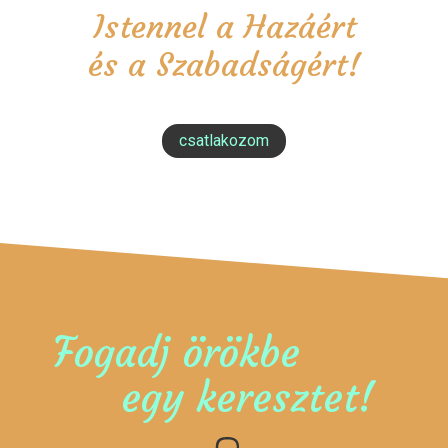
Istennel a Hazáért
és a Szabadságért!
csatlakozom
Fogadj örökbe
egy keresztet!