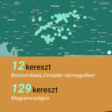
12
kereszt
Borsod-Abaúj-Zemplén vármegyében
129
kereszt
Magyarországon