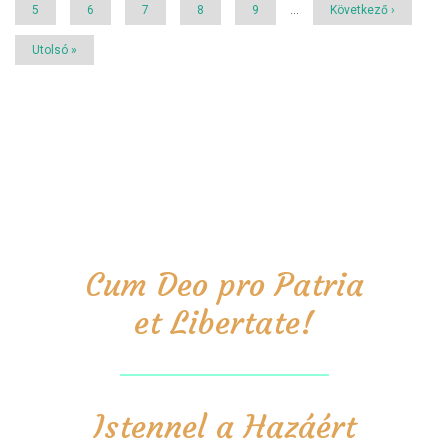
Page
5
Page
6
Page
7
Page
8
Page
9
…
Következő
Következő ›
oldal
Utolsó
Utolsó »
oldal
Cum Deo pro Patria
et Libertate!
Istennel a Hazáért