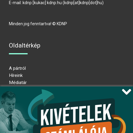
E-mail:
kdnp
[kukac]
kdnp
.
hu
(kdnp[at]kdnp[dot]hu)
Minden jog fenntartva! © KDNP
Oldaltérkép
A pártról
Híreink
Médiatár
Impresszum
Adatkezelési nyilatkozat
Átláthatósági nyilatkozat
Ugrás az oldal tetejére
Kövessen minket!