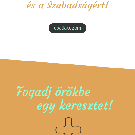
és a Szabadságért!
csatlakozom
Fogadj örökbe
egy keresztet!