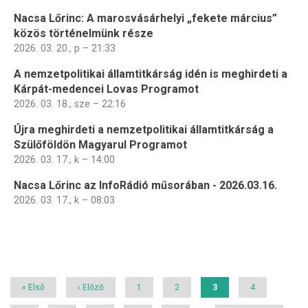
Nacsa Lőrinc: A marosvásárhelyi „fekete március”
közös történelmünk része
2026. 03. 20., p – 21:33
A nemzetpolitikai államtitkárság idén is meghirdeti a
Kárpát-medencei Lovas Programot
2026. 03. 18., sze – 22:16
Újra meghirdeti a nemzetpolitikai államtitkárság a
Szülőföldön Magyarul Programot
2026. 03. 17., k – 14:00
Nacsa Lőrinc az InfoRádió műsorában - 2026.03.16.
2026. 03. 17., k – 08:03
Oldalszámozás
Első
« Első
Előző
‹ Előző
Page
1
Page
2
Jelenlegi
3
Page
4
oldal
oldal
oldal