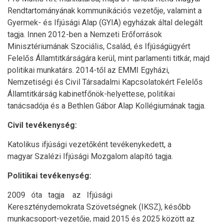
Rendtartományának kommunikációs vezetője, valamint a
Gyermek- és Ifjúsági Alap (GYIA) egyházak által delegált
tagja. Innen 2012-ben a Nemzeti Erőforrások
Minisztériumának Szociális, Család, és Ifjúságügyért
Felelős Államtitkárságára kerül, mint parlamenti titkár, majd
politikai munkatárs. 2014-től az EMMI Egyházi,
Nemzetiségi és Civil Társadalmi Kapcsolatokért Felelős
Államtitkárság kabinetfőnök-helyettese, politikai
tanácsadója és a Bethlen Gábor Alap Kollégiumának tagja.
Civil tevékenység:
Katolikus ifjúsági vezetőként tevékenykedett, a
magyar Szalézi Ifjúsági Mozgalom alapító tagja.
Politikai tevékenység:
2009 óta tagja az Ifjúsági
Kereszténydemokrata Szövetségnek (IKSZ), később
munkacsoport-vezetője, majd 2015 és 2025 között az