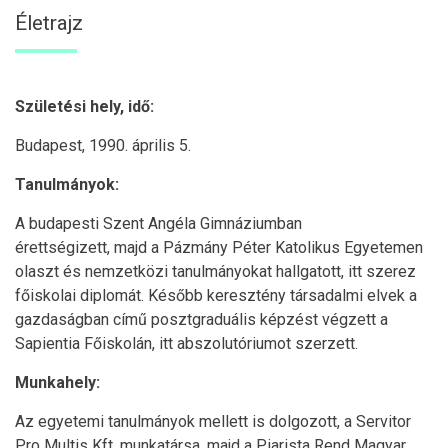
Életrajz
Születési hely, idő:
Budapest, 1990. április 5.
Tanulmányok:
A budapesti Szent Angéla Gimnáziumban
érettségizett, majd a Pázmány Péter Katolikus Egyetemen
olaszt és nemzetközi tanulmányokat hallgatott, itt szerez
főiskolai diplomát. Később keresztény társadalmi elvek a
gazdaságban című posztgraduális képzést végzett a
Sapientia Főiskolán, itt abszolutóriumot szerzett.
Munkahely:
Az egyetemi tanulmányok mellett is dolgozott, a Servitor
Pro Multis Kft. munkatársa, majd a Piarista Rend Magyar