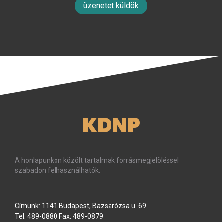
üzenetet küldök
KDNP
A honlapunkon közölt tartalmak forrásmegjelöléssel
szabadon felhasználhatók.
Címünk: 1141 Budapest, Bazsarózsa u. 69.
Tel: 489-0880 Fax: 489-0879