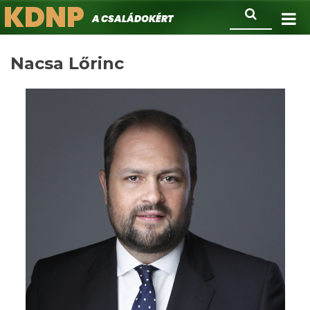
KDNP
Ugrás
Keresés
A családokért.
a
tartalomra
Nacsa Lőrinc