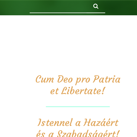
Keresés
Cum Deo pro Patria
et Libertate!
Istennel a Hazáért
és a Szabadságért!