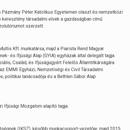
 a Pázmány Péter Katolikus Egyetemen olaszt és nemzetközi
őbb keresztény társadalmi elvek a gazdaságban című
zolutóriumot szerzett.
Multis Kft. munkatársa, majd a Piarista Rend Magyar
- és Ifjúsági Alap (GYIA) egyházak által delegált tagja.
lis, Család, és Ifjúságügyért Felelős Államtitkárságára
től az EMMI Egyházi, Nemzetiségi és Civil Társadalmi
, politikai tanácsadója és a Bethlen Gábor Alap
i Ifjúsági Mozgalom alapító tagja.
égnek (IKSZ), később munkacsoport-vezetője, majd 2015