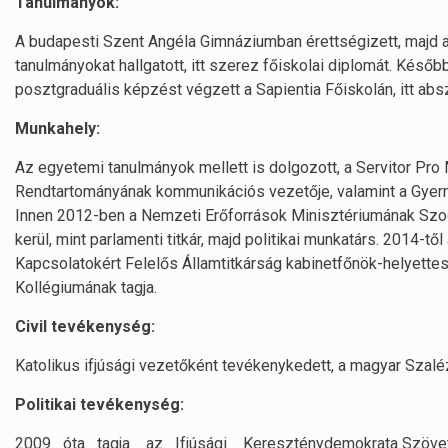
Tanulmányok:
A budapesti Szent Angéla Gimnáziumban érettségizett, majd
tanulmányokat hallgatott, itt szerez főiskolai diplomát. Kés
posztgraduális képzést végzett a Sapientia Főiskolán, itt abs
Munkahely:
Az egyetemi tanulmányok mellett is dolgozott, a Servitor Pro 
Rendtartományának kommunikációs vezetője, valamint a Gyermek
Innen 2012-ben a Nemzeti Erőforrások Minisztériumának Szociá
kerül, mint parlamenti titkár, majd politikai munkatárs. 2014-
Kapcsolatokért Felelős Államtitkárság kabinetfőnök-helyettese
Kollégiumának tagja.
Civil tevékenység:
Katolikus ifjúsági vezetőként tevékenykedett, a magyar Szaléz
Politikai tevékenység:
2009 óta tagja az Ifjúsági Kereszténydemokrata Szövets