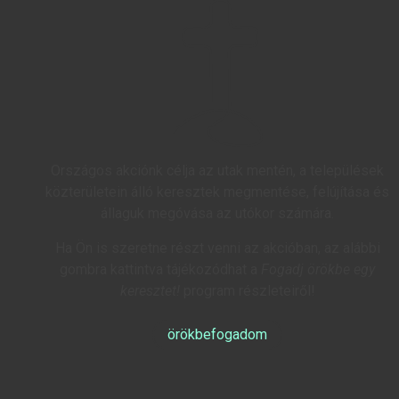
Országos akciónk célja az utak mentén, a települések
közterületein álló keresztek megmentése, felújítása és
állaguk megóvása az utókor számára.
Ha Ön is szeretne részt venni az akcióban, az alábbi
gombra kattintva tájékozódhat a
Fogadj örökbe egy
keresztet!
program részleteiről!
örökbefogadom