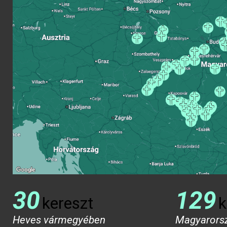
30
129
kereszt
k
Heves vármegyében
Magyarors