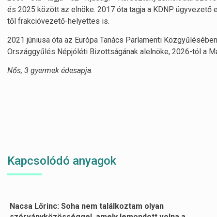
és 2025 között az elnöke. 2017 óta tagja a KDNP ügyvezető 
től frakcióvezető-helyettes is.
2021 júniusa óta az Európa Tanács Parlamenti Közgyűlésében 
Országgyűlés Népjóléti Bizottságának alelnöke, 2026-tól a Ma
Nős, 3 gyermek édesapja.
Kapcsolódó anyagok
Nacsa Lőrinc: Soha nem találkoztam olyan
Oldalszámozás
szórványközösséggel, amely lemondott volna a