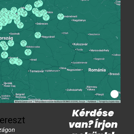
Kérdése
ereszt
van? Írjon
zágon