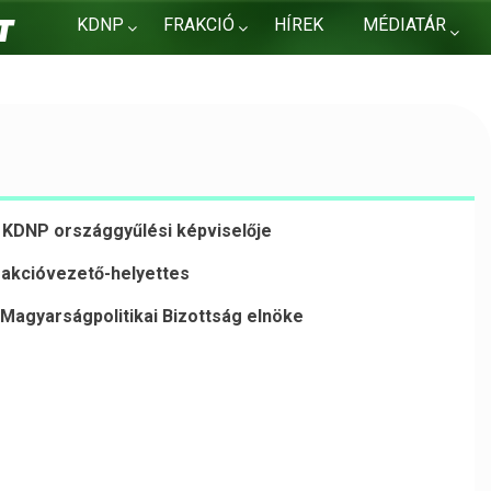
KDNP
FRAKCIÓ
HÍREK
MÉDIATÁR
KAPCSOLAT
 KDNP országgyűlési képviselője
rakcióvezető-helyettes
 Magyarságpolitikai Bizottság elnöke