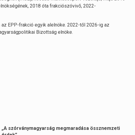
elnökségének, 2018 óta frakciószóvivő, 2022-
az EPP-frakció egyik alelnöke. 2022-től 2026-ig az
gyarságpolitikai Bizottság elnöke.
„A szórványmagyarság megmaradása össznemzeti
érdek”