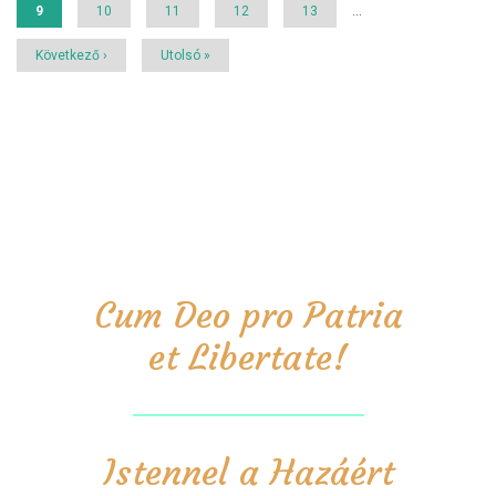
Jelenlegi
9
Page
10
Page
11
Page
12
Page
13
…
oldal
Következő
Következő ›
Utolsó
Utolsó »
oldal
oldal
Cum Deo pro Patria
et Libertate!
Istennel a Hazáért