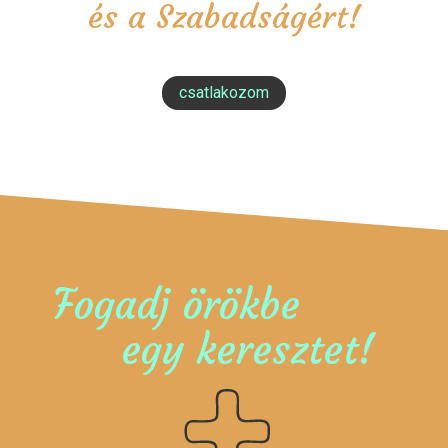
és a Szabadságért!
csatlakozom
Fogadj örökbe
egy keresztet!