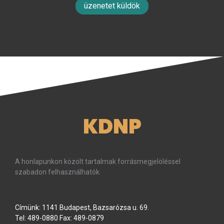
üzenetet küldök
KDNP
A honlapunkon közölt tartalmak forrásmegjelöléssel
szabadon felhasználhatók.
Címünk: 1141 Budapest, Bazsarózsa u. 69.
Tel: 489-0880 Fax: 489-0879