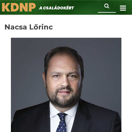
KDNP
Ugrás
Keresés
A családokért.
a
tartalomra
Nacsa Lőrinc