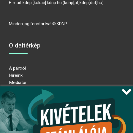
E-mail:
kdnp
[kukac]
kdnp
.
hu
(kdnp[at]kdnp[dot]hu)
Minden jog fenntartva! © KDNP
Oldaltérkép
A pártról
Híreink
Médiatár
Impresszum
Adatkezelési nyilatkozat
Átláthatósági nyilatkozat
Ugrás az oldal tetejére
Kövessen minket!