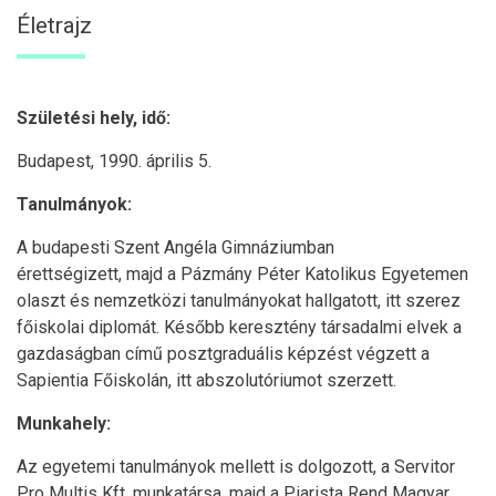
Életrajz
Születési hely, idő:
Budapest, 1990. április 5.
Tanulmányok:
A budapesti Szent Angéla Gimnáziumban
érettségizett, majd a Pázmány Péter Katolikus Egyetemen
olaszt és nemzetközi tanulmányokat hallgatott, itt szerez
főiskolai diplomát. Később keresztény társadalmi elvek a
gazdaságban című posztgraduális képzést végzett a
Sapientia Főiskolán, itt abszolutóriumot szerzett.
Munkahely:
Az egyetemi tanulmányok mellett is dolgozott, a Servitor
Pro Multis Kft. munkatársa, majd a Piarista Rend Magyar