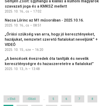
Semjén Zsolt: Egyhangú a kiállás a külhoni magyarok
szavazati joga és a KMKSZ mellett
2025. 10. 16., cs – 17:02
Nacsa Lőrinc az M1 műsorában - 2025.10.16.
2025. 10. 16., cs – 08:51
„Óriási szükség van arra, hogy jó keresztényeket,
hazájukat, nemzetet szerető fiatalokat neveljünk” +
VIDEÓ
2025. 10. 15., sze – 16:20
„A bencések évezredek óta tanítják és nevelik
kereszténységre és hazaszeretetre a fiatalokat”
2025. 10. 13., h – 13:48
Oldalszámozás
Első
« Első
Előző
‹ Előző
…
Page
5
Page
6
Page
7
Page
8
oldal
oldal