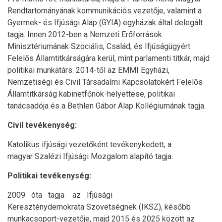
Rendtartományának kommunikációs vezetője, valamint a
Gyermek- és Ifjúsági Alap (GYIA) egyházak által delegált
tagja. Innen 2012-ben a Nemzeti Erőforrások
Minisztériumának Szociális, Család, és Ifjúságügyért
Felelős Államtitkárságára kerül, mint parlamenti titkár, majd
politikai munkatárs. 2014-től az EMMI Egyházi,
Nemzetiségi és Civil Társadalmi Kapcsolatokért Felelős
Államtitkárság kabinetfőnök-helyettese, politikai
tanácsadója és a Bethlen Gábor Alap Kollégiumának tagja.
Civil tevékenység:
Katolikus ifjúsági vezetőként tevékenykedett, a
magyar Szalézi Ifjúsági Mozgalom alapító tagja.
Politikai tevékenység:
2009 óta tagja az Ifjúsági
Kereszténydemokrata Szövetségnek (IKSZ), később
munkacsoport-vezetője, majd 2015 és 2025 között az