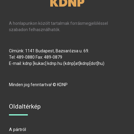
KDNP
A honlapunkon közölt tartalmak forrásmegjelöléssel
szabadon felhasználhatók.
Címünk: 1141 Budapest, Bazsarózsa u. 69.
Tel: 489-0880 Fax: 489-0879
E-mail:
kdnp
[kukac]
kdnp
.
hu
(kdnp[at]kdnp[dot]hu)
Minden jog fenntartva! © KDNP
Oldaltérkép
A pártról