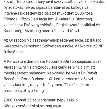
között. Több keresztény civil szervezetben vállalt önkéntes
feladatokat, lelkes jogász barátaival és kollégáival
ingyenes jogsegélyszolgálatot működtet. 2006-tól a
Fővárosi Közgyűlés tagja lett. A Kulturális Bizottság,
valamint az Esélyegyenlőségi, Foglalkoztatáspolitikai és
Kisebbségi Bizottság munkájában vett részt.
Az Országos Választmány elnökségének tagja, az Ifjúsági
Kereszténydemokrata Szövetség elnöke, a fővárosi KDNP
frakció tagja.
A Kereszténydemokrata Néppárt 2008 februárjában, Deák
András, KDNP-s országgyűlési képviselő halála miatt
megüresedett parlamenti képviselői helyéért Dr. Rétvári
Bencét indította Budapest XI. kerületében az időközi
választásokon, melyet fölényesen, 71 százalékos
eredménnyel nyert meg.
2008. február 25-től parlamenti képviselő, a
Környezetvédelmi bizottság tagja.