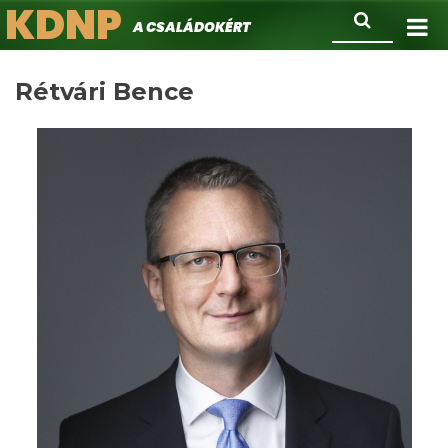
KDNP
Ugrás
Keresés
A családokért.
a
tartalomra
Rétvári Bence