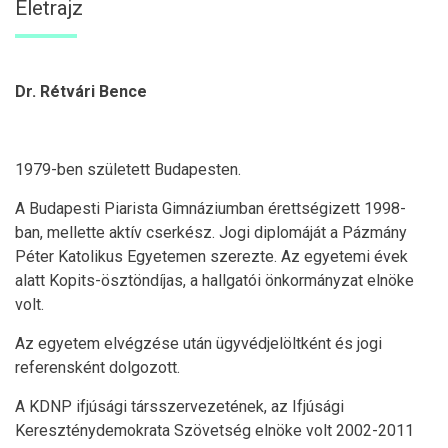
Életrajz
Dr. Rétvári Bence
1979-ben született Budapesten.
A Budapesti Piarista Gimnáziumban érettségizett 1998-
ban, mellette aktív cserkész. Jogi diplomáját a Pázmány
Péter Katolikus Egyetemen szerezte. Az egyetemi évek
alatt Kopits-ösztöndíjas, a hallgatói önkormányzat elnöke
volt.
Az egyetem elvégzése után ügyvédjelöltként és jogi
referensként dolgozott.
A KDNP ifjúsági társszervezetének, az Ifjúsági
Kereszténydemokrata Szövetség elnöke volt 2002-2011