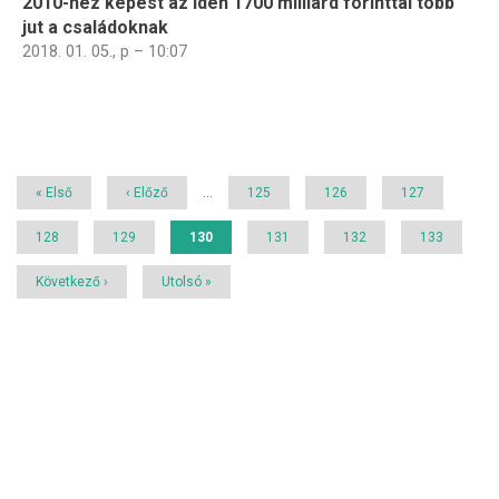
2010-hez képest az idén 1700 milliárd forinttal több
jut a családoknak
2018. 01. 05., p – 10:07
Oldalszámozás
Első
« Első
Előző
‹ Előző
…
Page
125
Page
126
Page
127
oldal
oldal
Page
128
Page
129
Jelenlegi
130
Page
131
Page
132
Page
133
oldal
Következő
Következő ›
Utolsó
Utolsó »
oldal
oldal