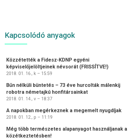
Kapcsolódó anyagok
Közzétették a Fidesz-KDNP egyéni
képviselőjelöltjeinek névsorát (FRISSÍTVE!)
2018. 01. 16., k – 15:59
Bűn nélküli büntetés – 73 éve hurcolták málenkij
robotra németajkú honfitársainkat
2018. 01. 14., v – 18:37
A napokban megérkeznek a megemelt nyugdíjak
2018. 01. 12., p – 11:19
Még több természetes alapanyagot használjanak a
közétkeztetésben!