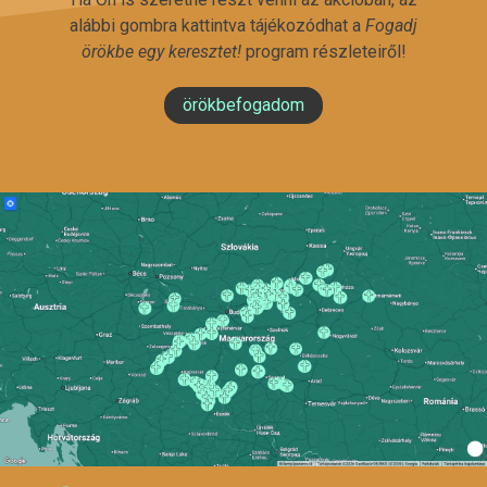
alábbi gombra kattintva tájékozódhat a
Fogadj
örökbe egy keresztet!
program részleteiről!
örökbefogadom