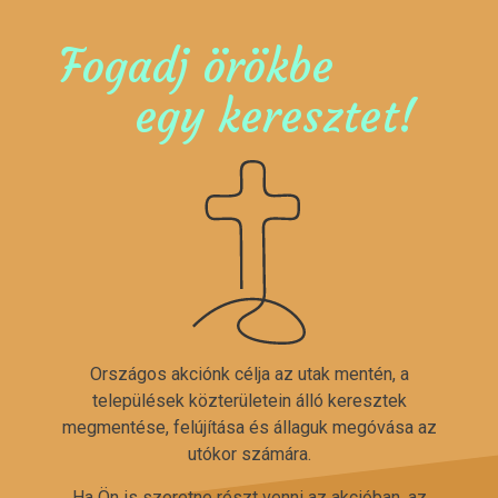
Fogadj örökbe
egy keresztet!
Országos akciónk célja az utak mentén, a
települések közterületein álló keresztek
megmentése, felújítása és állaguk megóvása az
utókor számára.
Ha Ön is szeretne részt venni az akcióban, az