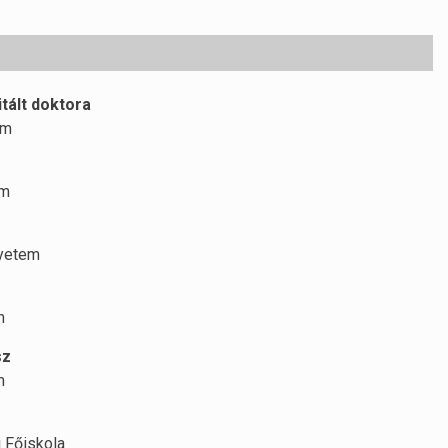
tált doktora
em
em
gyetem
m
sz
m
 Főiskola