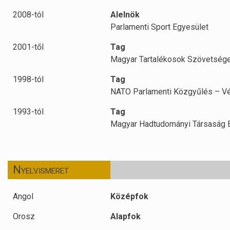
2008-tól
Alelnök
Parlamenti Sport Egyesület
2001-től
Tag
Magyar Tartalékosok Szövetség
1998-tól
Tag
NATO Parlamenti Közgyűlés – Vé
1993-tól
Tag
Magyar Hadtudományi Társaság B
Nyelvismeret
Angol
Középfok
Orosz
Alapfok