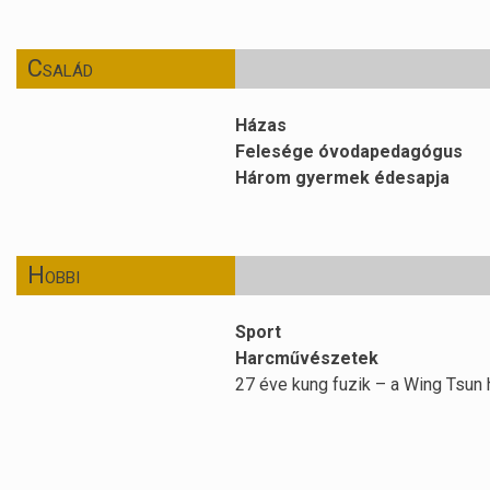
Család
Házas
Felesége óvodapedagógus
Három gyermek édesapja
Hobbi
Sport
Harcművészetek
27 éve kung fuzik – a Wing Tsun