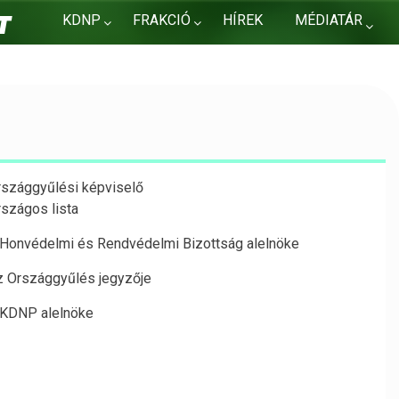
KDNP
FRAKCIÓ
HÍREK
MÉDIATÁR
KAPCSOLAT
rszággyűlési képviselő
rszágos lista
 Honvédelmi és Rendvédelmi Bizottság alelnöke
z Országgyűlés jegyzője
 KDNP alelnöke