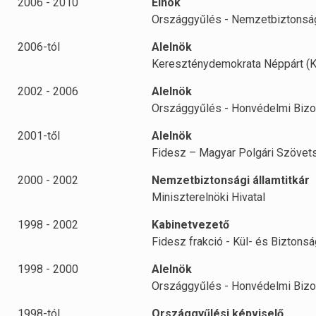
2006 - 2010
Elnök
Országgyűlés - Nemzetbiztonság
2006-tól
Alelnök
Kereszténydemokrata Néppárt (
2002 - 2006
Alelnök
Országgyűlés - Honvédelmi Bizo
2001-től
Alelnök
Fidesz – Magyar Polgári Szövet
2000 - 2002
Nemzetbiztonsági államtitkár
Miniszterelnöki Hivatal
1998 - 2002
Kabinetvezető
Fidesz frakció - Kül- és Biztonsá
1998 - 2000
Alelnök
Országgyűlés - Honvédelmi Bizo
1998-tól
Országgyűlési képviselő