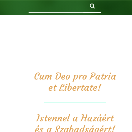
Keresés
Cum Deo pro Patria
et Libertate!
Istennel a Hazáért
és a Szabadságért!