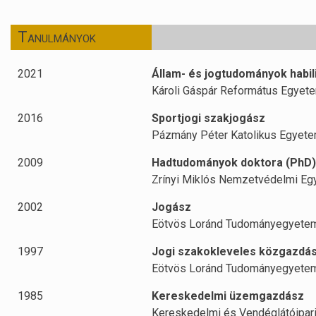
Tanulmányok
2021
Állam- és jogtudományok habili
Károli Gáspár Református Egyet
2016
Sportjogi szakjogász
Pázmány Péter Katolikus Egyet
2009
Hadtudományok doktora (PhD)
Zrínyi Miklós Nemzetvédelmi E
2002
Jogász
Eötvös Loránd Tudományegyete
1997
Jogi szakokleveles közgazdá
Eötvös Loránd Tudományegyete
1985
Kereskedelmi üzemgazdász
Kereskedelmi és Vendéglátóipari