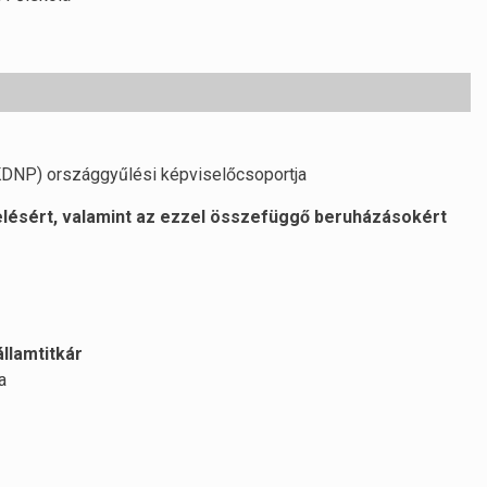
DNP) országgyűlési képviselőcsoportja
elésért, valamint az ezzel összefüggő beruházásokért
államtitkár
a