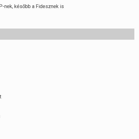
NP-nek, később a Fidesznek is
t
g