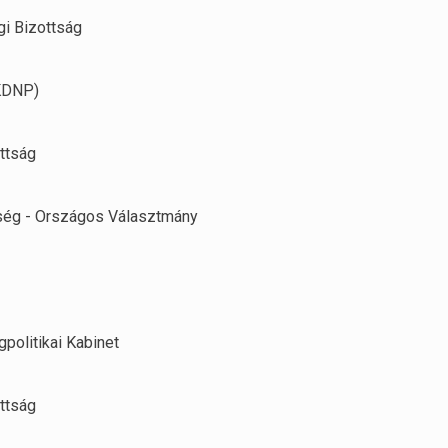
i Bizottság
KDNP)
ttság
ség - Országos Választmány
gpolitikai Kabinet
ttság