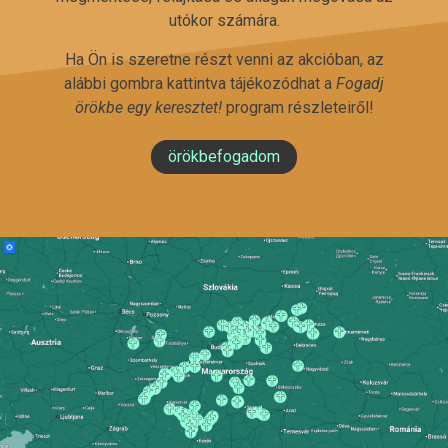
utókor számára.
Ha Ön is szeretne részt venni az akcióban, az
alábbi gombra kattintva tájékozódhat a
Fogadj
örökbe egy keresztet!
program részleteiről!
örökbefogadom