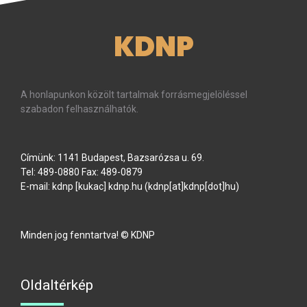
KDNP
A honlapunkon közölt tartalmak forrásmegjelöléssel
szabadon felhasználhatók.
Címünk: 1141 Budapest, Bazsarózsa u. 69.
Tel: 489-0880 Fax: 489-0879
E-mail:
kdnp
[kukac]
kdnp
.
hu
(kdnp[at]kdnp[dot]hu)
Minden jog fenntartva! © KDNP
Oldaltérkép