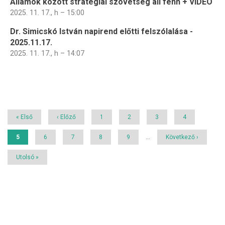
Államok között stratégiai szövetség áll fenn + VIDEÓ
2025. 11. 17., h – 15:00
Dr. Simicskó István napirend előtti felszólalása -
2025.11.17.
2025. 11. 17., h – 14:07
Oldalszámozás
Első
« Első
Előző
‹ Előző
Page
1
Page
2
Page
3
Page
4
oldal
oldal
Jelenlegi
5
Page
6
Page
7
Page
8
Page
9
…
Következő
Következő ›
oldal
oldal
Utolsó
Utolsó »
oldal