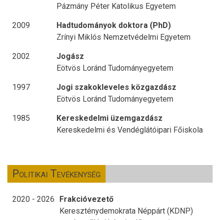
Pázmány Péter Katolikus Egyetem
2009
Hadtudományok doktora (PhD)
Zrínyi Miklós Nemzetvédelmi Egyetem
2002
Jogász
Eötvös Loránd Tudományegyetem
1997
Jogi szakokleveles közgazdász
Eötvös Loránd Tudományegyetem
1985
Kereskedelmi üzemgazdász
Kereskedelmi és Vendéglátóipari Főiskola
Politikai Tevékenység
2020 - 2026
Frakcióvezető
Kereszténydemokrata Néppárt (KDNP)