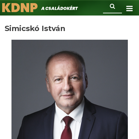
KDNP
Ugrás
Keresés
A családokért.
a
tartalomra
Simicskó István