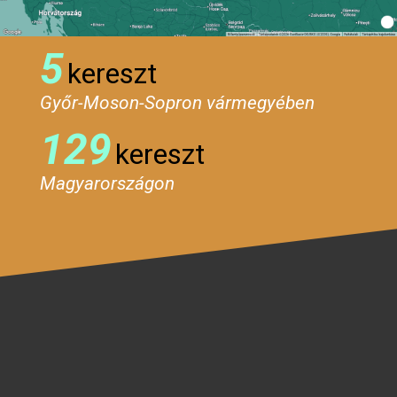
5
kereszt
Győr-Moson-Sopron vármegyében
129
kereszt
Magyarországon