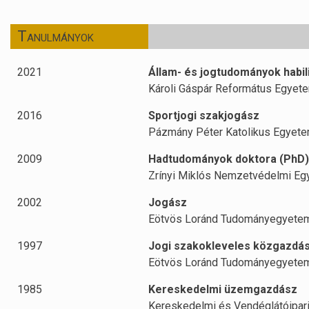
Tanulmányok
2021
Állam- és jogtudományok habili
Károli Gáspár Református Egyet
2016
Sportjogi szakjogász
Pázmány Péter Katolikus Egyet
2009
Hadtudományok doktora (PhD)
Zrínyi Miklós Nemzetvédelmi E
2002
Jogász
Eötvös Loránd Tudományegyete
1997
Jogi szakokleveles közgazdá
Eötvös Loránd Tudományegyete
1985
Kereskedelmi üzemgazdász
Kereskedelmi és Vendéglátóipari