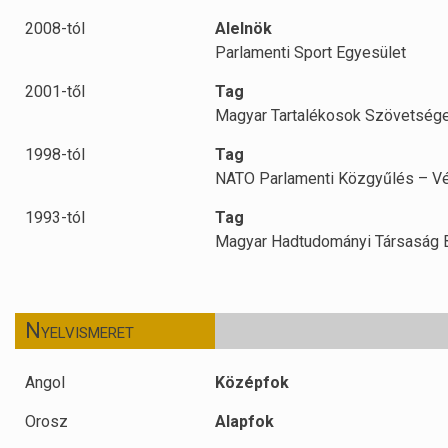
2008-tól
Alelnök
Parlamenti Sport Egyesület
2001-től
Tag
Magyar Tartalékosok Szövetség
1998-tól
Tag
NATO Parlamenti Közgyűlés – Vé
1993-tól
Tag
Magyar Hadtudományi Társaság B
Nyelvismeret
Angol
Középfok
Orosz
Alapfok