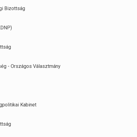
i Bizottság
KDNP)
ttság
ség - Országos Választmány
gpolitikai Kabinet
ttság