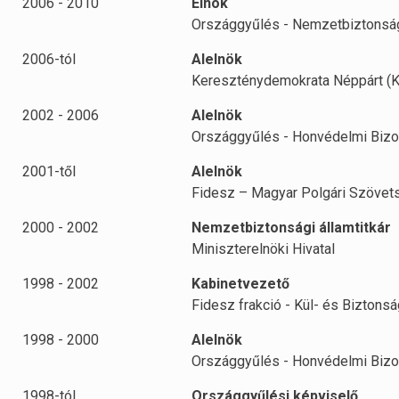
2006 - 2010
Elnök
Országgyűlés - Nemzetbiztonság
2006-tól
Alelnök
Kereszténydemokrata Néppárt (
2002 - 2006
Alelnök
Országgyűlés - Honvédelmi Bizo
2001-től
Alelnök
Fidesz – Magyar Polgári Szövet
2000 - 2002
Nemzetbiztonsági államtitkár
Miniszterelnöki Hivatal
1998 - 2002
Kabinetvezető
Fidesz frakció - Kül- és Biztonsá
1998 - 2000
Alelnök
Országgyűlés - Honvédelmi Bizo
1998-tól
Országgyűlési képviselő