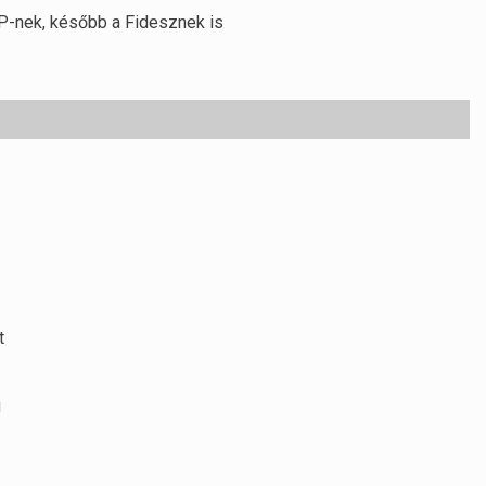
NP-nek, később a Fidesznek is
t
g