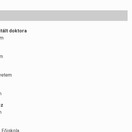
tált doktora
em
em
gyetem
m
sz
m
 Főiskola