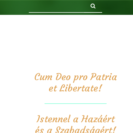
Keresés
Cum Deo pro Patria
et Libertate!
Istennel a Hazáért
és a Szabadságért!