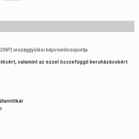
DNP) országgyűlési képviselőcsoportja
elésért, valamint az ezzel összefüggő beruházásokért
államtitkár
a