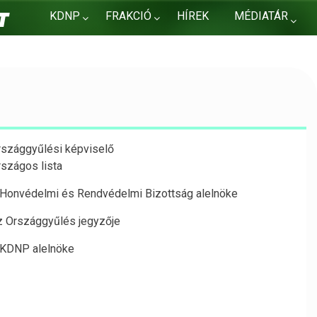
KDNP
FRAKCIÓ
HÍREK
MÉDIATÁR
KAPCSOLAT
rszággyűlési képviselő
rszágos lista
 Honvédelmi és Rendvédelmi Bizottság alelnöke
z Országgyűlés jegyzője
 KDNP alelnöke