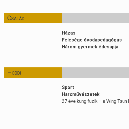
Család
Házas
Felesége óvodapedagógus
Három gyermek édesapja
Hobbi
Sport
Harcművészetek
27 éve kung fuzik – a Wing Tsun