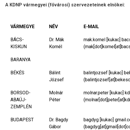
A KDNP vármegyei (fővárosi) szervezeteinek elnökei:
VÁRMEGYE
NÉV
E-MAIL
BÁCS-
Dr. Mák
mak.kornel
[kukac]
bac
KISKUN
Kornél
(mak[dot]kornel[at]bac
BARANYA
BÉKÉS
Bálint
balintjozsef
[kukac]
be
József
(balintjozsef[at]bekes
BORSOD-
Molnár
molnar.peter
[kukac]
kd
ABAÚJ-
Péter
(molnar[dot]peter[at]kd
ZEMPLÉN
BUDAPEST
Dr. Bagdy
bagdyg
[kukac]
gmail.
Gábor
(bagdyg[at]gmail[dot]