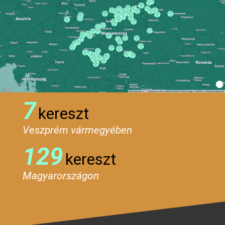
7
kereszt
Veszprém vármegyében
129
kereszt
Magyarországon