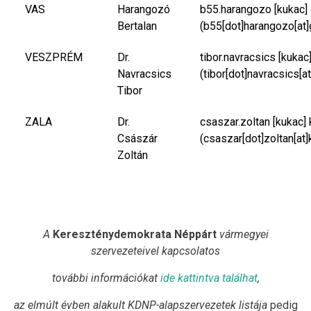
VAS
Harangozó
b55.harangozo
[kukac]
Bertalan
(b55[dot]harangozo[at]
VESZPRÉM
Dr.
tibor.navracsics
[kukac
Navracsics
(tibor[dot]navracsics[a
Tibor
ZALA
Dr.
csaszar.zoltan
[kukac]
Császár
(csaszar[dot]zoltan[at]
Zoltán
A
Kereszténydemokrata Néppárt
vármegyei
szervezeteivel kapcsolatos
további információkat
ide kattintva találhat
,
az elmúlt évben alakult KDNP-alapszervezetek listája
pedig