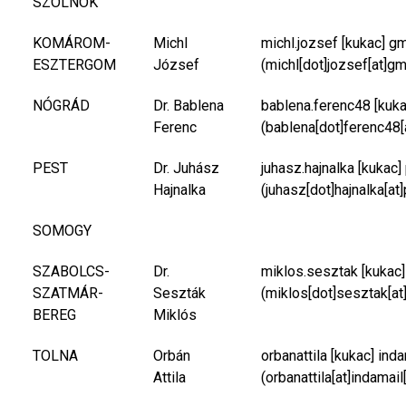
SZOLNOK
KOMÁROM-
Michl
michl.jozsef
[kukac]
gm
ESZTERGOM
József
(michl[dot]jozsef[at]gm
NÓGRÁD
Dr. Bablena
bablena.ferenc48
[kuk
Ferenc
(bablena[dot]ferenc48[
PEST
Dr. Juhász
juhasz.hajnalka
[kukac]
Hajnalka
(juhasz[dot]hajnalka[at
SOMOGY
SZABOLCS-
Dr.
miklos.sesztak
[kukac
SZATMÁR-
Seszták
(miklos[dot]sesztak[at
BEREG
Miklós
TOLNA
Orbán
orbanattila
[kukac]
inda
Attila
(orbanattila[at]indamail