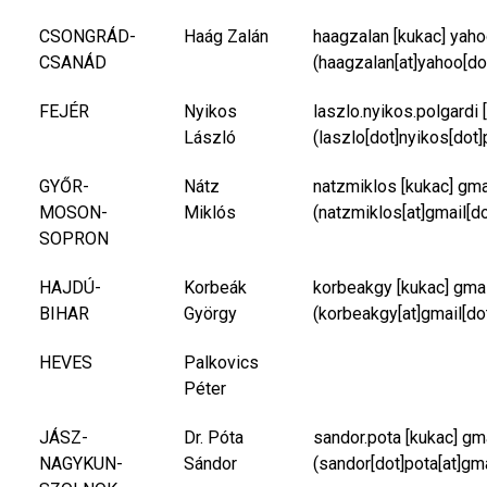
CSONGRÁD-
Haág Zalán
haagzalan
[kukac]
yaho
CSANÁD
(haagzalan[at]yahoo[do
FEJÉR
Nyikos
laszlo.nyikos.polgardi
[
László
(laszlo[dot]nyikos[dot]
GYŐR-
Nátz
natzmiklos
[kukac]
gma
MOSON-
Miklós
(natzmiklos[at]gmail[d
SOPRON
HAJDÚ-
Korbeák
korbeakgy
[kukac]
gma
BIHAR
György
(korbeakgy[at]gmail[do
HEVES
Palkovics
Péter
JÁSZ-
Dr. Póta
sandor.pota
[kukac]
gm
NAGYKUN-
Sándor
(sandor[dot]pota[at]gm