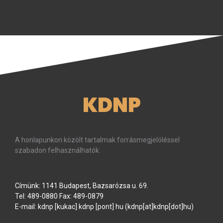
KDNP
A honlapunkon közölt tartalmak forrásmegjelöléssel
szabadon felhasználhatók.
Címünk: 1141 Budapest, Bazsarózsa u. 69.
Tel: 489-0880 Fax: 489-0879
E-mail:
kdnp
[kukac]
kdnp
[pont]
hu
(kdnp[at]kdnp[dot]hu)