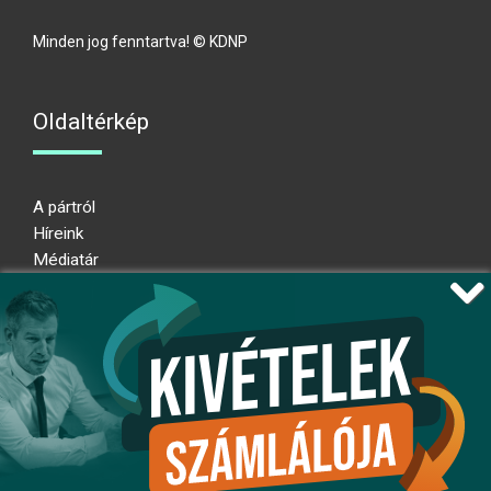
Minden jog fenntartva! © KDNP
Oldaltérkép
A pártról
Híreink
Médiatár
Impresszum
Adatkezelési nyilatkozat
Átláthatósági nyilatkozat
Ugrás az oldal tetejére
Kövessen minket!