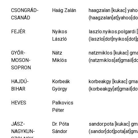
CSONGRÁD-
Haág Zalán
haagzalan
[kukac]
yaho
CSANÁD
(haagzalan[at]yahoo[do
FEJÉR
Nyikos
laszlo.nyikos.polgardi
[
László
(laszlo[dot]nyikos[dot]
GYŐR-
Nátz
natzmiklos
[kukac]
gma
MOSON-
Miklós
(natzmiklos[at]gmail[d
SOPRON
HAJDÚ-
Korbeák
korbeakgy
[kukac]
gma
BIHAR
György
(korbeakgy[at]gmail[do
HEVES
Palkovics
Péter
JÁSZ-
Dr. Póta
sandor.pota
[kukac]
gm
NAGYKUN-
Sándor
(sandor[dot]pota[at]gm