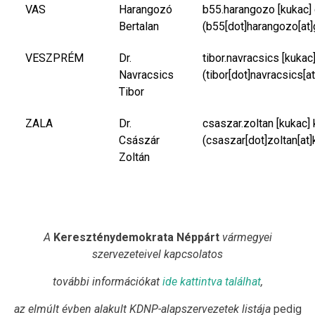
VAS
Harangozó
b55.harangozo
[kukac]
Bertalan
(b55[dot]harangozo[at]
VESZPRÉM
Dr.
tibor.navracsics
[kukac
Navracsics
(tibor[dot]navracsics[a
Tibor
ZALA
Dr.
csaszar.zoltan
[kukac]
Császár
(csaszar[dot]zoltan[at]
Zoltán
A
Kereszténydemokrata Néppárt
vármegyei
szervezeteivel kapcsolatos
további információkat
ide kattintva találhat
,
az elmúlt évben alakult KDNP-alapszervezetek listája
pedig