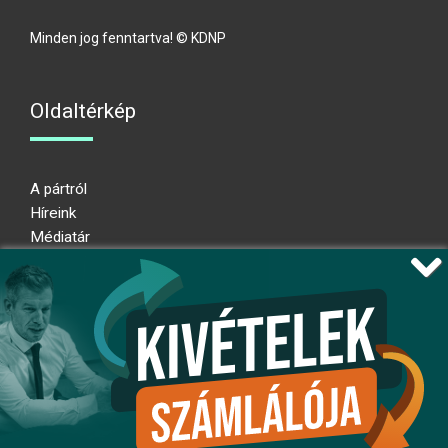
Minden jog fenntartva! © KDNP
Oldaltérkép
A pártról
Híreink
Médiatár
Impresszum
Adatkezelési nyilatkozat
Átláthatósági nyilatkozat
Ugrás az oldal tetejére
Kövessen minket!