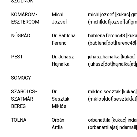
SZOLNOK
KOMÁROM-
Michl
michl.jozsef
[kukac]
gm
ESZTERGOM
József
(michl[dot]jozsef[at]gm
NÓGRÁD
Dr. Bablena
bablena.ferenc48
[kuk
Ferenc
(bablena[dot]ferenc48[
PEST
Dr. Juhász
juhasz.hajnalka
[kukac]
Hajnalka
(juhasz[dot]hajnalka[at
SOMOGY
SZABOLCS-
Dr.
miklos.sesztak
[kukac
SZATMÁR-
Seszták
(miklos[dot]sesztak[at
BEREG
Miklós
TOLNA
Orbán
orbanattila
[kukac]
inda
Attila
(orbanattila[at]indamail