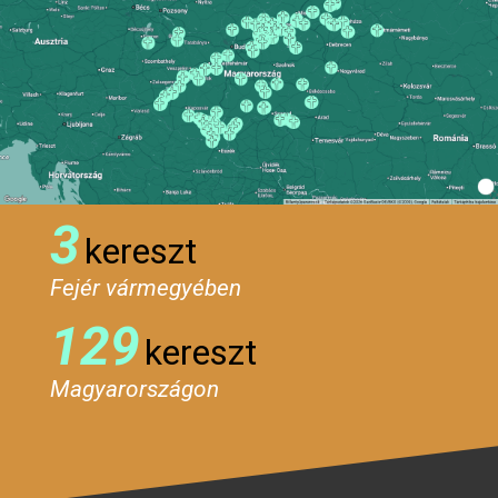
3
kereszt
Fejér vármegyében
129
kereszt
Magyarországon