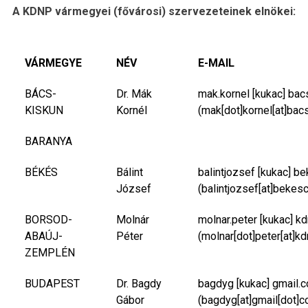
A KDNP vármegyei (fővárosi) szervezeteinek elnökei:
VÁRMEGYE
NÉV
E-MAIL
BÁCS-
Dr. Mák
mak.kornel
[kukac]
bac
KISKUN
Kornél
(mak[dot]kornel[at]bac
BARANYA
BÉKÉS
Bálint
balintjozsef
[kukac]
be
József
(balintjozsef[at]bekes
BORSOD-
Molnár
molnar.peter
[kukac]
kd
ABAÚJ-
Péter
(molnar[dot]peter[at]kd
ZEMPLÉN
BUDAPEST
Dr. Bagdy
bagdyg
[kukac]
gmail.
Gábor
(bagdyg[at]gmail[dot]