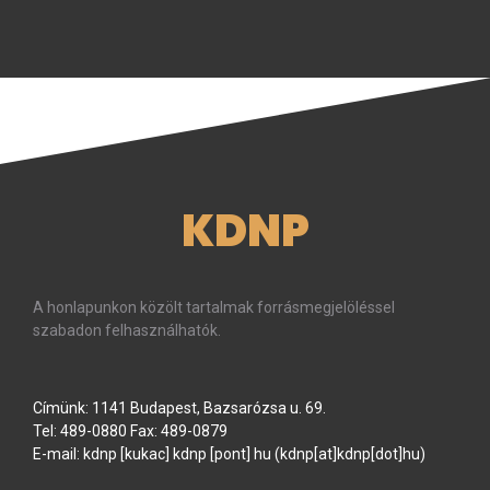
KDNP
A honlapunkon közölt tartalmak forrásmegjelöléssel
szabadon felhasználhatók.
Címünk: 1141 Budapest, Bazsarózsa u. 69.
Tel: 489-0880 Fax: 489-0879
E-mail:
kdnp
[kukac]
kdnp
[pont]
hu
(kdnp[at]kdnp[dot]hu)