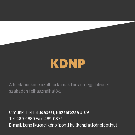
KDNP
A honlapunkon közölt tartalmak forrásmegjelöléssel
szabadon felhasználhatók.
Címünk: 1141 Budapest, Bazsarózsa u. 69.
Tel: 489-0880 Fax: 489-0879
E-mail:
kdnp
[kukac]
kdnp
[pont]
hu
(kdnp[at]kdnp[dot]hu)