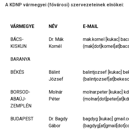
A KDNP vármegyei (fővárosi) szervezeteinek elnökei:
VÁRMEGYE
NÉV
E-MAIL
BÁCS-
Dr. Mák
mak.kornel
[kukac]
bac
KISKUN
Kornél
(mak[dot]kornel[at]bac
BARANYA
BÉKÉS
Bálint
balintjozsef
[kukac]
be
József
(balintjozsef[at]bekes
BORSOD-
Molnár
molnar.peter
[kukac]
kd
ABAÚJ-
Péter
(molnar[dot]peter[at]kd
ZEMPLÉN
BUDAPEST
Dr. Bagdy
bagdyg
[kukac]
gmail.
Gábor
(bagdyg[at]gmail[dot]