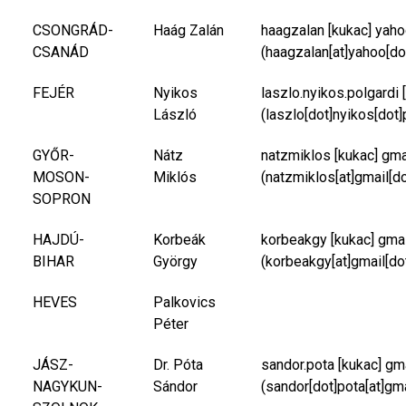
CSONGRÁD-
Haág Zalán
haagzalan
[kukac]
yaho
CSANÁD
(haagzalan[at]yahoo[do
FEJÉR
Nyikos
laszlo.nyikos.polgardi
[
László
(laszlo[dot]nyikos[dot]
GYŐR-
Nátz
natzmiklos
[kukac]
gma
MOSON-
Miklós
(natzmiklos[at]gmail[d
SOPRON
HAJDÚ-
Korbeák
korbeakgy
[kukac]
gma
BIHAR
György
(korbeakgy[at]gmail[do
HEVES
Palkovics
Péter
JÁSZ-
Dr. Póta
sandor.pota
[kukac]
gm
NAGYKUN-
Sándor
(sandor[dot]pota[at]gm