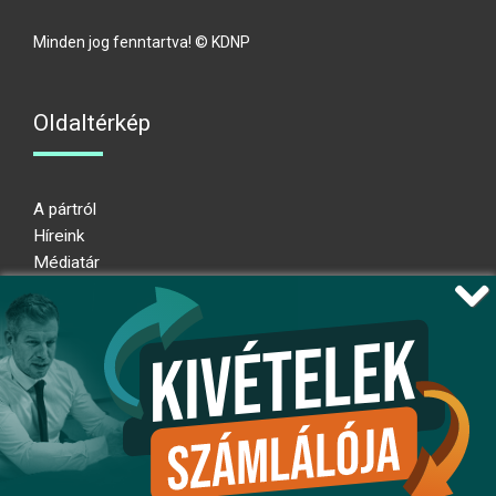
Minden jog fenntartva! © KDNP
Oldaltérkép
A pártról
Híreink
Médiatár
Impresszum
Adatkezelési nyilatkozat
Átláthatósági nyilatkozat
Ugrás az oldal tetejére
Kövessen minket!