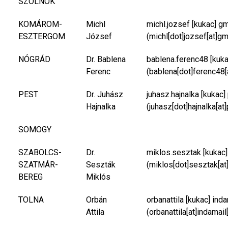
SZOLNOK
KOMÁROM-
Michl
michl.jozsef
[kukac]
gm
ESZTERGOM
József
(michl[dot]jozsef[at]gm
NÓGRÁD
Dr. Bablena
bablena.ferenc48
[kuk
Ferenc
(bablena[dot]ferenc48[
PEST
Dr. Juhász
juhasz.hajnalka
[kukac]
Hajnalka
(juhasz[dot]hajnalka[at
SOMOGY
SZABOLCS-
Dr.
miklos.sesztak
[kukac
SZATMÁR-
Seszták
(miklos[dot]sesztak[at
BEREG
Miklós
TOLNA
Orbán
orbanattila
[kukac]
inda
Attila
(orbanattila[at]indamail