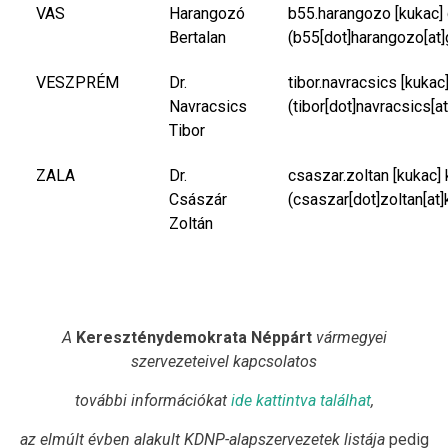
VAS
Harangozó
b55.harangozo
[kukac]
Bertalan
(b55[dot]harangozo[at]
VESZPRÉM
Dr.
tibor.navracsics
[kukac
Navracsics
(tibor[dot]navracsics[a
Tibor
ZALA
Dr.
csaszar.zoltan
[kukac]
Császár
(csaszar[dot]zoltan[at]
Zoltán
A
Kereszténydemokrata Néppárt
vármegyei
szervezeteivel kapcsolatos
további információkat
ide kattintva találhat
,
az elmúlt évben alakult KDNP-alapszervezetek listája
pedig