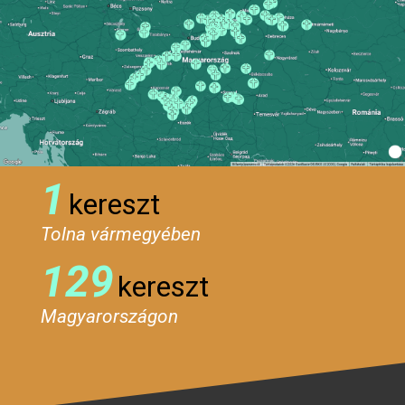
1
kereszt
Tolna vármegyében
129
kereszt
Magyarországon