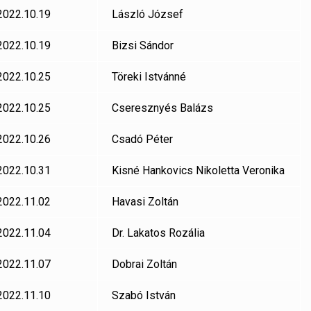
2022.10.19
László József
2022.10.19
Bizsi Sándor
2022.10.25
Töreki Istvánné
2022.10.25
Cseresznyés Balázs
2022.10.26
Csadó Péter
2022.10.31
Kisné Hankovics Nikoletta Veronika
2022.11.02
Havasi Zoltán
2022.11.04
Dr. Lakatos Rozália
2022.11.07
Dobrai Zoltán
2022.11.10
Szabó István