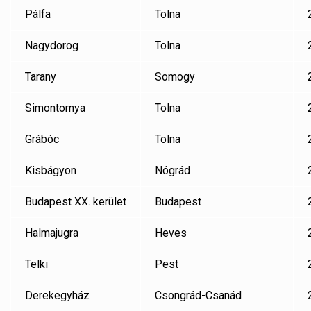
Pálfa
Tolna
Nagydorog
Tolna
Tarany
Somogy
Simontornya
Tolna
Grábóc
Tolna
Kisbágyon
Nógrád
Budapest XX. kerület
Budapest
Halmajugra
Heves
Telki
Pest
Derekegyház
Csongrád-Csanád