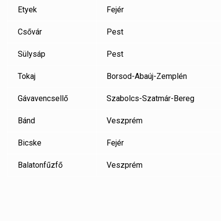
Etyek
Fejér
Csővár
Pest
Sülysáp
Pest
Tokaj
Borsod-Abaúj-Zemplén
Gávavencsellő
Szabolcs-Szatmár-Bereg
Bánd
Veszprém
Bicske
Fejér
Balatonfűzfő
Veszprém