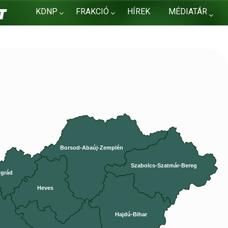
KDNP
FRAKCIÓ
HÍREK
MÉDIATÁR
KAPCSOLAT
Borsod-Abaúj-Zemplén
Szabolcs-Szatmár-Bereg
grád
Heves
Hajdú-Bihar