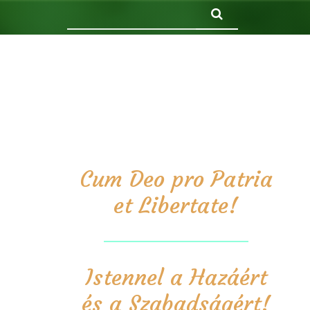
Keresés
Cum Deo pro Patria
et Libertate!
Istennel a Hazáért
és a Szabadságért!