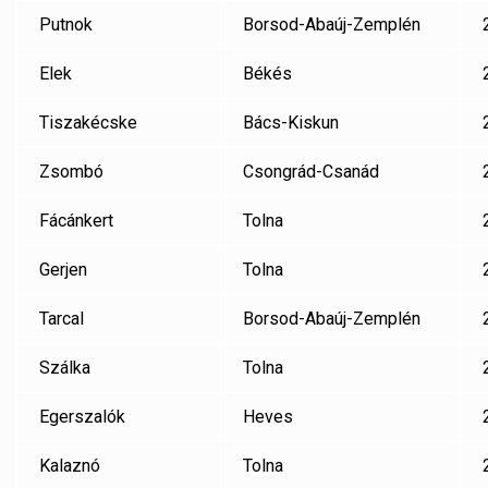
Putnok
Borsod-Abaúj-Zemplén
Elek
Békés
Tiszakécske
Bács-Kiskun
Zsombó
Csongrád-Csanád
Fácánkert
Tolna
Gerjen
Tolna
Tarcal
Borsod-Abaúj-Zemplén
Szálka
Tolna
Egerszalók
Heves
Kalaznó
Tolna