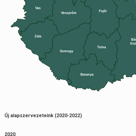
Vas
Fejér
Veszprém
Zala
Bá
Kis
Tolna
Somogy
Baranya
Új alapszervezeteink (2020-2022)
2020