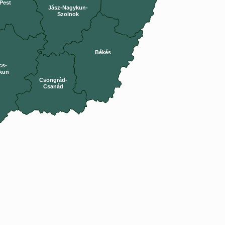
Pest
Jász-Nagykun-
Szolnok
Békés
cs-
kun
Csongrád-
Csanád