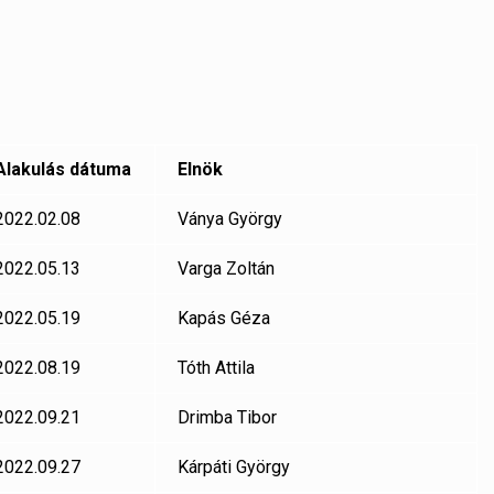
Alakulás dátuma
Elnök
2022.02.08
Ványa György
2022.05.13
Varga Zoltán
2022.05.19
Kapás Géza
2022.08.19
Tóth Attila
2022.09.21
Drimba Tibor
2022.09.27
Kárpáti György