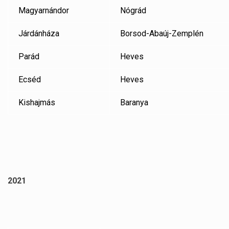
Magyarnándor
Nógrád
Járdánháza
Borsod-Abaúj-Zemplén
Parád
Heves
Ecséd
Heves
Kishajmás
Baranya
2021