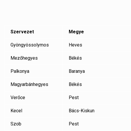
Szervezet
Megye
Gyöngyössolymos
Heves
Mezőhegyes
Békés
Palkonya
Baranya
Magyarbánhegyes
Békés
Verőce
Pest
Kecel
Bács-Kiskun
Szob
Pest