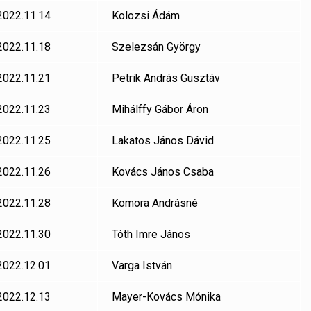
2022.11.14
Kolozsi Ádám
2022.11.18
Szelezsán György
2022.11.21
Petrik András Gusztáv
2022.11.23
Mihálffy Gábor Áron
2022.11.25
Lakatos János Dávid
2022.11.26
Kovács János Csaba
2022.11.28
Komora Andrásné
2022.11.30
Tóth Imre János
2022.12.01
Varga István
2022.12.13
Mayer-Kovács Mónika