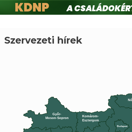
KDNP
A családokért.
Ugrás
a
tartalomra
Szervezeti hírek
Nó
Győr-
Komárom-
Moson-Sopron
Esztergom
Budapest