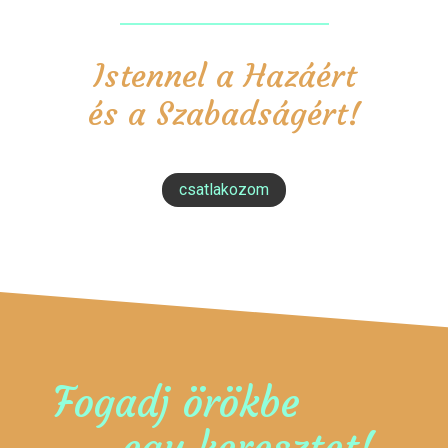
Istennel a Hazáért
és a Szabadságért!
csatlakozom
Fogadj örökbe
egy keresztet!