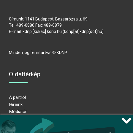
Címünk: 1141 Budapest, Bazsarózsa u. 69.
Tel: 489-0880 Fax: 489-0879
E-mail:
kdnp
[kukac]
kdnp
.
hu
(kdnp[at]kdnp[dot]hu)
Minden jog fenntartva! © KDNP
Oldaltérkép
A pártról
Híreink
Médiatár
Impresszum
Adatkezelési nyilatkozat
Átláthatósági nyilatkozat