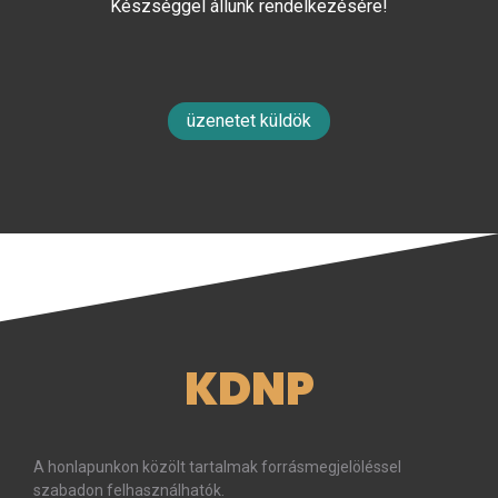
Készséggel állunk rendelkezésére!
üzenetet küldök
KDNP
A honlapunkon közölt tartalmak forrásmegjelöléssel
szabadon felhasználhatók.